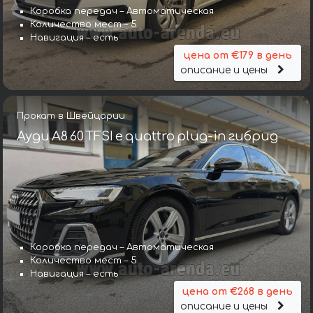
Коробка передач – Автоматическая
Количество мест – 5
Навигация – есть
цена от €179 в день
описание и цены
Прокат в Швейцарии
Ауди A8 60 TFSI e quattro plug-in гибрид
Коробка передач – Автоматическая
Количество мест – 5
Навигация – есть
цена от €268 в день
описание и цены