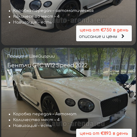
Коробка передач – автоматическая
Количество мест – 4
Навигация – есть
цена от €750 в день
описание и цены
Прокат в Швейцарии
Бентли GTC W12 Speed 2022
Коробка передач – Автомат
Коробка передач – Автомат
Количество мест – 4
Количество мест – 5
Навигация – есть
Навигация – есть
цена от €893 в день
цена от €643 в день