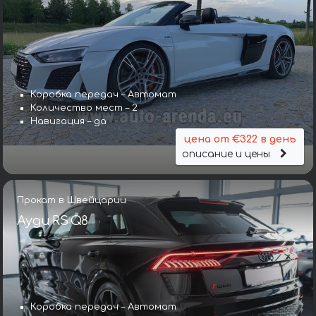
Коробка передач – Автомат
Количество мест – 2
Навигация – да
цена от €322 в день
описание и цены
Прокат в Швейцарии
Ауди RS Q8
Коробка передач – Автомат