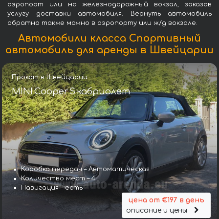
аэропорт или на железнодорожный вокзал, заказав
услугу доставки автомобиля. Вернуть автомобиль
обратно также можно в аэропорту или ж/д вокзале.
Автомобили класса Спортивный
автомобиль для аренды в Швейцарии
Прокат в Швейцарии
MINI Cooper S кабриолет
Коробка передач – Автоматическая
Количество мест – 4
Навигация – есть
цена от €197 в день
описание и цены