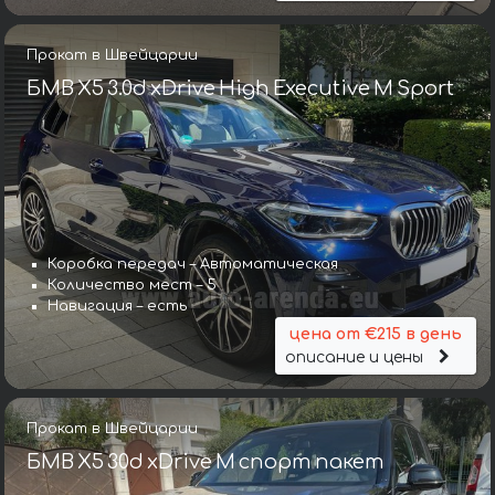
Прокат в Швейцарии
БМВ X5 3.0d xDrive High Executive M Sport
Коробка передач – Автоматическая
Количество мест – 5
Навигация – есть
цена от €215 в день
описание и цены
Прокат в Швейцарии
БМВ X5 30d xDrive M спорт пакет