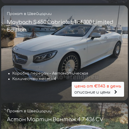
Прокат в Швейцарии
Maybach S 650 Cabriolet, 1 of 300 Limited
Edition
Коробка передач – Автоматическая
Количество мест – 4
цена от €1143 в день
описание и цены
Прокат в Швейцарии
Астон Мартин Вантаж 4.7 436 CV