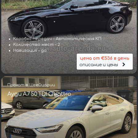
Коробка передач – Автоматическая КП
Количество мест – 2
Навигация – да
цена от €536 в день
описание и цены
Прокат в Швейцарии
Ауди A7 50 TDI Quattro