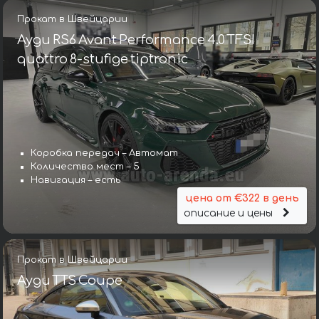
Прокат в Швейцарии
Ауди RS6 Avant Performance 4.0 TFSI
quattro 8-stufige tiptronic
Коробка передач – Автомат
Количество мест – 5
Навигация – есть
цена от €322 в день
описание и цены
Прокат в Швейцарии
Ауди TTS Coupe