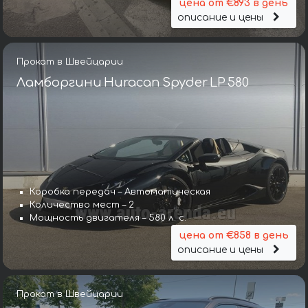
цена от €893 в день
описание и цены
Прокат в Швейцарии
Ламборгини Huracan Spyder LP 580
Коробка передач – Автоматическая
Количество мест – 2
Мощность двигателя – 580 л. с.
цена от €858 в день
описание и цены
Прокат в Швейцарии