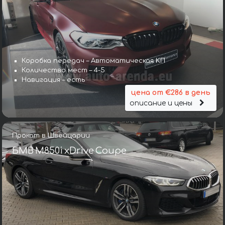
Коробка передач – Автоматическая КП
Количество мест – 4-5
Навигация – есть
цена от €286 в день
описание и цены
Прокат в Швейцарии
БМВ M850i xDrive Coupe