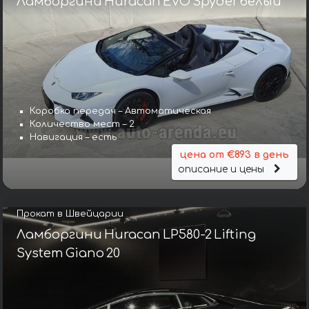
Ламборгини Huracan EVO Spyder белый
Коробка передач – Автоматическая
Количество мест – 2
Навигация – есть
цена от €893 в день
описание и цены
Прокат в Швейцарии
Ламборгини Huracan LP580-2 Lifting
System Giano 20