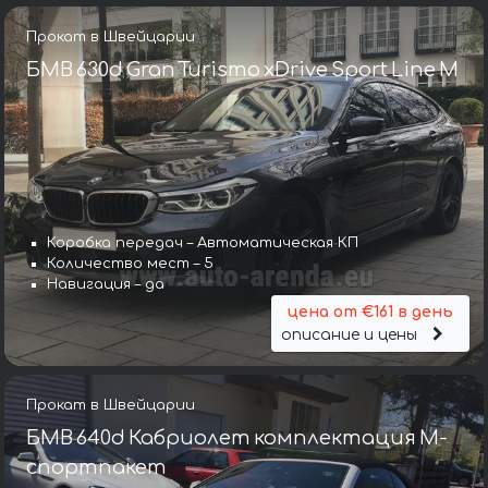
Прокат в Швейцарии
БМВ 630d Gran Turismo xDrive Sport Line М
Коробка передач – Автоматическая КП
Количество мест – 5
Навигация – да
цена от €161 в день
описание и цены
Прокат в Швейцарии
БМВ 640d Кабриолет комплектация М-
спортпакет