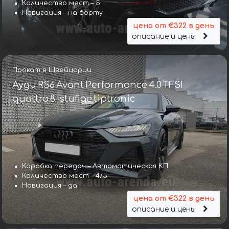
Количество мест – 5
Навигация – на борту
цена от €322 в день
описание и цены
Прокат в Швейцарии
Ауди RS6 Avant Performance 4.0 TFSI
quattro 8-stufige tiptronic
Коробка передач – Автоматическая КП
Количество мест – 4/5
Навигация – да
цена от €322 в день
описание и цены