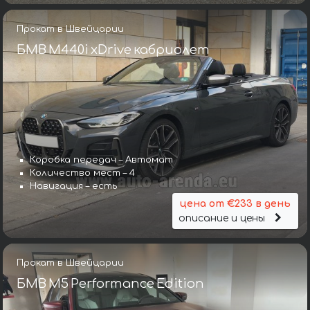
Прокат в Швейцарии
БМВ M440i xDrive кабриолет
Коробка передач – Автомат
Количество мест – 4
Навигация – есть
цена от €233 в день
описание и цены
Прокат в Швейцарии
БМВ M5 Performance Edition