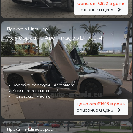
цена от €822 в день
описание и цены
Прокат в Швейцарии
Ламборгини Авентадор LP 700-4
Коробка передач – Автомат
Количество мест – 2
Навигация – есть
цена от €1608 в день
описание и цены
Прокат в Швейцарии