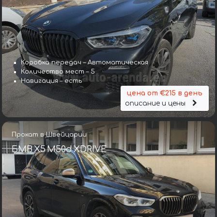
Коробка передач – Автоматическая
Количество мест – 5
Навигация – есть
цена от €215 в день
описание и цены
Прокат в Швейцарии
БМВ X5 M50d XDRIVE