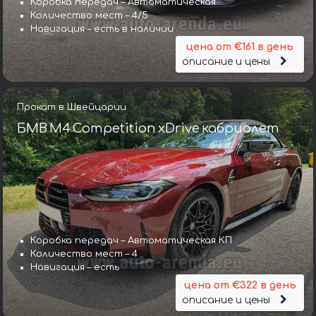
Коробка передач – Автоматическая
Количество мест – 4/5
Навигация – есть в наличии
цена от €161 в день
описание и цены
Прокат в Швейцарии
БМВ M4 Competition xDrive кабриолет
Коробка передач – Автоматическая КП
Количество мест – 4
Навигация – есть
цена от €322 в день
описание и цены