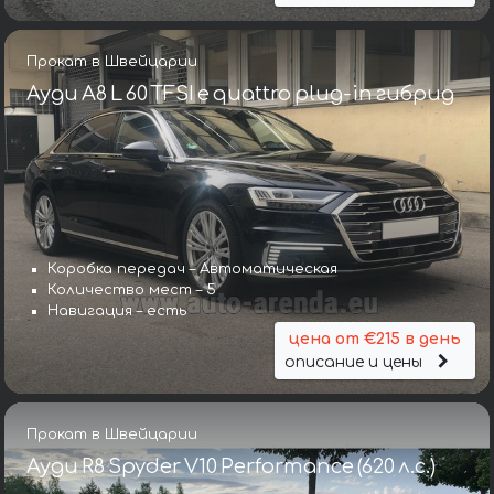
Прокат в Швейцарии
Ауди A8 L 60 TFSI e quattro plug-in гибрид
Коробка передач – Автоматическая
Количество мест – 5
Навигация – есть
цена от €215 в день
описание и цены
Прокат в Швейцарии
Ауди R8 Spyder V10 Performance (620 л.с.)