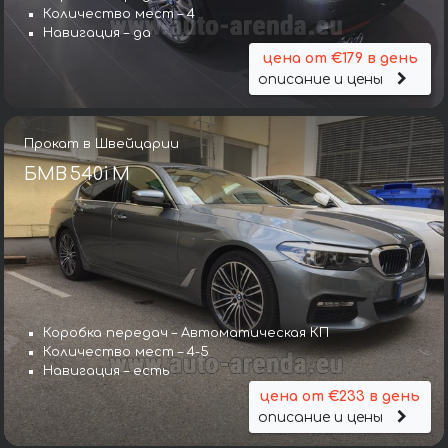
Количество мест – 4
Навигация – да
цена от €179 в день
описание и цены
Прокат в Швейцарии
БМВ 540i M
Коробка передач – Автоматическая КП
Количество мест – 4-5
Навигация – есть
цена от €233 в день
описание и цены