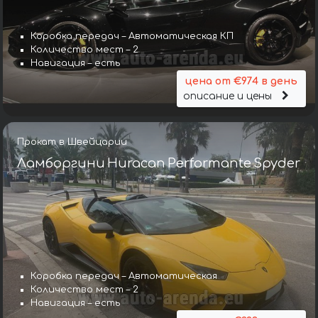
Коробка передач – Автоматическая КП
Количество мест – 2
Навигация – есть
цена от €974 в день
описание и цены
Прокат в Швейцарии
Ламборгини Huracan Performante Spyder
Коробка передач – Автоматическая
Количество мест – 2
Навигация – есть