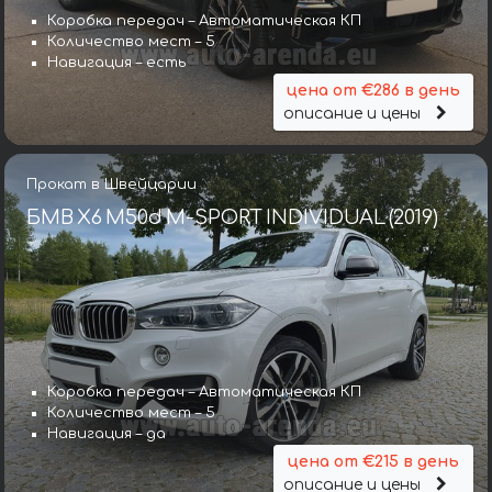
Коробка передач – Автоматическая КП
Количество мест – 5
Навигация – есть
цена от €286 в день
описание и цены
Прокат в Швейцарии
БМВ X6 M50d M-SPORT INDIVIDUAL (2019)
Коробка передач – Автоматическая КП
Количество мест – 5
Навигация – да
цена от €215 в день
описание и цены