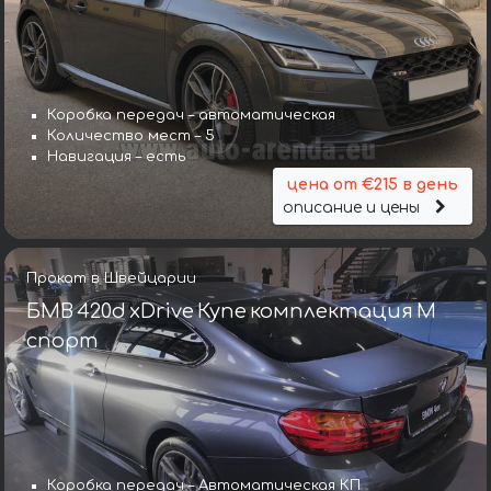
Коробка передач – автоматическая
Количество мест – 5
Навигация – есть
цена от €215 в день
описание и цены
Прокат в Швейцарии
БМВ 420d xDrive Купе комплектация М
спорт
Коробка передач – Автоматическая КП