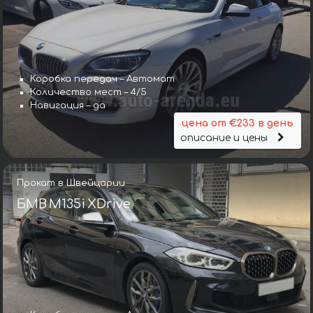
Коробка передач – Автомат
Количество мест – 4/5
Навигация – да
цена от €233 в день
описание и цены
Прокат в Швейцарии
БМВ M135i XDrive