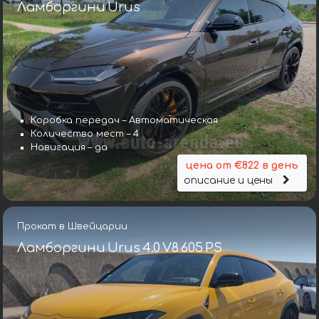
Ламборгини Urus
Коробка передач – Автоматическая
Количество мест – 4
Навигация – да
цена от €822 в день
описание и цены
Прокат в Швейцарии
Ламборгини Urus 4.0 V8 605 PS