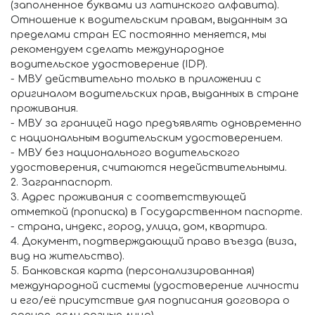
(заполненное буквами из латинского алфавита).
Отношение к водительским правам, выданным за
пределами стран ЕС постоянно меняется, мы
рекомендуем сделать международное
водительское удостоверение (IDP).
- МВУ действительно только в приложении с
оригиналом водительских прав, выданных в стране
проживания.
- МВУ за границей надо предъявлять одновременно
с национальным водительским удостоверением.
- МВУ без национального водительского
удостоверения, считаются недействительными.
2. Загранпаспорт.
3. Адрес проживания с соответствующей
отметкой (прописка) в Государственном паспорте.
- страна, индекс, город, улица, дом, квартира.
4. Документ, подтверждающий право въезда (виза,
вид на жительство).
5. Банковская карта (персонализированная)
международной системы (удостоверение личности
и его/её присутствие для подписания договора о
аренде, если разные лица).