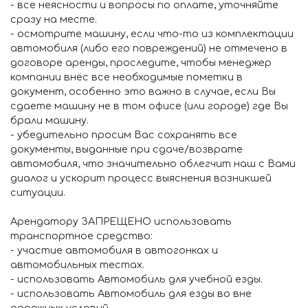
- все неясности и вопросы по оплате, уточняйте
сразу на месте.
- осмотрите машину, если что-то из комплектации
автомобиля (либо его повреждений) не отмечено в
договоре аренды, проследите, чтобы менеджер
компании внёс все необходимые пометки в
документ, особенно это важно в случае, если Вы
сдаете машину не в том офисе (или городе) где Вы
брали машину.
- убедительно просим Вас сохранять все
документы, выданные при сдаче/возврате
автомобиля, что значительно облегчит наш с Вами
диалог и ускорит процесс выяснения возникшей
ситуации.
Арендатору ЗАПРЕЩЕНО использовать
транспортное средство:
- участие автомобиля в автогонках и
автомобильных тестах.
- использовать Автомобиль для учебной езды.
- использовать Автомобиль для езды во вне
дорожных условий.