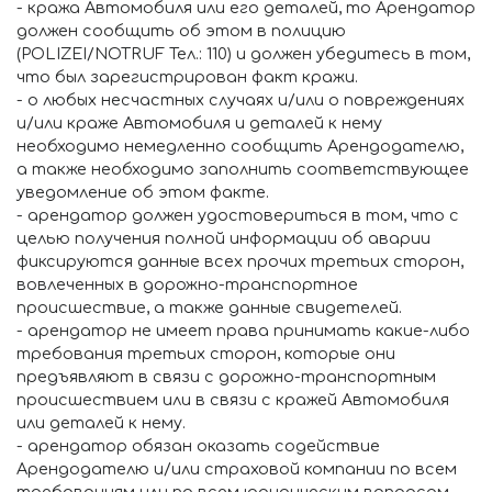
- кража Автомобиля или его деталей, то Арендатор
должен сообщить об этом в полицию
(POLIZEI/NOTRUF Тел.: 110) и должен убедитесь в том,
что был зарегистрирован факт кражи.
- о любых несчастных случаях и/или о повреждениях
и/или краже Автомобиля и деталей к нему
необходимо немедленно сообщить Арендодателю,
а также необходимо заполнить соответствующее
уведомление об этом факте.
- арендатор должен удостовериться в том, что с
целью получения полной информации об аварии
фиксируются данные всех прочих третьих сторон,
вовлеченных в дорожно-транспортное
происшествие, а также данные свидетелей.
- арендатор не имеет права принимать какие-либо
требования третьих сторон, которые они
предъявляют в связи с дорожно-транспортным
происшествием или в связи с кражей Автомобиля
или деталей к нему.
- арендатор обязан оказать содействие
Арендодателю и/или страховой компании по всем
требованиям или по всем юридическим вопросам