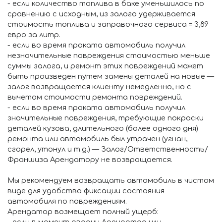
- если количество топлива в баке уменьшилось по
сравнению с исходным, из залога удерживается
стоимость топлива и заправочного сервиса = 3,89
евро за литр.
- если во время проката автомобиль получил
незначительные повреждения стоимостью меньше
суммы залога, и ремонт этих повреждений может
быть произведен путем замены деталей на новые —
залог возвращается клиенту немедленно, но с
вычетом стоимости ремонта повреждений.
- если во время проката автомобиль получил
значительные повреждения, требующие покраски
деталей кузова, длительного (более одного дня)
ремонта или автомобиль был утрачен (угнан,
сгорел, утонул и т.д.) — Залог/Ответственность/
Франшиза Арендатору не возвращается.
Мы рекомендуем возвращать автомобиль в чистом
виде для удобства фиксации состояния
автомобиля по повреждениям.
Арендатор возмещает полный ущерб:
- если в момент аварии Арендатор или