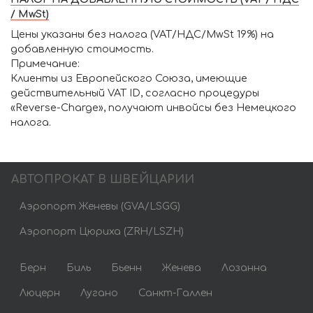
/ MwSt)
Цены указаны без налога (VAT/НДС/MwSt 19%) на
добавленную стоимость.
Примечание:
Клиенты из Европейского Союза, имеющие
действительный VAT ID, согласно процедуры
«Reverse-Charge», получают инвойсы без Немецкого
налога.
АВТОПРОКАТ В ШВЕЙЦАРИИ
Аэропорт Женевы (GVA/LSGG)
Аэропорт Цюриха (ZRH/LSZH)
Берн
Биль
Бьенн
Женева
Лозанна
Люцерн
Лугано
Санкт-Галлен