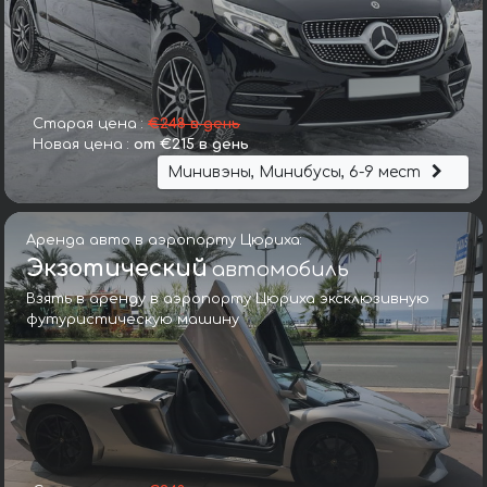
Старая цена :
€248 в день
Новая цена :
от €215 в день
Минивэны, Минибусы, 6-9 мест
Аренда авто в аэропорту Цюриха:
Экзотический
автомобиль
Взять в аренду в аэропорту Цюриха эксклюзивную
футуристическую машину