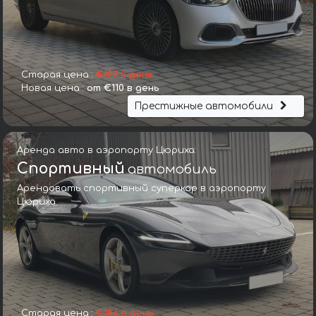
Старая цена :
€127 в день
Новая цена :
от €110 в день
Престижные автомобили
Аренда авто в аэропорту Цюриха:
Спортивный
автомобиль
Арендовать спортивный суперкар в аэропорту
Цюриха
Старая цена :
€186 в день