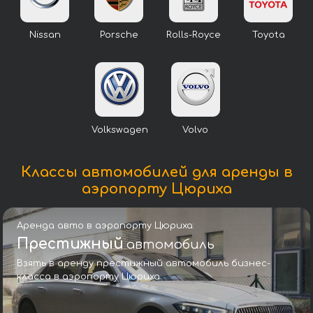
Nissan
Porsche
Rolls-Royce
Toyota
Volkswagen
Volvo
Классы автомобилей для аренды в
аэропорту Цюриха
Аренда авто в аэропорту Цюриха:
Престижный
автомобиль
Взять в аренду престижный автомобиль бизнес-
класса в аэропорту Цюриха