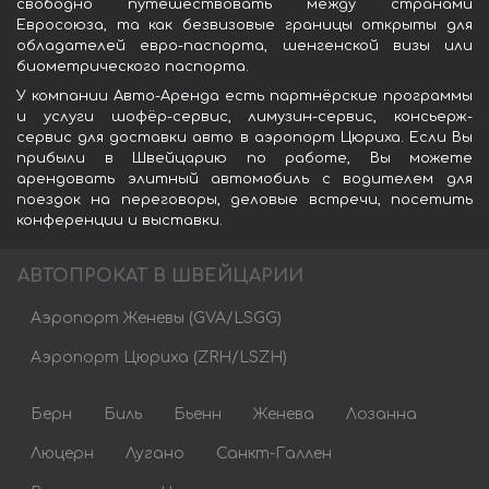
свободно путешествовать между странами
Евросоюза, та как безвизовые границы открыты для
обладателей евро-паспорта, шенгенской визы или
биометрического паспорта.
У компании Авто-Аренда есть партнёрские программы
и услуги шофёр-сервис, лимузин-сервис, консьерж-
сервис для доставки авто в аэропорт Цюриха. Если Вы
прибыли в Швейцарию по работе, Вы можете
арендовать элитный автомобиль с водителем для
поездок на переговоры, деловые встречи, посетить
конференции и выставки.
АВТОПРОКАТ В ШВЕЙЦАРИИ
Аэропорт Женевы (GVA/LSGG)
Аэропорт Цюриха (ZRH/LSZH)
Берн
Биль
Бьенн
Женева
Лозанна
Люцерн
Лугано
Санкт-Галлен