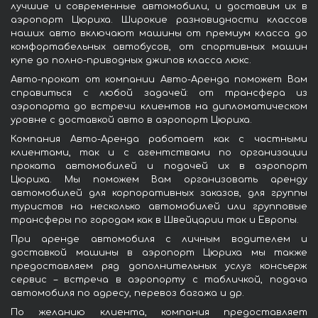
лучшие и современные автомобили, и доставим их в
аэропорт Цюриха. Широкие разновидности классов
наших авто включают машины от премиум класса до
комфортабельных автобусов, от спортивных машин
купе до полно-приводных джипов класса люкс.
Авто-прокат от компании Авто-Аренда поможет Вам
справиться с любой задачей: от трансфера из
аэропорта до встречи клиентов на дипломатическом
уровне с доставкой авто в аэропорт Цюриха.
Компания Авто-Аренда работает как с частными
клиентами, так и с агентствами по организации
проката автомобилей и подачей их в аэропорт
Цюриха. Мы поможем Вам организовать аренду
автомобилей для корпоративных заказов, для группы
туристов на несколько автомобилей или групповые
трансферы по городам как в Швейцарии так и Европы.
При аренде автомобиля с личным водителем и
доставкой машины в аэропорт Цюриха мы также
предоставляем ряд дополнительных услуг консьерж
сервис – встреча в аэропорту с табличкой, подача
автомобиля по адресу, перевоз багажа и др.
По желанию клиента, компания предоставляет