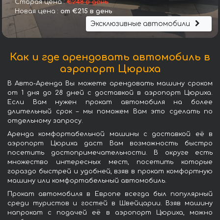
Старая цена :
€248 в день
Новая цена :
от €215 в день
Эксклюзивные автомобили
Как и где арендовать автомобиль в
аэропорт Цюриха
В Авто-Аренда Вы можете арендовать машину сроком
от 1 дня до 28 дней с доставкой в аэропорт Цюриха.
Если Вам нужен прокат автомобиля на более
длительный срок – мы поможем Вам это сделать по
отдельному запросу.
Аренда комфортабельной машины с доставкой её в
аэропорт Цюриха даст Вам возможность быстро
посетить достопримечательности. В округе есть
множество интересных мест, посетить которые
гораздо быстрей и удобней, взяв в прокат комфортную
машину или комфортабельный автомобиль.
Прокат автомобиля в Европе всегда был популярный
среди туристов и гостей в Швейцарии. Взяв машину
напрокат с подачей её в аэропорт Цюриха, можно