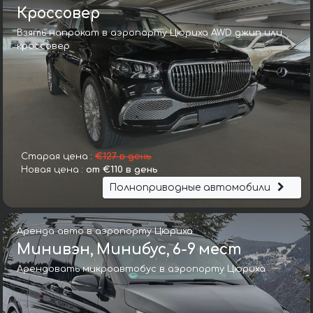
Кроссовер
Взять напрокат в аэропорту Цюриха AWD джип или
кроссовер
Старая цена :
€127 в день
Новая цена :
от €110 в день
Полноприводные автомобили
Аренда авто в аэропорту Цюриха:
Минивэн, Минибус, 6-9 мест
Арендовать микроавтобус в аэропорту Цюриха