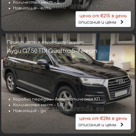
Количество мест – 5
Навигация – есть
цена от €215 в день
описание и цены
Прокат авто в аэропорту Цюриха
Ауди Q7 50 TDI Quattro 5-7 мест
Коробка передач – Автоматическая КП
Количество мест – 5/7
Навигация – да
цена от €286 в день
описание и цены