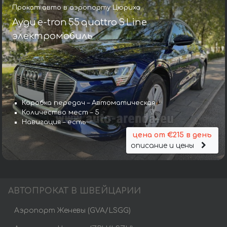
Прокат авто в аэропорту Цюриха
Ауди e-tron 55 quattro S Line
электромобиль
Коробка передач – Автоматическая
Количество мест – 5
Навигация – есть
цена от €215 в день
описание и цены
АВТОПРОКАТ В ШВЕЙЦАРИИ
Аэропорт Женевы (GVA/LSGG)