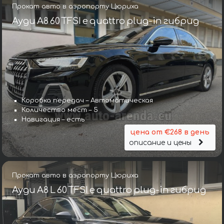
Прокат авто в аэропорту Цюриха
Ауди A8 60 TFSI e quattro plug-in гибрид
Коробка передач – Автоматическая
Количество мест – 5
Навигация – есть
цена от €268 в день
описание и цены
Прокат авто в аэропорту Цюриха
Ауди A8 L 60 TFSI e quattro plug-in гибрид