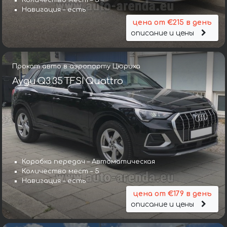
Количество мест – 5
Навигация – есть
цена от €215 в день
описание и цены
Прокат авто в аэропорту Цюриха
Ауди Q3 35 TFSI Quattro
Коробка передач – Автоматическая
Количество мест – 5
Навигация – есть
цена от €179 в день
описание и цены