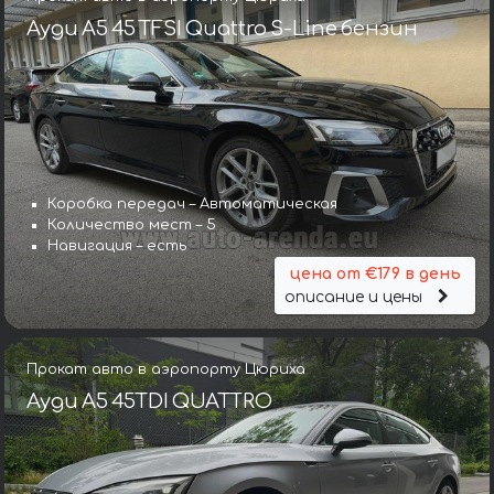
Ауди A5 45 TFSI Quattro S-Line бензин
Коробка передач – Автоматическая
Количество мест – 5
Навигация – есть
цена от €179 в день
описание и цены
Прокат авто в аэропорту Цюриха
Ауди A5 45TDI QUATTRO