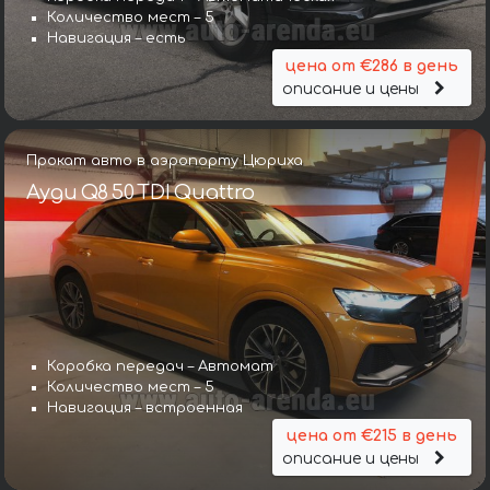
Количество мест – 5
Навигация – есть
цена от €286 в день
описание и цены
Прокат авто в аэропорту Цюриха
Ауди Q8 50 TDI Quattro
Коробка передач – Автомат
Количество мест – 5
Навигация – встроенная
цена от €215 в день
описание и цены