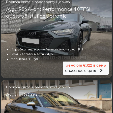
Прокат авто в аэропорту Цюриха
Ауди RS6 Avant Performance 4.0 TFSI
quattro 8-stufige tiptronic
Коробка передач – Автоматическая КП
Количество мест – 4/5
Навигация – да
цена от €322 в день
описание и цены
Прокат авто в аэропорту Цюриха
Ауди TTS Coupe