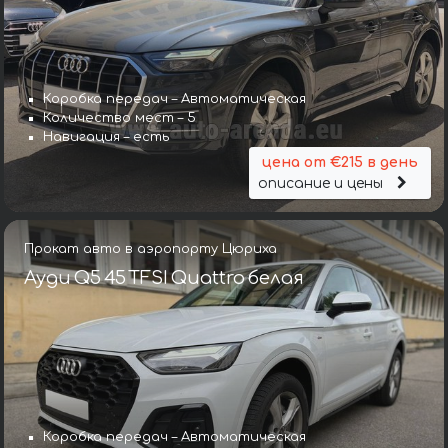
Коробка передач – Автоматическая
Количество мест – 5
Навигация – есть
цена от €215 в день
описание и цены
Прокат авто в аэропорту Цюриха
Ауди Q5 45 TFSI Quattro белая
Коробка передач – Автоматическая