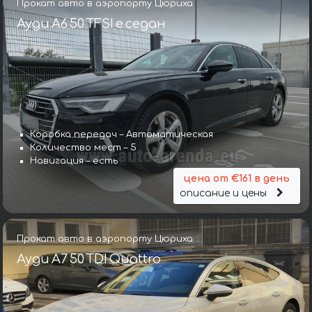
Прокат авто в аэропорту Цюриха
Ауди A6 50 TFSI e седан
Коробка передач – Автоматическая
Количество мест – 5
Навигация – есть
цена от €161 в день
описание и цены
Прокат авто в аэропорту Цюриха
Ауди A7 50 TDI Quattro