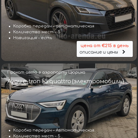
Коробка передач – автоматическая
Количество мест – 5
Навигация – есть
цена от €215 в день
описание и цены
Прокат авто в аэропорту Цюриха
Ауди e-tron 55 quattro (электромобиль)
Коробка передач – Автоматическая
Количество мест – 5