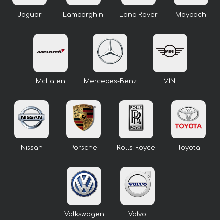
Jaguar
Lamborghini
Land Rover
Maybach
McLaren
Mercedes-Benz
MINI
Nissan
Porsche
Rolls-Royce
Toyota
Volkswagen
Volvo