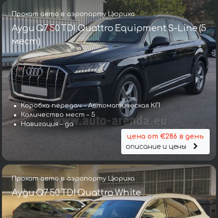
Прокат авто в аэропорту Цюриха
Ауди Q7 50 TDI Quattro Equipment S-Line (5
мест)
Коробка передач – Автоматическая КП
Количество мест – 5
Навигация – да
цена от €286 в день
описание и цены
Прокат авто в аэропорту Цюриха
Ауди Q7 50 TDI Quattro White