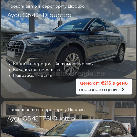
Прокат авто в аэропорту Цюриха
Ауди Q5 40 TDI quattro
Коробка передач – Автоматическая
Количество мест – 5
Навигация – есть
цена от €215 в день
описание и цены
Прокат авто в аэропорту Цюриха
Ауди Q5 45 TFSI Quattro