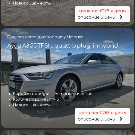
Навигация – есть
цена от €179 в день
описание и цены
Прокат авто в аэропорту Цюриха
Ауди A8 55 TFSI e quattro plug-in hybrid
Коробка передач – Автоматическая
Количество мест – 5
Навигация – есть
цена от €268 в день
описание и цены