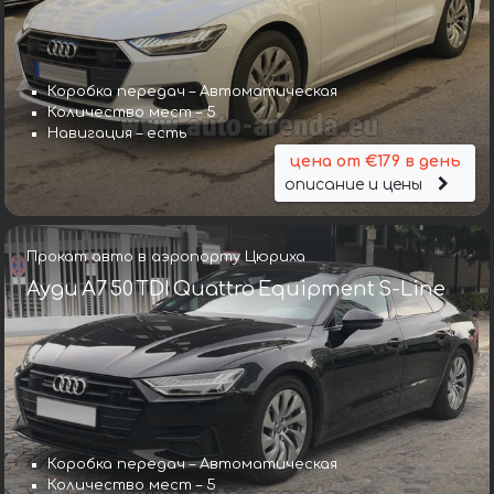
Коробка передач – Автоматическая
Количество мест – 5
Навигация – есть
цена от €179 в день
описание и цены
Прокат авто в аэропорту Цюриха
Ауди A7 50 TDI Quattro Equipment S-Line
Коробка передач – Автоматическая
Количество мест – 5