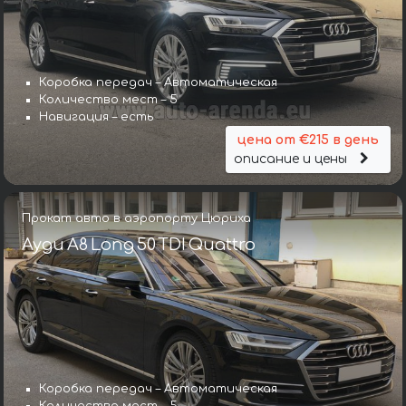
Коробка передач – Автоматическая
Количество мест – 5
Навигация – есть
цена от €215 в день
описание и цены
Прокат авто в аэропорту Цюриха
Ауди A8 Long 50 TDI Quattro
Коробка передач – Автоматическая