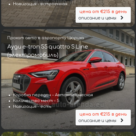
Навигация – встроенная
цена от €215 в день
описание и цены
Прокат авто в аэропорту Цюриха
Ауди e-tron 55 quattro S Line
(электромобиль)
Коробка передач – Автоматическая
Количество мест – 5
Навигация – есть
цена от €215 в день
описание и цены