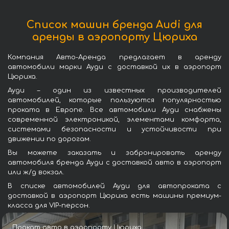
Список машин бренда Audi для
аренды в аэропорту Цюриха
Компания Авто-Аренда предлагает в аренду
автомобили марки Ауди с доставкой их в аэропорт
Цюриха.
Ауди – один из известных производителей
автомобилей, которые пользуются популярностью
проката в Европе. Все автомобили Ауди снабжены
современной электроникой, элементами комфорта,
системами безопасности и устойчивости при
движении по дорогам.
Вы можете заказать и забронировать аренду
автомобиля бренда Ауди с доставкой авто в аэропорт
или ж/д вокзал.
В списке автомобилей Ауди для автопроката с
доставкой в аэропорт Цюриха есть машины премиум-
класса для VIP-персон.
Прокат авто в аэропорту Цюриха