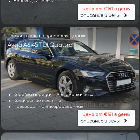
Навигация – есть
цена от €161 в день
описание и цены
Прокат авто в аэропорту Цюриха
Ауди A6 45 TDI Quattro
Коробка передач – Автоматическая
Количество мест – 5
Навигация – интегрированная
цена от €161 в день
описание и цены