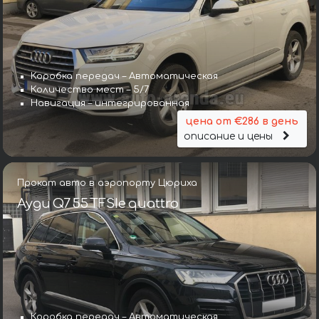
Коробка передач – Автоматическая
Количество мест – 5/7
Навигация – интегрированная
цена от €286 в день
описание и цены
Прокат авто в аэропорту Цюриха
Ауди Q7 55 TFSIe quattro
Коробка передач – Автоматическая