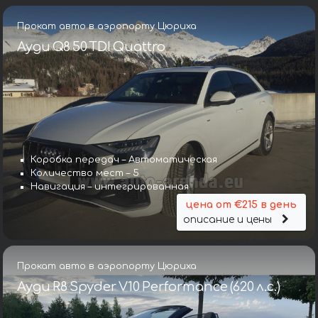
Прокат авто в аэропорту Цюриха
Ауди Q8 50 TDI Quattro
Коробка передач – Автоматическая
Количество мест – 5
Навигация – интегрированная
цена от €215 в день
описание и цены
Прокат авто в аэропорту Цюриха
Ауди R8 Spyder V10 Performance (620 л.с.)