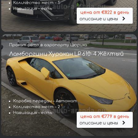
Количество мест – 5
Навигация – есть
цена от €822 в день
описание и цены
Прокат авто в аэропорту Цюриха
Ламборгини Хуракан LP 610-4 Жёлтый
Коробка передач – Автомат
Количество мест – 2
Навигация – есть
цена от €779 в день
описание и цены