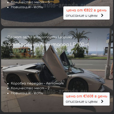
Количество мест – 5
Навигация – есть
цена от €822 в день
описание и цены
Прокат авто в аэропорту Цюриха
Ламборгини Авентадор LP 700-4
Коробка передач – Автомат
Количество мест – 2
Навигация – есть
цена от €1608 в день
описание и цены