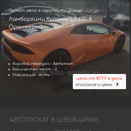
Прокат авто в аэропорту Цюриха
Ламборгини Хуракан LP 610-4
Оранжевый
Коробка передач – Автомат
Количество мест – 2
Навигация – есть
цена от €779 в день
описание и цены
АВТОПРОКАТ В ШВЕЙЦАРИИ