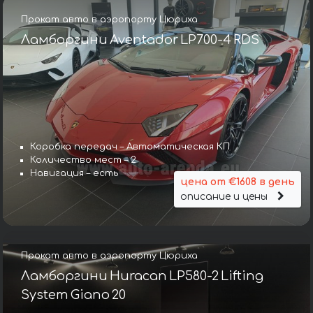
Прокат авто в аэропорту Цюриха
Ламборгини Aventador LP700-4 RDS
Коробка передач – Автоматическая КП
Количество мест – 2
Навигация – есть
цена от €1608 в день
описание и цены
Прокат авто в аэропорту Цюриха
Ламборгини Huracan LP580-2 Lifting
System Giano 20