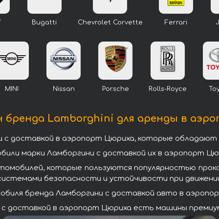
W
Bugatti
Chevrolet Corvette
Ferrari
MINI
Nissan
Porsche
Rolls-Royce
To
 бренда Lamborghini для аренды в аэр
 с доставкой в аэропорт Цюриха, которые обладают
или марки Ламборгини с доставкой их в аэропорт Цю
втомобилей, которые пользуются популярностью прок
системами безопасности и устойчивости при движении
биля бренда Ламборгини с доставкой авто в аэропорт
с доставкой в аэропорт Цюриха есть машины премиум-