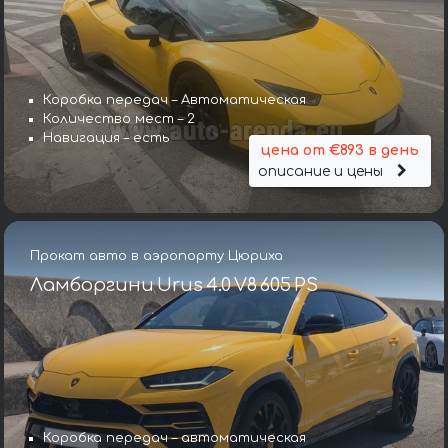
Коробка передач – Автоматическая
Количество мест – 2
Навигация – есть
цена от €893 в день
описание и цены
Прокат авто в аэропорту Цюриха
Ламборгини Urus 4.0 V8 605 PS
Коробка передач – автоматическая