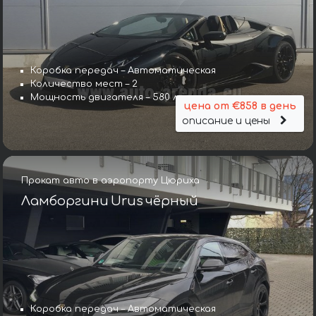
Коробка передач – Автоматическая
Количество мест – 2
Мощность двигателя – 580 л. с.
цена от €858 в день
описание и цены
Прокат авто в аэропорту Цюриха
Ламборгини Urus чёрный
Коробка передач – Автоматическая