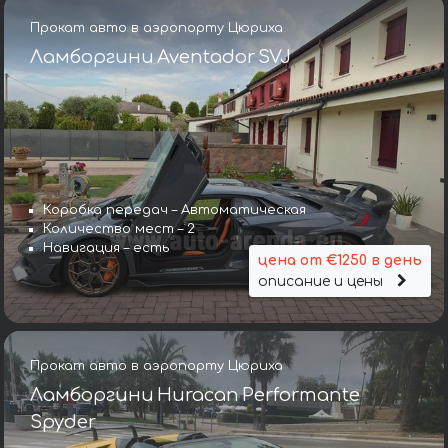
Прокат авто в аэропорту Цюриха
Ламборгини Aventador SVJ
Коробка передач – Автоматическая
Количество мест – 2
Навигация – есть
цена от €1250 в день
описание и цены
Прокат авто в аэропорту Цюриха
Ламборгини Huracan Performante
Spyder