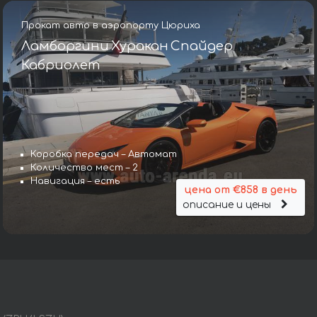
Прокат авто в аэропорту Цюриха
Ламборгини Хуракан Спайдер
Кабриолет
Коробка передач – Автомат
Количество мест – 2
Навигация – есть
цена от €858 в день
описание и цены