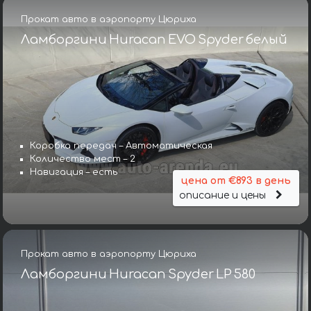
Прокат авто в аэропорту Цюриха
Ламборгини Huracan EVO Spyder белый
Коробка передач – Автоматическая
Количество мест – 2
Навигация – есть
цена от €893 в день
описание и цены
Прокат авто в аэропорту Цюриха
Ламборгини Huracan Spyder LP 580