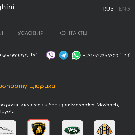
hini
RUS
ENG
И
УСЛОВИЯ
КОНТАКТЫ
(рус,
De)
(Eng)
2366899
+4917622366900
эропорту Цюриха
 разных классов и брендов: Mercedes, Maybach,
Toyota.