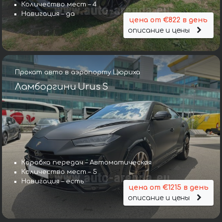
Количество мест – 4
Навигация – да
цена от €822 в день
описание и цены
Прокат авто в аэропорту Цюриха
Ламборгини Urus S
Коробка передач – Автоматическая
Количество мест – 5
Навигация – есть
цена от €1215 в день
описание и цены