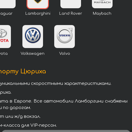
Jaguar
Lamborghini
Land Rover
Maybach
yota
Volkswagen
Volvo
опорту Цюриха
 уникальными скоростными характеристиками.
риха.
ата в Европе. Все автомобили Ламборгини снабжены
 по дорогам.
 или ж/д вокзал.
класса для VIP-персон.