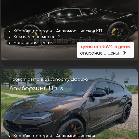
Коробка передач – Автоматическая КП
Количество мест – 2
Навигация – есть
цена от €974 в день
описание и цены
Прокат авто в аэропорту Цюриха
Ламборгини Urus
Коробка передач – Автоматическая