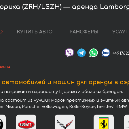
риха (ZRH/LSZH) — аренда Lamborg
О
КУПИТЬ АВТО
ТРАНСФЕРЫ
УСЛУГ
+491762
ргини
 автомобилей и машин для аренды в а
 напрокат в аэропорту Цюриха любого из брендов.
 состоит из лучших марок престижных и элитных авто
er, Nissan, Porsche, Volkswagen, Rolls-Royce, Bentley, BMW, 