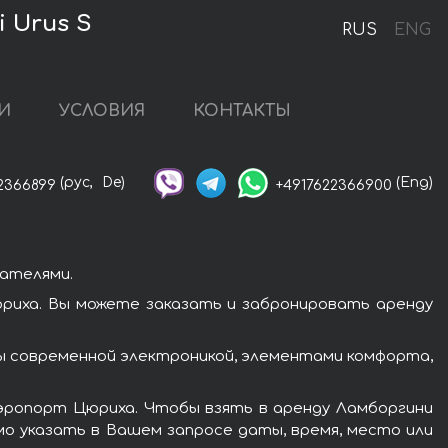
 Urus S
RUS
ENG
И
УСЛОВИЯ
КОНТАКТЫ
(рус,
De)
(Eng)
2366899
+4917622366900
ателями.
риха. Вы можете заказать и забронировать аренду
ы современной электроникой, элементами комфорта,
аэропорт Цюриха. Чтобы взять в аренду Ламборгини
мо указать в Вашем запросе даты, время, место или