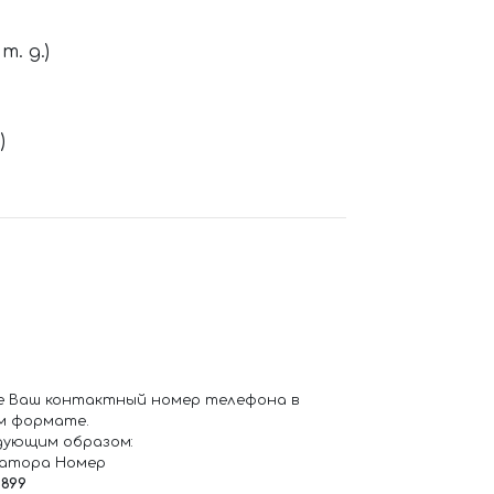
. д.)
)
е Ваш контактный номер телефона в
м формате.
дующим образом:
ратора Номер
6899