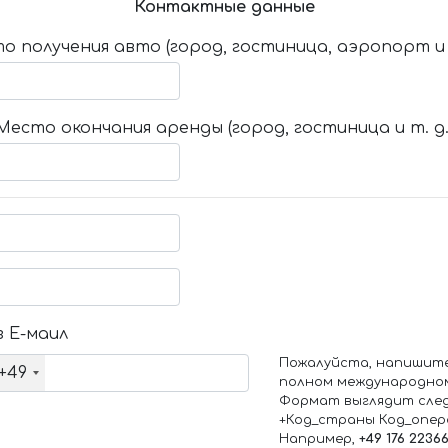
Контактные данные
о получения авто (город, гостиница, аэропорт и т
Место окончания аренды (город, гостиница и т. д.
 Е-маил
Пожалуйста, напишит
+49
полном международно
Формат выглядит сле
+Код_страны Код_опе
Например,
+49 176 2236