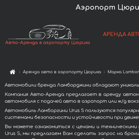
Аэропорт Цюрих
АРЕНДА АВТ
Авто-Аренда в аэропорту Цюриха
Аренда авто в аэропорту Цюриха
Марка Lambor
Автомобили бренда Ламборджини обладают уникаль
Компания Авто-Аренда предлагает в аренду автом
автомобиля с подачей авто в аэропорт или ж/д вокз
Автомобиль Ламборгини Urus S пользуются популяр
системами безопасности и устойчивости при движен
Вы можете ознакомиться с ценами и техническими 
Urus S, мы предлагаем Вам сделать запрос на брон