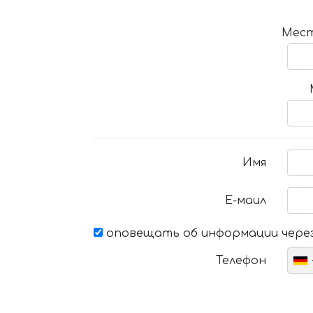
Мест
Имя
Е-маил
оповещать об информации через
Телефон