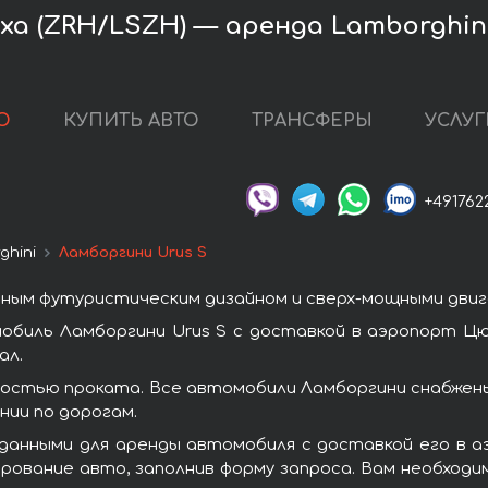
а (ZRH/LSZH) — аренда Lamborghini
О
КУПИТЬ АВТО
ТРАНСФЕРЫ
УСЛУГ
+491762
ghini
Ламборгини Urus S
ным футуристическим дизайном и сверх-мощными двиг
обиль Ламборгини Urus S с доставкой в аэропорт Цю
ал.
ностью проката. Все автомобили Ламборгини снабжен
ии по дорогам.
данными для аренды автомобиля с доставкой его в 
ирование авто, заполнив форму запроса. Вам необходи