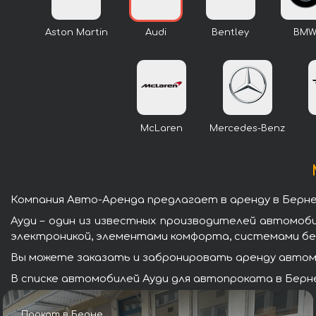
Aston Martin
Audi
Bentley
BM
McLaren
Mercedes-Benz
Компания Авто-Аренда предлагает в аренду в Берне
Ауди – один из известных производителей автомоб
электроникой, элементами комфорта, системами бе
Вы можете заказать и забронировать аренду автомо
В списке автомобилей Ауди для автопроката в Берне
Прокат в Берне