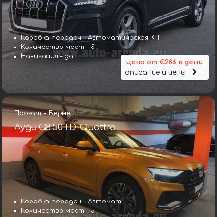
Коробка передач – Автоматическая КП
Количество мест – 5
Навигация – да
цена от €286 в день
описание и цены
Прокат в Берне
Ауди Q8 50 TDI Quattro
Коробка передач – Автомат
Количество мест – 5