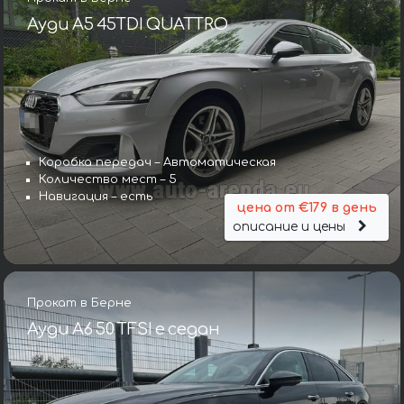
Ауди A5 45TDI QUATTRO
Коробка передач – Автоматическая
Количество мест – 5
Навигация – есть
цена от €179 в день
описание и цены
Прокат в Берне
Ауди A6 50 TFSI e седан