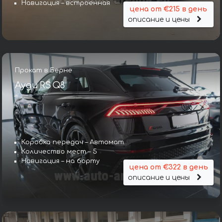
Навигация – встроенная
цена от €215 в день
описание и цены
Прокат в Берне
Ауди RS Q8
Коробка передач – Автомат
Количество мест – 5
Навигация – на борту
цена от €322 в день
описание и цены