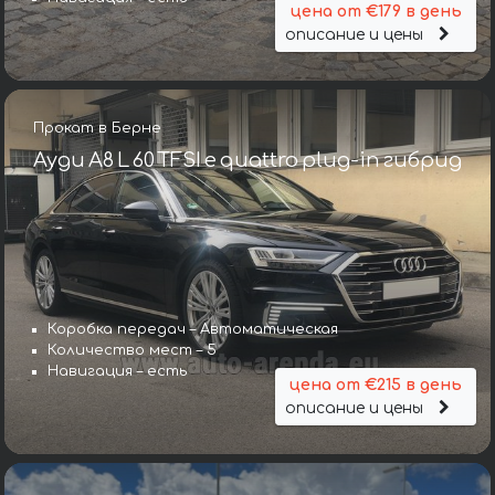
цена от €179 в день
описание и цены
Прокат в Берне
Ауди A8 L 60 TFSI e quattro plug-in гибрид
Коробка передач – Автоматическая
Количество мест – 5
Навигация – есть
цена от €215 в день
описание и цены