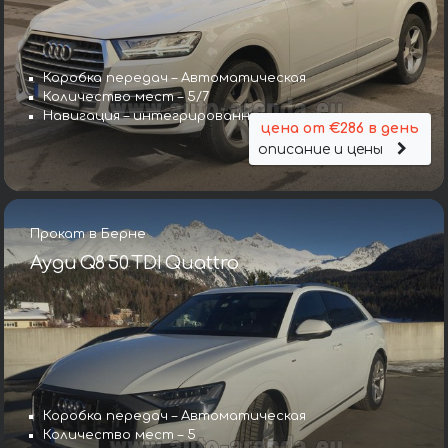
Коробка передач – Автоматическая
Количество мест – 5/7
Навигация – интегрированная
цена от €286 в день
описание и цены
Прокат в Берне
Ауди Q8 50 TDI Quattro
Коробка передач – Автоматическая
Количество мест – 5