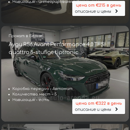
Навигация – интегрированная
цена от €215 в день
описание и цены
Прокат в Берне
Ауди RS6 Avant Performance 4.0 TFSI
quattro 8-stufige tiptronic
Коробка передач – Автомат
Количество мест – 5
Навигация – есть
цена от €322 в день
описание и цены