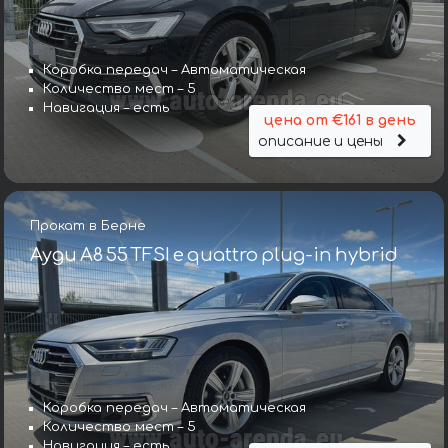
Коробка передач – Автоматическая
Количество мест – 5
Навигация – есть
цена от €161 в день
описание и цены
Прокат в Берне
Ауди A8 55 TFSI e quattro plug-in hybrid
Коробка передач – Автоматическая
Количество мест – 5
Навигация – есть