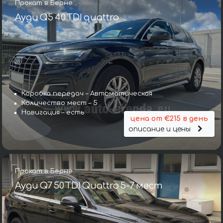
Прокат в Берне
Ауди Q5 40 TDI quattro
Коробка передач – Автоматическая
Количество мест – 5
Навигация – есть
цена от €215 в день
описание и цены
Прокат в Берне
Ауди Q7 50 TDI Quattro 5-7 мест