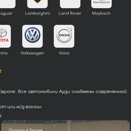
Jaguar
Lamborghini
Land Rover
Maybach
yota
Volkswagen
Volvo
е
Европе. Все автомобили Ауди снабжены современной
т или ж/д вокзал.
.
Прокат в Берне