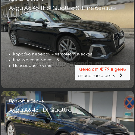
Ауди A5 45 TFSI Quattro S-Line бензин
Коробка передач – Автоматическая
Количество мест – 5
Навигация – есть
цена от €179 в день
описание и цены
Прокат в Берне
Ауди A6 45 TDI Quattro