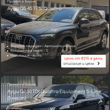
Прокат в Берне
Ауди Q5 45 TFSI Quattro
Коробка передач – Автоматическая
Количество мест – 5
Навигация – есть
цена от €215 в день
описание и цены
Прокат в Берне
Ауди Q7 50 TDI Quattro Equipment S-Line
(5 мест)