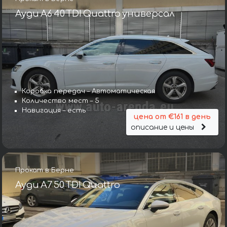
Ауди A6 40 TDI Quattro универсал
Коробка передач – Автоматическая
Количество мест – 5
Навигация – есть
цена от €161 в день
описание и цены
Прокат в Берне
Ауди A7 50 TDI Quattro