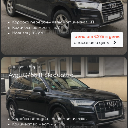
Коробка передач – Автоматическая КП
Количество мест – 5/7
Навигация – да
цена от €286 в день
описание и цены
Прокат в Берне
Ауди Q7 55 TFSIe quattro
Коробка передач – Автоматическая
Количество мест – 5