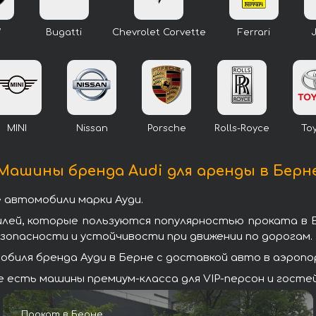
W
Bugatti
Chevrolet Corvette
Ferrari
MINI
Nissan
Porsche
Rolls-Royce
To
Машины бренда Audi для аренды в Берн
 автомобили марки Ауди.
илей, которые пользуются популярностью проката в 
зопасности и устойчивости при движении по дорогам.
биля бренда Ауди в Берне с доставкой авто в аэропор
 есть машины премиум-класса для VIP-персон и гостей
Прокат в Берне