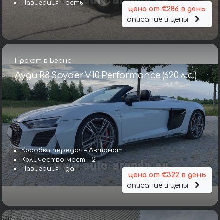
Навигация – есть
цена от €286 в день
описание и цены
Прокат в Берне
Ауди R8 Spyder V10 Performance (620 л.с.)
Коробка передач – Автомат
Количество мест – 2
Навигация – да
цена от €322 в день
описание и цены