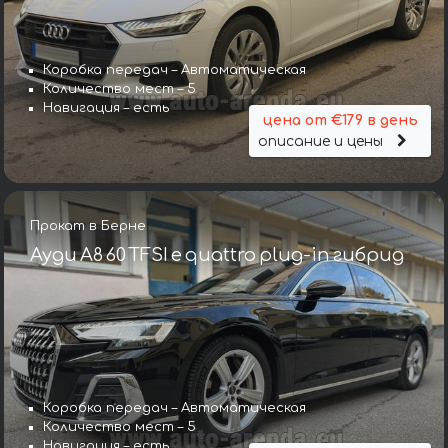
Коробка передач – Автоматическая
Количество мест – 5
Навигация – есть
цена от €179 в день
описание и цены
Прокат в Берне
Ауди A8 60 TFSI e quattro plug-in гибрид
Коробка передач – Автоматическая
Количество мест – 5
Навигация – есть