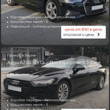
Коробка передач – Автоматическая
Количество мест – 5
Навигация – интегрированная
цена от €161 в день
описание и цены
Прокат в Берне
Ауди A7 50 TDI Quattro Equipment S-Line
Коробка передач – Автоматическая
Количество мест – 5
Навигация – есть