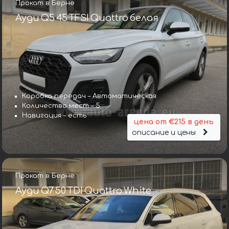
Прокат в Берне
Ауди Q5 45 TFSI Quattro белая
Коробка передач – Автоматическая
Количество мест – 5
Навигация – есть
цена от €215 в день
описание и цены
Прокат в Берне
Ауди Q7 50 TDI Quattro White