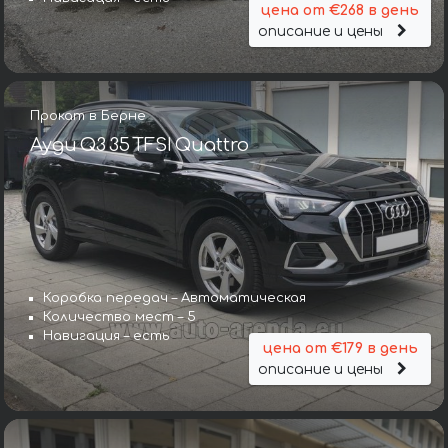
цена от €268 в день
описание и цены
Прокат в Берне
Ауди Q3 35 TFSI Quattro
Коробка передач – Автоматическая
Количество мест – 5
Навигация – есть
цена от €179 в день
описание и цены