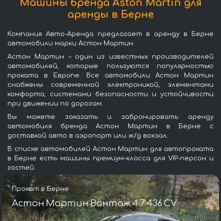
Машины бренда Aston Martin для
аренды в Берне
Компания Авто-Аренда предлагает в аренду в Берне
автомобили марки Астон Мартин.
Астон Мартин – один из известных производителей
автомобилей, которые пользуются популярностью
проката в Европе. Все автомобили Астон Мартин
снабжены современной электроникой, элементами
комфорта, системами безопасности и устойчивости
при движении по дорогам.
Вы можете заказать и забронировать аренду
автомобиля бренда Астон Мартин в Берне с
доставкой авто в аэропорт или ж/д вокзал.
В списке автомобилей Астон Мартин для автопроката
в Берне есть машины премиум-класса для VIP-персон и
гостей.
Прокат в Берне
Астон Мартин Вантаж 4.7 436 CV