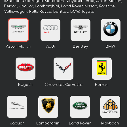
классов и брендов: Mercedes, Maybach, Audi, Aston Martin,
Ferrari, Jaguar, Lamborghini, Land Rover, Nissan, Porsche,
Volkswagen, Rolls-Royce, Bentley, BMW, Toyota.
Aston Martin
Audi
Bentley
BMW
Bugatti
Chevrolet Corvette
Ferrari
Jaguar
Lamborghini
Land Rover
Maybach