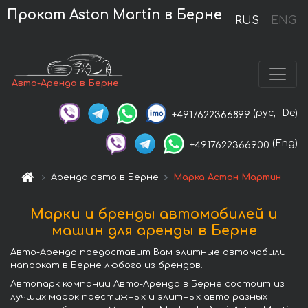
Прокат Aston Martin в Берне
RUS
ENG
Авто-Аренда в Берне
(рус,
De)
+4917622366899
(Eng)
+4917622366900
Аренда авто в Берне
Марка Астон Мартин
Марки и бренды автомобилей и
машин для аренды в Берне
Авто-Аренда предоставит Вам элитные автомобили
напрокат в Берне любого из брендов.
Автопарк компании Авто-Аренда в Берне состоит из
лучших марок престижных и элитных авто разных