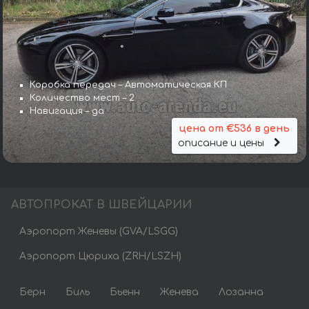
Коробка передач – Автоматическая КП
Количество мест – 2
Навигация – да
цена от €536 в день
описание и цены
АВТОПРОКАТ В ШВЕЙЦАРИИ
Аэропорт Женевы (GVA/LSGG)
Аэропорт Цюриха (ZRH/LSZH)
Берн
Биль
Бьенн
Женева
Лозанна