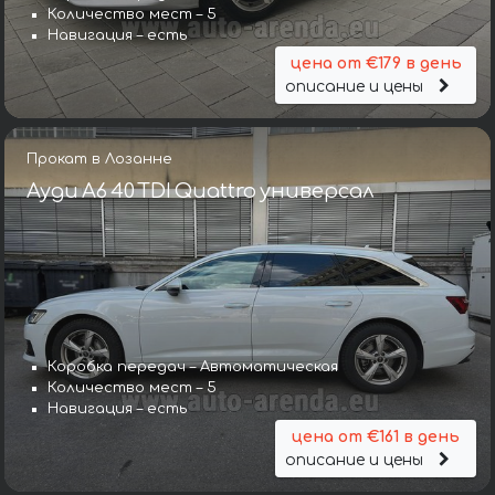
Количество мест – 5
Навигация – есть
цена от €179 в день
описание и цены
Прокат в Лозанне
Ауди A6 40 TDI Quattro универсал
Коробка передач – Автоматическая
Количество мест – 5
Навигация – есть
цена от €161 в день
описание и цены