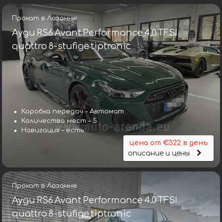
Прокат в Лозанне
Ауди RS6 Avant Performance 4.0 TFSI
quattro 8-stufige tiptronic
Коробка передач – Автомат
Количество мест – 5
Навигация – есть
цена от €322 в день
описание и цены
Прокат в Лозанне
Ауди RS6 Avant Performance 4.0 TFSI
quattro 8-stufige tiptronic