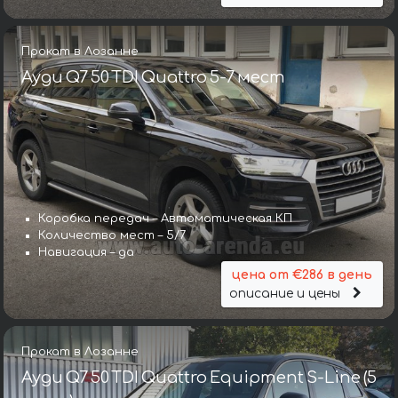
Прокат в Лозанне
Ауди Q7 50 TDI Quattro 5-7 мест
Коробка передач – Автоматическая КП
Количество мест – 5/7
Навигация – да
цена от €286 в день
описание и цены
Прокат в Лозанне
Ауди Q7 50 TDI Quattro Equipment S-Line (5