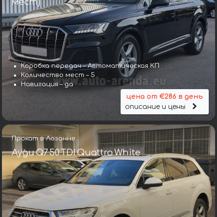
мест)
Коробка передач – Автоматическая КП
Количество мест – 5
Навигация – да
цена от €286 в день
описание и цены
Прокат в Лозанне
Ауди Q7 50 TDI Quattro White