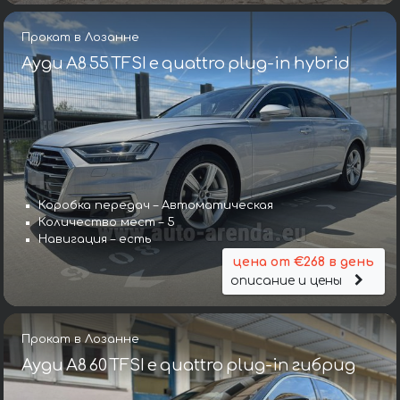
Прокат в Лозанне
Ауди A8 55 TFSI e quattro plug-in hybrid
Коробка передач – Автоматическая
Количество мест – 5
Навигация – есть
цена от €268 в день
описание и цены
Прокат в Лозанне
Ауди A8 60 TFSI e quattro plug-in гибрид