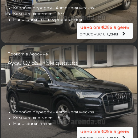
Коробка передач – Автоматическая
Количество мест – 5/7
Навигация – интегрированная
цена от €286 в день
описание и цены
Прокат в Лозанне
Ауди Q7 55 TFSIe quattro
Коробка передач – Автоматическая
Количество мест – 5
Навигация – есть
цена от €286 в день