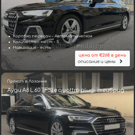
Коробка передач – Автоматическая
Количество мест – 5
Навигация – есть
цена от €268 в день
описание и цены
Прокат в Лозанне
Ауди A8 L 60 TFSI e quattro plug-in гибрид