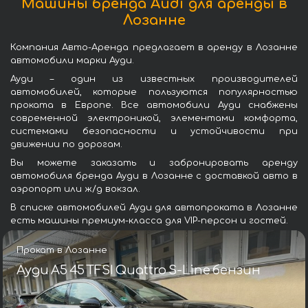
Машины бренда Audi для аренды в
Лозанне
Компания Авто-Аренда предлагает в аренду в Лозанне
автомобили марки Ауди.
Ауди – один из известных производителей
автомобилей, которые пользуются популярностью
проката в Европе. Все автомобили Ауди снабжены
современной электроникой, элементами комфорта,
системами безопасности и устойчивости при
движении по дорогам.
Вы можете заказать и забронировать аренду
автомобиля бренда Ауди в Лозанне с доставкой авто в
аэропорт или ж/д вокзал.
В списке автомобилей Ауди для автопроката в Лозанне
есть машины премиум-класса для VIP-персон и гостей.
Прокат в Лозанне
Ауди A5 45 TFSI Quattro S-Line бензин