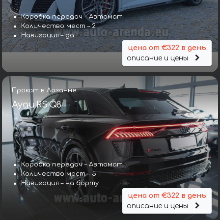
Коробка передач – Автомат
Количество мест – 2
Навигация – да
цена от €322 в день
описание и цены
Прокат в Лозанне
Ауди RS Q8
Коробка передач – Автомат
Количество мест – 5
Навигация – на борту
цена от €322 в день
описание и цены