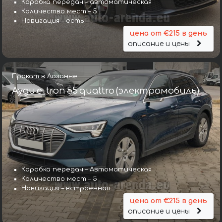
Коробка передач – автоматическая
Количество мест – 5
Навигация – есть
цена от €215 в день
описание и цены
Прокат в Лозанне
Ауди e-tron 55 quattro (электромобиль)
Коробка передач – Автоматическая
Количество мест – 5
Навигация – встроенная
цена от €215 в день
описание и цены