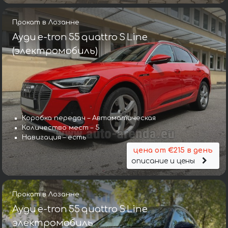
Прокат в Лозанне
Ауди e-tron 55 quattro S Line
(электромобиль)
Коробка передач – Автоматическая
Количество мест – 5
Навигация – есть
цена от €215 в день
описание и цены
Прокат в Лозанне
Ауди e-tron 55 quattro S Line
электромобиль