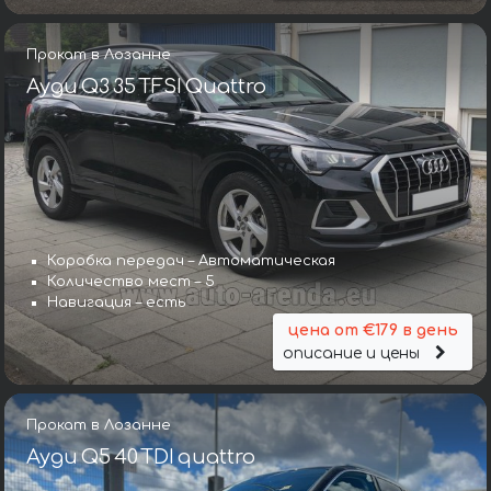
Прокат в Лозанне
Ауди Q3 35 TFSI Quattro
Коробка передач – Автоматическая
Количество мест – 5
Навигация – есть
цена от €179 в день
описание и цены
Прокат в Лозанне
Ауди Q5 40 TDI quattro