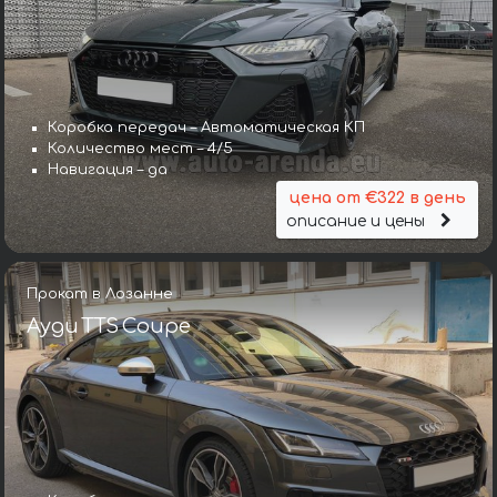
Коробка передач – Автоматическая КП
Количество мест – 4/5
Навигация – да
цена от €322 в день
описание и цены
Прокат в Лозанне
Ауди TTS Coupe