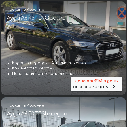
Прокат в Лозанне
Ауди A6 45 TDI Quattro
Коробка передач – Автоматическая
Количество мест – 5
Навигация – интегрированная
цена от €161 в день
описание и цены
Прокат в Лозанне
Ауди A6 50 TFSI e седан