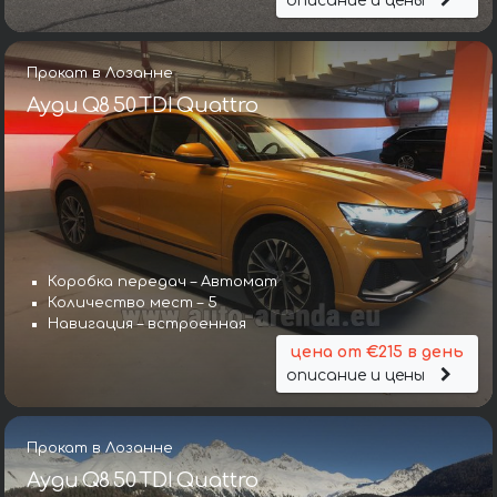
описание и цены
Прокат в Лозанне
Ауди Q8 50 TDI Quattro
Коробка передач – Автомат
Количество мест – 5
Навигация – встроенная
цена от €215 в день
описание и цены
Прокат в Лозанне
Ауди Q8 50 TDI Quattro