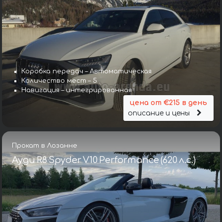
Коробка передач – Автоматическая
Количество мест – 5
Навигация – интегрированная
цена от €215 в день
описание и цены
Прокат в Лозанне
Ауди R8 Spyder V10 Performance (620 л.с.)