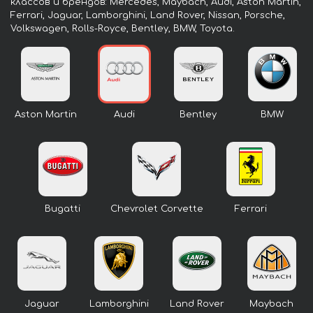
классов и брендов: Mercedes, Maybach, Audi, Aston Martin,
Ferrari, Jaguar, Lamborghini, Land Rover, Nissan, Porsche,
Volkswagen, Rolls-Royce, Bentley, BMW, Toyota.
Aston Martin
Audi
Bentley
BMW
Bugatti
Chevrolet Corvette
Ferrari
Jaguar
Lamborghini
Land Rover
Maybach