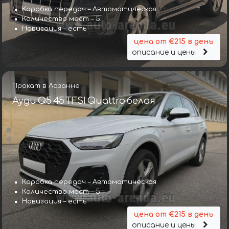
Коробка передач – Автоматическая
Количество мест – 5
Навигация – есть
цена от €215 в день
описание и цены
Прокат в Лозанне
Ауди Q5 45 TFSI Quattro белая
Коробка передач – Автоматическая
Количество мест – 5
Навигация – есть
цена от €215 в день
описание и цены