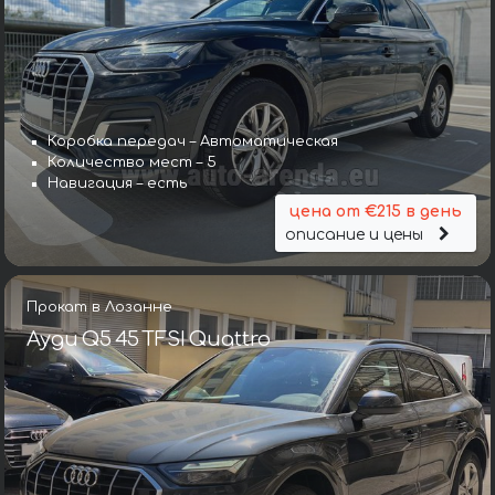
Коробка передач – Автоматическая
Количество мест – 5
Навигация – есть
цена от €215 в день
описание и цены
Прокат в Лозанне
Ауди Q5 45 TFSI Quattro