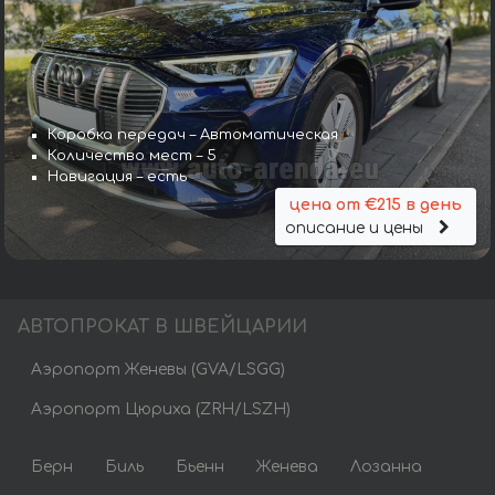
Коробка передач – Автоматическая
Количество мест – 5
Навигация – есть
цена от €215 в день
описание и цены
АВТОПРОКАТ В ШВЕЙЦАРИИ
Аэропорт Женевы (GVA/LSGG)
Аэропорт Цюриха (ZRH/LSZH)
Берн
Биль
Бьенн
Женева
Лозанна