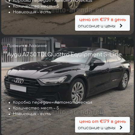
Коробка передач – Автоматическая
Количество мест – 5
Навигация – есть
цена от €179 в день
описание и цены
Прокат в Лозанне
Ауди A7 50 TDI Quattro Equipment S-Line
Коробка передач – Автоматическая
Количество мест – 5
Навигация – есть
цена от €179 в день
описание и цены