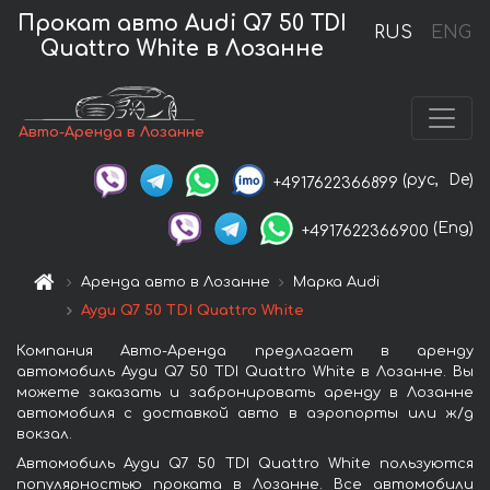
Прокат авто Audi Q7 50 TDI
RUS
ENG
Quattro White в Лозанне
Авто-Аренда в Лозанне
(рус,
De)
+4917622366899
(Eng)
+4917622366900
Аренда авто в Лозанне
Марка Audi
Ауди Q7 50 TDI Quattro White
Компания Авто-Аренда предлагает в аренду
автомобиль Ауди Q7 50 TDI Quattro White в Лозанне. Вы
можете заказать и забронировать аренду в Лозанне
автомобиля с доставкой авто в аэропорты или ж/д
вокзал.
Автомобиль Ауди Q7 50 TDI Quattro White пользуются
популярностью проката в Лозанне. Все автомобили