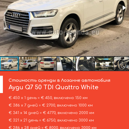
Стоимость аренды в Лозанне автомобиля
Ауди
Q7 50 TDI Quattro White
€ 450 х 1 день = € 450, включено 150 км
€ 386 х 7 дней = € 2700, включено 1000 км
€ 341 х 14 дней = € 4770, включено 2000 км
€ 321 х 21 день = € 6750, включено 3000 км
€ 286 х 28 дней = € 8000, включено 3000 км