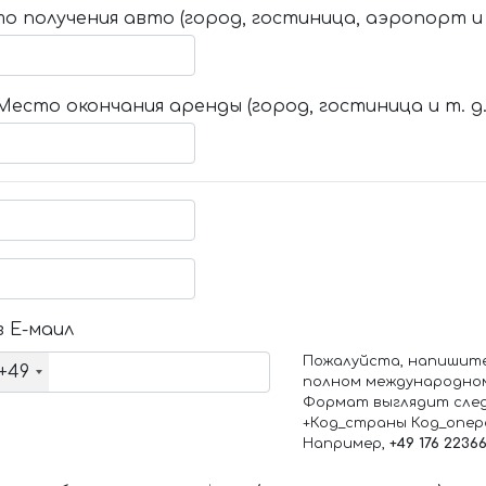
о получения авто (город, гостиница, аэропорт и т
Место окончания аренды (город, гостиница и т. д.
 Е-маил
Пожалуйста, напишит
+49
полном международно
Формат выглядит сле
+Код_страны Код_опе
Например,
+49 176 2236