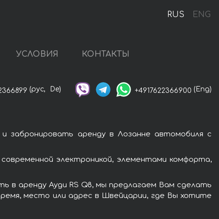
RUS
ENG
УСЛОВИЯ
КОНТАКТЫ
(рус,
De)
(Eng)
2366899
+4917622366900
 и забронировать аренду в Лозанне автомобиля с
 современной электроникой, элементами комфорта,
ть в аренду Ауди RS Q8, мы предлагаем Вам сделать
время, место или адрес в Швейцарии, где Вы хотите