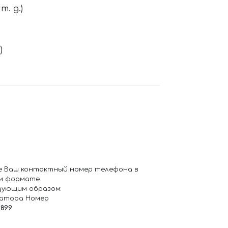
. д.)
)
е Ваш контактный номер телефона в
м формате.
дующим образом:
ратора Номер
6899