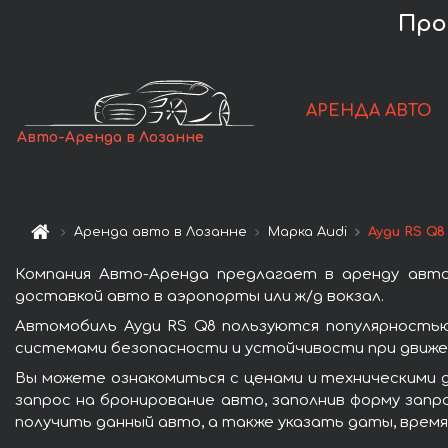
Про
АРЕНДА АВТО
Авто-Аренда в Лозанне
Аренда авто в Лозанне
Марка Audi
Ауди RS Q8
Компания Авто-Аренда предлагает в аренду авто
доставкой авто в аэропорты или ж/д вокзал.
Автомобиль Ауди RS Q8 пользуются популярностью
системами безопасности и устойчивости при движен
Вы можете ознакомиться с ценами и техническими д
запрос на бронирование авто, заполнив форму запр
получить данный авто, а также указать даты, время