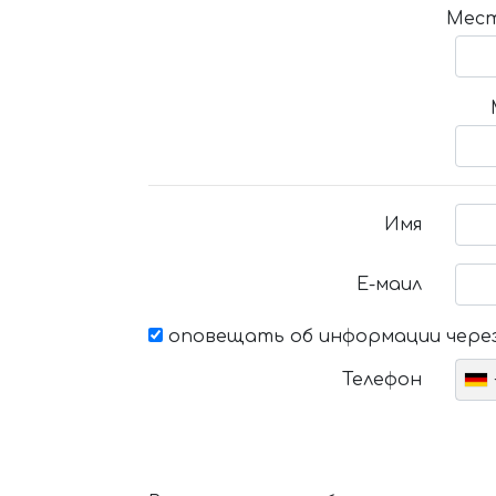
Мест
Имя
Е-маил
оповещать об информации через
Телефон