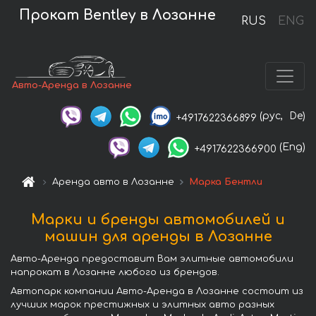
Прокат Bentley в Лозанне
RUS
ENG
Авто-Аренда в Лозанне
(рус,
De)
+4917622366899
(Eng)
+4917622366900
Аренда авто в Лозанне
Марка Бентли
Марки и бренды автомобилей и
машин для аренды в Лозанне
Авто-Аренда предоставит Вам элитные автомобили
напрокат в Лозанне любого из брендов.
Автопарк компании Авто-Аренда в Лозанне состоит из
лучших марок престижных и элитных авто разных