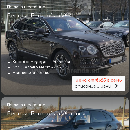
Прокат в Лозанне
Бентли Бентайга V8 4Li
Коробка передач – Автомат
Количество мест – 4/5
Навигация – есть
цена от €625 в день
описание и цены
Прокат в Лозанне
Бентли Бентайга V8 новая