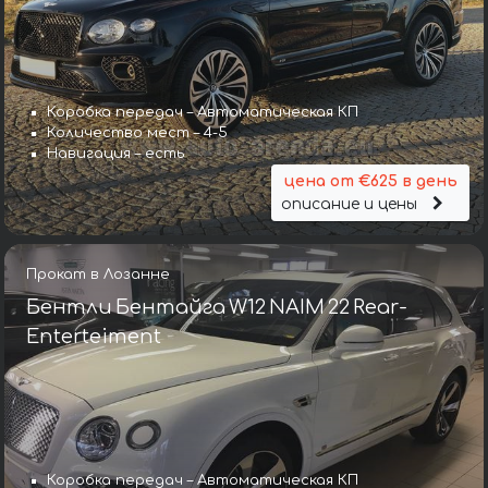
Коробка передач – Автоматическая КП
Количество мест – 4-5
Навигация – есть
цена от €625 в день
описание и цены
Прокат в Лозанне
Бентли Бентайга W12 NAIM 22 Rear-
Enterteiment
Коробка передач – Автоматическая КП