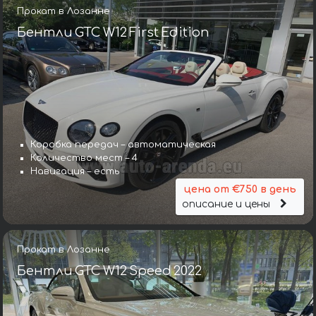
Прокат в Лозанне
Бентли GTC W12 First Edition
Коробка передач – автоматическая
Количество мест – 4
Навигация – есть
цена от €750 в день
описание и цены
Прокат в Лозанне
Бентли GTC W12 Speed 2022