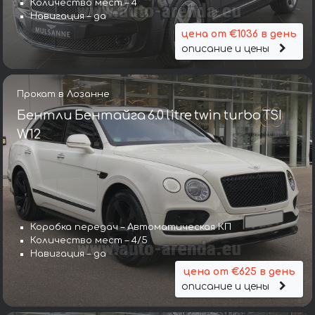
Количество мест – 4
Навигация – да
цена от €1036 в день
описание и цены
Прокат в Лозанне
Бентли Бентайга 6.0 litre twin turbo TSI
W12
Коробка передач – Автоматическая КП
Количество мест – 4/5
Навигация – да
цена от €625 в день
описание и цены