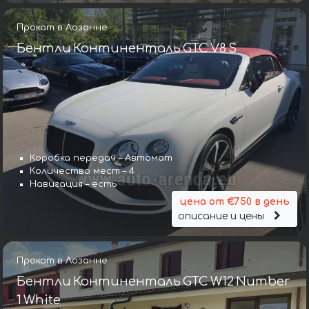
Прокат в Лозанне
Бентли Континенталь GTC V8 S
Коробка передач – Автомат
Количество мест – 4
Навигация – есть
цена от €750 в день
описание и цены
Прокат в Лозанне
Бентли Континенталь GTC W12 Number
1 White