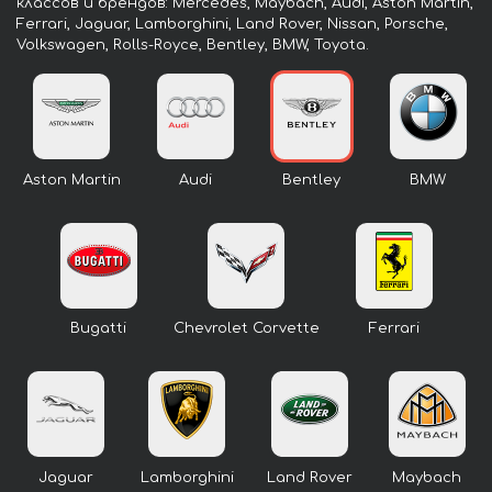
классов и брендов: Mercedes, Maybach, Audi, Aston Martin,
Ferrari, Jaguar, Lamborghini, Land Rover, Nissan, Porsche,
Volkswagen, Rolls-Royce, Bentley, BMW, Toyota.
Aston Martin
Audi
Bentley
BMW
Bugatti
Chevrolet Corvette
Ferrari
Jaguar
Lamborghini
Land Rover
Maybach