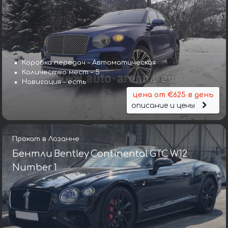
Коробка передач – Автоматическая
Количество мест – 5
Навигация – есть
цена от €625 в день
описание и цены
Прокат в Лозанне
Бентли Bentley Continental GTC W12
Number 1