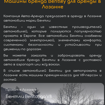
Машины бренда Bentley для аренды в
Лозанне
Компания Авто-Аренда предлагает в аренду в Лозанне
автомобили марки Бентли.
Бентли – один из известных производителей
автомобилей, которые пользуются популярностью
проката в Европе. Все автомобили Бентли снабжены
современной электроникой, элементами комфорта,
системами безопасности и устойчивости при
движении по дорогам.
Вы можете заказать и забронировать аренду
автомобиля бренда Бентли в Лозанне с доставкой
авто в аэропорт или ж/д вокзал.
В списке автомобилей Бентли для автопроката в
Лозанне есть машины премиум-класса для VIP-персон и
гостей.
Прокат в Лозанне
Бентли Bentayga V8