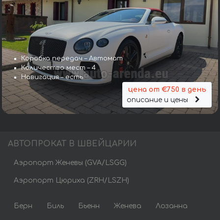
Коробка передач – Автомат
Количество мест – 4
Навигация – есть
цена от €750 в день
описание и цены
АВТОПРОКАТ В ШВЕЙЦАРИИ
Аэропорт Женевы (GVA/LSGG)
Аэропорт Цюриха (ZRH/LSZH)
Берн
Биль
Бьенн
Женева
Лозанна