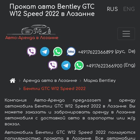
Прокат авто Bentley GTC
RUS
ENG
W12 Speed 2022 в Лозанне
Авто-Аренда в Лозанне
(рус,
De)
+4917622366899
(Eng)
+4917622366900
Аренда авто в Лозанне
Марка Bentley
Бентли GTC W12 Speed 2022
Компания Авто-Аренда предлагает в аренду
автомобиль Бентли GTC W12 Speed 2022 в Лозанне. Вы
можете заказать и забронировать аренду в Лозанне
автомобиля с доставкой авто в аэропорты или ж/д
вокзал.
Автомобиль Бентли GTC W12 Speed 2022 пользуются
популярностью проката в Лозанне. Все автомобили