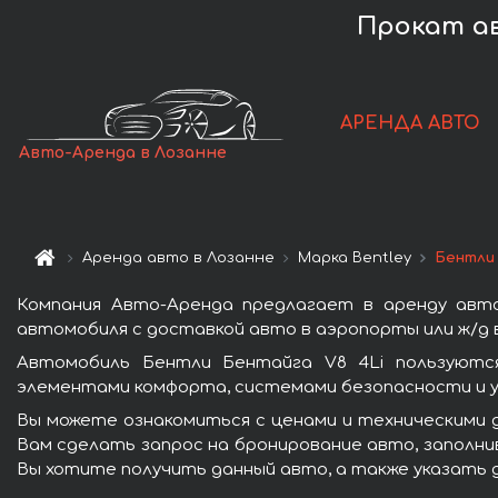
Прокат ав
АРЕНДА АВТО
Авто-Аренда в Лозанне
Аренда авто в Лозанне
Марка Bentley
Бентли 
Компания Авто-Аренда предлагает в аренду авто
автомобиля с доставкой авто в аэропорты или ж/д в
Автомобиль Бентли Бентайга V8 4Li пользуются
элементами комфорта, системами безопасности и у
Вы можете ознакомиться с ценами и техническими д
Вам сделать запрос на бронирование авто, заполнив
Вы хотите получить данный авто, а также указать 