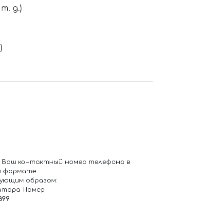
. д.)
)
 Ваш контактный номер телефона в
 формате.
ующим образом:
атора Номер
899