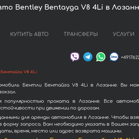
то Bentley Bentayga V8 4Li в Лозан
КУПИТЬ АВТО
ТРАНСФЕРЫ
УСЛУГИ
+491762
Бентайга V8 4Li
мобиль Бентли Бентайга V8 4Li в Лозанне. Вы мо
окзал.
 популярностью проката в Лозанне. Все автомоб
стойчивости при движении по дорогам.
анными для аренды автомобиля в Лозанне. Чтобы взя
 форму запроса. Вам необходимо указать в Вашем зап
даты, время, место или адрес возврата машины.