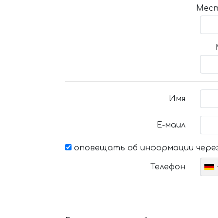
Мест
Имя
Е-маил
оповещать об информации через
Телефон