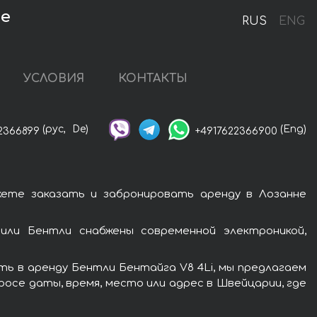
не
RUS
ENG
УСЛОВИЯ
КОНТАКТЫ
(рус,
De)
(Eng)
2366899
+4917622366900
жете заказать и забронировать аренду в Лозанне
или Бентли снабжены современной электроникой,
ть в аренду Бентли Бентайга V8 4Li, мы предлагаем
росе даты, время, место или адрес в Швейцарии, где