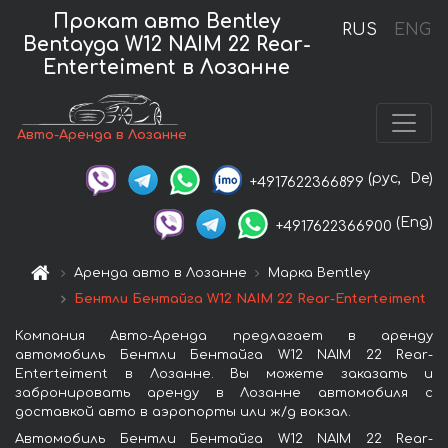
Прокат авто Bentley
RUS
ENG
Bentayga W12 NAIM 22 Rear-
Enterteiment в Лозанне
Авто-Аренда в Лозанне
(рус,
De)
+4917622366899
(Eng)
+4917622366900
Аренда авто в Лозанне
Марка Bentley
Бентли Бентайга W12 NAIM 22 Rear-Enterteiment
Компания Авто-Аренда предлагает в аренду
автомобиль Бентли Бентайга W12 NAIM 22 Rear-
Enterteiment в Лозанне. Вы можете заказать и
забронировать аренду в Лозанне автомобиля с
доставкой авто в аэропорты или ж/д вокзал.
Автомобиль Бентли Бентайга W12 NAIM 22 Rear-