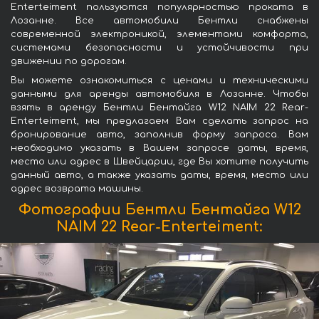
Enterteiment пользуются популярностью проката в
Лозанне. Все автомобили Бентли снабжены
современной электроникой, элементами комфорта,
системами безопасности и устойчивости при
движении по дорогам.
Вы можете ознакомиться с ценами и техническими
данными для аренды автомобиля в Лозанне. Чтобы
взять в аренду Бентли Бентайга W12 NAIM 22 Rear-
Enterteiment, мы предлагаем Вам сделать запрос на
бронирование авто, заполнив форму запроса. Вам
необходимо указать в Вашем запросе даты, время,
место или адрес в Швейцарии, где Вы хотите получить
данный авто, а также указать даты, время, место или
адрес возврата машины.
Фотографии Бентли Бентайга W12
NAIM 22 Rear-Enterteiment: