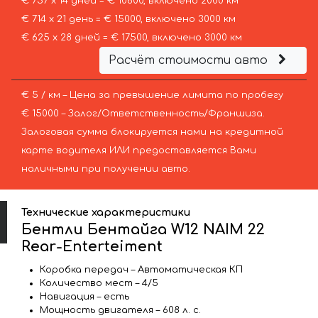
€ 757 х 14 дней = € 10600, включено 2000 км
€ 714 х 21 день = € 15000, включено 3000 км
€ 625 х 28 дней = € 17500, включено 3000 км
Расчёт стоимости авто
€ 5 / км – Цена за превышение лимита по пробегу
€ 15000 – Залог/Ответственность/Франшиза.
Залоговая сумма блокируется нами на кредитной
карте водителя ИЛИ предоставляется Вами
наличными при получении авто.
Технические характеристики
Бентли Бентайга W12 NAIM 22
Rear-Enterteiment
Коробка передач – Автоматическая КП
Количество мест – 4/5
Навигация – есть
Мощность двигателя – 608 л. с.