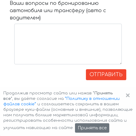
Ваши вопросы по бронированию
автомобиля или трансферу (авто с
водителем)
ОТПРАВИТЬ
×
Продолжив просмотр сайта или нажав
"Принять
все"
, вы даёте согласие на
”Политику в отношении
файлов cookie”
и соглашаетесь сохранить в вашем
браузере куки-файлы (основные и внешние), позволяющие
нам получать больше маркетинговой информации,
регистрировать особенности использования сайта и
Авторские права © 2026 Авто-Аренда
Cookie Policy
Принять все
улучшать навигацию на сайте.