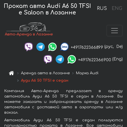
Прокат авто Audi A6 50 TFSI
RUS
ENG
e Saloon в Лозанне
Авто-Аренда в Лозанне
(рус,
De)
+4917622366899
(Eng)
+4917622366900
Аренда авто в Лозанне
Марка Audi
Ауди A6 50 TFSI e седан
Компания Авто-Аренда предлагает в аренду
автомобиль Ауди A6 50 TFSI e седан в Лозанне. Вы
можете заказать и забронировать аренду в Лозанне
автомобиля с доставкой авто в аэропорты или ж/д
вокзал.
Автомобиль Ауди A6 50 TFSI e седан пользуются
популярностью проката в Лозанне. Все автомобили