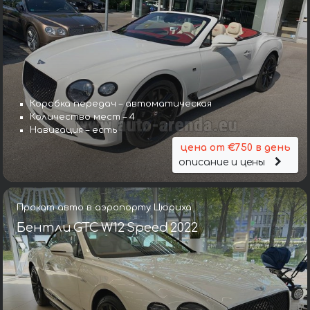
Коробка передач – автоматическая
Количество мест – 4
Навигация – есть
цена от €750 в день
описание и цены
Прокат авто в аэропорту Цюриха
Бентли GTC W12 Speed 2022