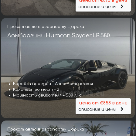
цена от €893 в день
описание и цены
Прокат авто в аэропорту Цюриха
Ламборгини Huracan Spyder LP 580
Коробка передач – Автоматическая
Количество мест – 2
Мощность двигателя – 580 л. с.
цена от €858 в день
описание и цены
Прокат авто в аэропорту Цюриха