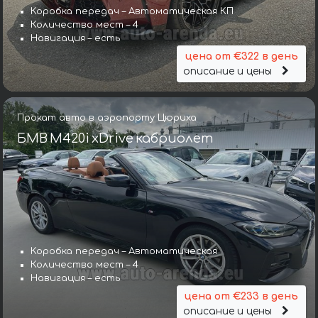
Коробка передач – Автоматическая КП
Количество мест – 4
Навигация – есть
цена от €322 в день
описание и цены
Прокат авто в аэропорту Цюриха
БМВ M420i xDrive кабриолет
Коробка передач – Автоматическая
Количество мест – 4
Навигация – есть
цена от €233 в день
описание и цены