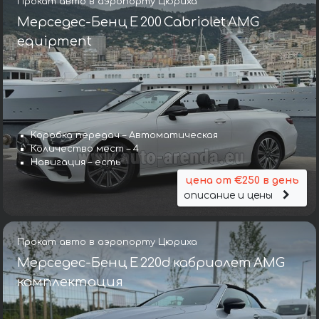
Прокат авто в аэропорту Цюриха
Мерседес-Бенц E 200 Cabriolet AMG
equipment
Коробка передач – Автоматическая
Количество мест – 4
Навигация – есть
цена от €250 в день
описание и цены
Прокат авто в аэропорту Цюриха
Мерседес-Бенц E 220d кабриолет AMG
комплектация