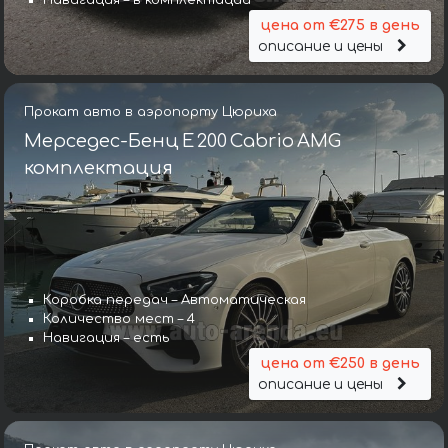
Навигация – в комплектации
цена от €275 в день
описание и цены
Прокат авто в аэропорту Цюриха
Мерседес-Бенц E 200 Cabrio AMG
комплектация
Коробка передач – Автоматическая
Количество мест – 4
Навигация – есть
цена от €250 в день
описание и цены