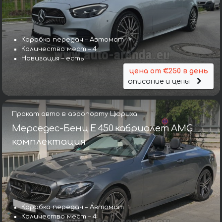
Коробка передач – Автомат
Количество мест – 4
Навигация – есть
цена от €250 в день
описание и цены
Прокат авто в аэропорту Цюриха
Мерседес-Бенц E 450 кабриолет AMG
комплектация
Коробка передач – Автомат
Количество мест – 4