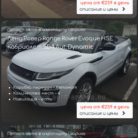
цена от €239 в день
описание и цены
Прокат авто в аэропорту Цюриха
Ленд Ровер Range Rover Evoque HSE
Кабриолет SD4 Aut. Dynamic
Коробка передач – Автомат
Количество мест – 4
Навигация – есть
цена от €239 в день
описание и цены
Прокат авто в аэропорту Цюриха