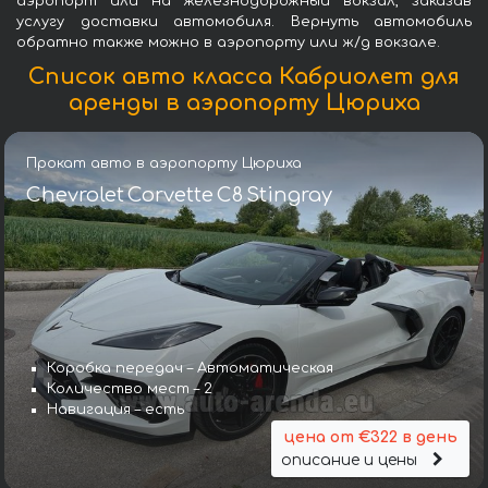
аэропорт или на железнодорожный вокзал, заказав
услугу доставки автомобиля. Вернуть автомобиль
обратно также можно в аэропорту или ж/д вокзале.
Список авто класса Кабриолет для
аренды в аэропорту Цюриха
Прокат авто в аэропорту Цюриха
Chevrolet Corvette C8 Stingray
Коробка передач – Автоматическая
Количество мест – 2
Навигация – есть
цена от €322 в день
описание и цены