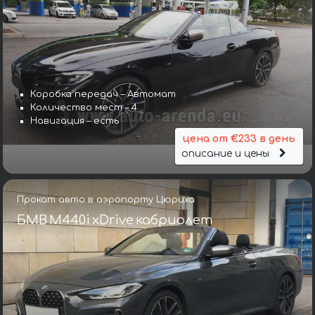
Коробка передач – Автомат
Количество мест – 4
Навигация – есть
цена от €233 в день
описание и цены
Прокат авто в аэропорту Цюриха
БМВ M440i xDrive кабриолет