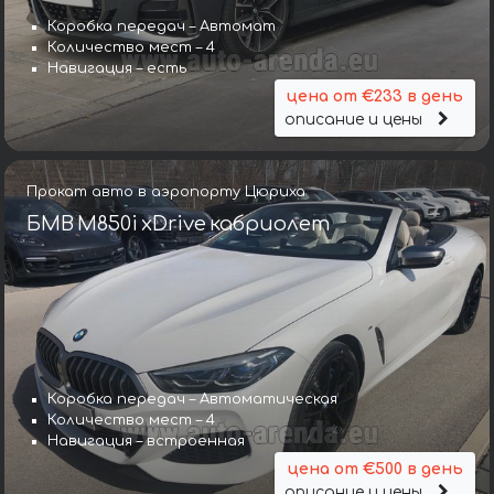
Коробка передач – Автомат
Количество мест – 4
Навигация – есть
цена от €233 в день
описание и цены
Прокат авто в аэропорту Цюриха
БМВ M850i xDrive кабриолет
Коробка передач – Автоматическая
Коробка передач – Автоматическая КП
Количество мест – 4
Количество мест – 2
Навигация – встроенная
Навигация – да
цена от €500 в день
цена от €322 в день
описание и цены