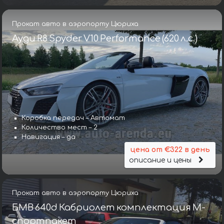
Прокат авто в аэропорту Цюриха
Ауди R8 Spyder V10 Performance (620 л.с.)
Коробка передач – Автомат
Количество мест – 2
Навигация – да
цена от €322 в день
описание и цены
Прокат авто в аэропорту Цюриха
БМВ 640d Кабриолет комплектация М-
спортпакет