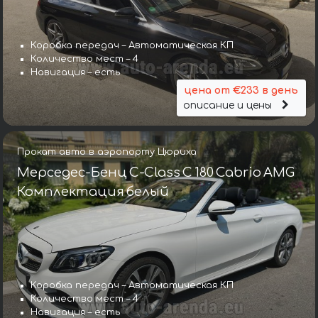
Коробка передач – Автоматическая КП
Количество мест – 4
Навигация – есть
цена от €233 в день
описание и цены
Прокат авто в аэропорту Цюриха
Мерседес-Бенц C-Class C 180 Cabrio AMG
Комплектация белый
Коробка передач – Автоматическая КП
Количество мест – 4
Навигация – есть