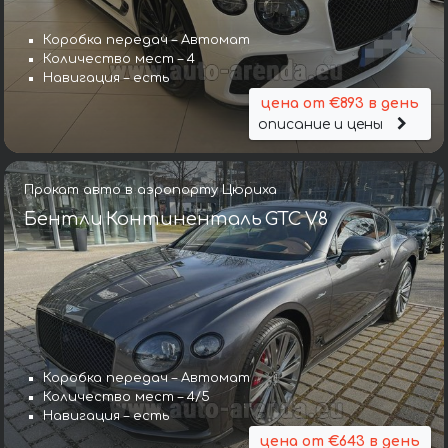
Коробка передач – Автомат
Количество мест – 4
Навигация – есть
цена от €893 в день
описание и цены
Прокат авто в аэропорту Цюриха
Бентли Континенталь GTC V8
Коробка передач – Автомат
Количество мест – 4/5
Навигация – есть
цена от €643 в день