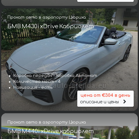
Прокат авто в аэропорту Цюриха
БМВ M430i xDrive Кабриолет
Коробка передач – Коробка Автомат
Количество мест – 4
Навигация – есть
цена от €304 в день
описание и цены
Прокат авто в аэропорту Цюриха
БМВ M440i xDrive кабриолет