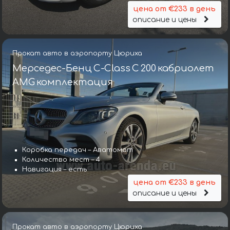
цена от €233 в день
описание и цены
Прокат авто в аэропорту Цюриха
Мерседес-Бенц C-Class C 200 кабриолет
AMG комплектация
Коробка передач – Аватомат
Количество мест – 4
Навигация – есть
цена от €233 в день
описание и цены
Прокат авто в аэропорту Цюриха