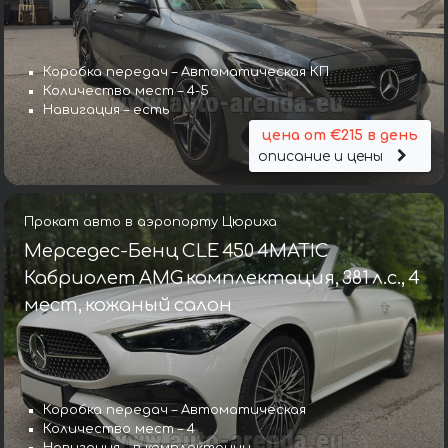
Коробка передач – Автоматическая КП
Количество мест – 4-5
Навигация – есть
цена от €215 в день
описание и цены
Прокат авто в аэропорту Цюриха
Мерседес-Бенц CLE 450 4MATIC
Кабриолет AMG комплектация, 381 л.с., 4
мест, кожаный салон
Коробка передач – Автоматическая
Количество мест – 4