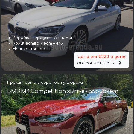
Коробка передач – Автомат
Количество мест – 4/5
Навигация – да
цена от €233 в день
описание и цены
Прокат авто в аэропорту Цюриха
БМВ M4 Competition xDrive кабриолет