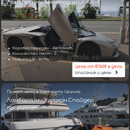
Ламборгини Авентадор LP 700-4
Коробка передач – Автомат
Количество мест – 2
Навигация – есть
цена от €1608 в день
описание и цены
Прокат авто в аэропорту Цюриха
Ламборгини Хуракан Спайдер
Кабриолет