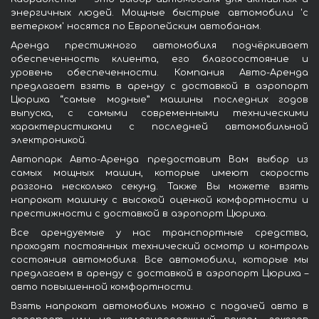
энергичных людей. Мощные быстрые автомобили 'с
ветерком' носятся по Европейским автобанам.
Аренда престижного автомобиля подчёркивает
обеспеченность клиента, его благосостояние и
уровень обеспеченности. Компания Авто-Аренда
предлагает взять в аренду с доставкой в аэропорт
Цюриха “самые модные” машины последних годов
выпуска, с самыми современными техническими
характеристиками с последней автомобильной
электроникой.
Автопарк Авто-Аренда предоставит Вам выбор из
самых мощных машин, которые имеют скорость
разгона несколько секунд. Также Вы можете взять
напрокат машину с высокой оценкой комфортности и
престижности с доставкой в аэропорт Цюриха.
Все арендуемые у нас транспортные средства,
проходят постоянных технический осмотр и контроль
состояния автомобиля. Все автомобили, которые мы
предлагаем в аренду с доставкой в аэропорт Цюриха –
авто повышенной комфортности.
Взять напрокат автомобиль можно с подачей авто в