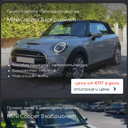
Прокат авто в аэропорту Цюриха
MINI Cooper S кабриолет
Коробка передач – Автоматическая
Количество мест – 4
Навигация – есть
цена от €197 в день
описание и цены
Прокат авто в аэропорту Цюриха
MINI Cooper S кабриолет