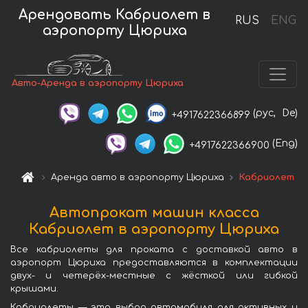
Арендовать Кабриолет в
RUS
ENG
аэропорту Цюриха
Авто-Аренда в аэропорту Цюриха
(рус,
De)
+4917622366899
(Eng)
+4917622366900
Аренда авто в аэропорту Цюриха
Кабриолет
Автопрокат машин класса
Кабриолет в аэропорту Цюриха
Все кабриолеты для проката с доставкой авто в
аэропорт Цюриха предоставляются в комплектации
двух- и четерёх-местные с жёсткой или гибкой
крышами.
Кабриолеты — это выбор автомобиля для активных и