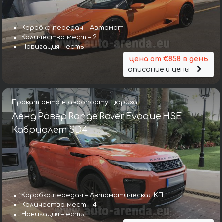
Коробка передач – Автомат
Количество мест – 2
Навигация – есть
цена от €858 в день
описание и цены
Прокат авто в аэропорту Цюриха
Ленд Ровер Range Rover Evoque HSE
Кабриолет SD4
Коробка передач – Автоматическая КП
Количество мест – 4
Навигация – есть