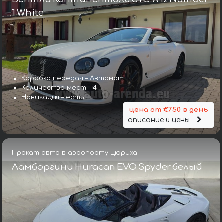
1 White
Коробка передач – Автомат
Количество мест – 4
Навигация – есть
цена от €750 в день
описание и цены
Прокат авто в аэропорту Цюриха
Ламборгини Huracan EVO Spyder белый