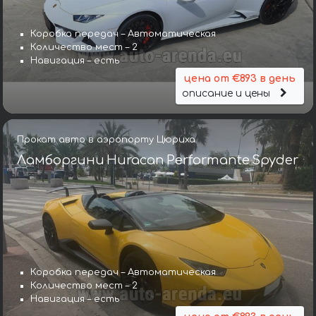
Коробка передач – Автоматическая
Количество мест – 2
Навигация – есть
цена от €893 в день
описание и цены
Прокат авто в аэропорту Цюриха
Ламборгини Huracan Performante Spyder
Коробка передач – Автоматическая
Количество мест – 2
Навигация – есть