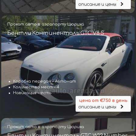
описание и цены
Прокат авто в аэропорту Цюриха
Бентли Континенталь GTC V8 S
Коробка передач – Автомат
Количество мест – 4
Навигация – есть
цена от €750 в день
описание и цены
Прокат авто в аэропорту Цюриха
Бентли Континенталь GTC W12 Number