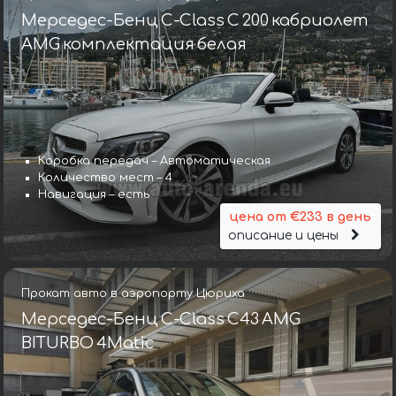
Мерседес-Бенц C-Class C 200 кабриолет
AMG комплектация белая
Коробка передач – Автоматическая
Количество мест – 4
Навигация – есть
цена от €233 в день
описание и цены
Прокат авто в аэропорту Цюриха
Мерседес-Бенц C-Class C43 AMG
BITURBO 4Matic