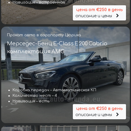
Навигация – встроенная
цена от €250 в день
описание и цены
Прокат авто в аэропорту Цюриха
Мерседес-Бенц E-Class E 200 Cabrio
комплектация AMG
Коробка передач – Автоматическая КП
Количество мест – 4
Навигация – есть
цена от €250 в день
описание и цены