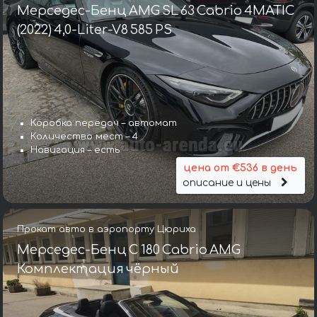
Мерседес-Бенц AMG SL 63 Cabrio 4MATIC
(2022) 4,0-Liter-V8 585 PS
Коробка передач – автомат
Количество мест – 4
Навигация – есть
цена от €536 в день
описание и цены
Прокат авто в аэропорту Цюриха
Мерседес-Бенц C 180 Cabrio AMG
Комплектация чёрный