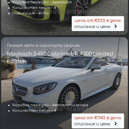
Коробка передач – Автомат
Количество мест – 4
Навигация – есть
цена от €233 в день
описание и цены
Прокат авто в аэропорту Цюриха
Maybach S 650 Cabriolet, 1 of 300 Limited
Edition
Коробка передач – Автоматическая
Количество мест – 4
цена от €1143 в день
описание и цены