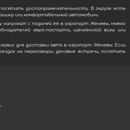
посетить достопримечательности. В округе есть
машину или комфортабельный автомобиль.
у напрокат с подачей её в аэропорт Женевы, можно
бладателей евро-паспорта, шенгенской визы или
-сервис для доставки авто в аэропорт Женевы. Если
ездок на переговоры, деловые встречи, посетить
х