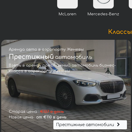
McLaren
Mercedes-Benz
Классы
Аренда авто в аэропорту Женевы:
Престижный
автомобиль
Взять в аренду престижный автомобиль бизнес-
класса в аэропорту Женевы
Старая цена :
€127 в день
Новая цена :
от €110 в день
Престижные автомобили