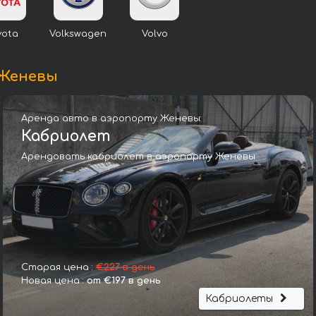
yota
Volkswagen
Volvo
 Женевы
Аренда авто в аэропорту Женевы:
Кабриолет
Арендовать кабриолет в аэропорту Женевы
БМВ 630d Gran Turismo xDrive Sport Line М
Старая цена :
€227 в день
Новая цена :
от €197 в день
Кабриолеты