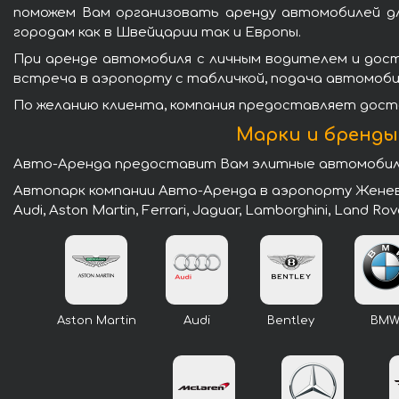
поможем Вам организовать аренду автомобилей дл
городам как в Швейцарии так и Европы.
При аренде автомобиля с личным водителем и дост
встреча в аэропорту с табличкой, подача автомобиля
По желанию клиента, компания предоставляет доста
Марки и бренды
Авто-Аренда предоставит Вам элитные автомобили
Автопарк компании Авто-Аренда в аэропорту Женевы
Audi, Aston Martin, Ferrari, Jaguar, Lamborghini, Land Rov
Aston Martin
Audi
Bentley
BM