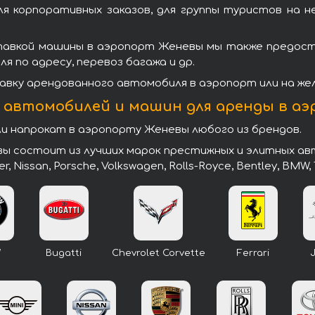
я корпоративных заказов, для группы туристов на н
авкой машины в аэропорт Женевы мы также предоста
 по адресу, перевоз багажа и др.
вку арендованного автомобиля в аэропорт или на же
 автомобилей и машин для аренды в а
 напрокат в аэропорту Женевы любого из брендов.
 состоит из лучших марок престижных и элитных авто
er, Nissan, Porsche, Volkswagen, Rolls-Royce, Bentley, BMW, 
W
Bugatti
Chevrolet Corvette
Ferrari