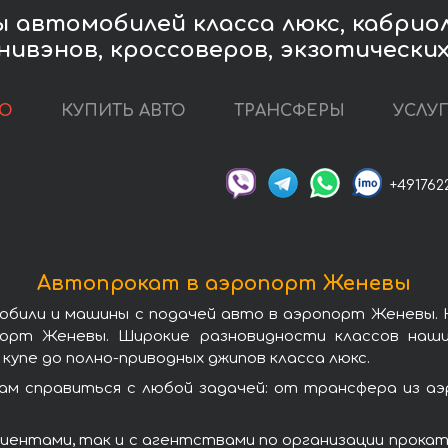
 автомобилей класса люкс, кабрио
нивэнов, кроссоверов, экзотически
ТО
КУПИТЬ АВТО
ТРАНСФЕРЫ
УСЛУ
+491762
Автопрокат в аэропорт Женевы
обили и машины с подачей авто в аэропорт Женевы.
порт Женевы. Широкие разновидности классов на
упе до полно-приводных джипов класса люкс.
м справиться с любой задачей: от трансфера из а
иентами, так и с агентствами по организации прокат