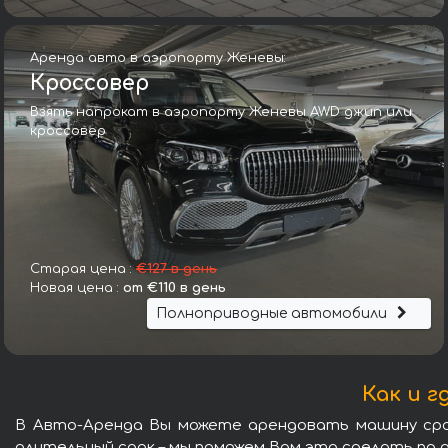
Аренда авто в аэропорту Женевы:
Кроссовер
Взять напрокат в аэропорту Женевы AWD джип или
кроссовер
Старая цена :
€127 в день
Новая цена :
от €110 в день
Полноприводные автомобили
Как и 
В Авто-Аренда Вы можете арендовать машину срок
длительный срок – мы поможем Вам это сделать по 