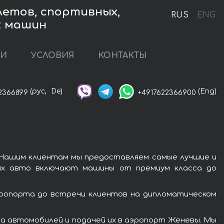
летов, спортивных,
RUS
ENG
х машин
ГИ
УСЛОВИЯ
КОНТАКТЫ
(рус,
De)
(Eng)
2366899
+4917622366900
 Нашим клиентам мы предоставляем самые лучшие и
ших авто включают машины от премиум класса до
эропорта до встречи клиентов на дипломатическом
а автомобилей и подачей их в аэропорт Женевы. Мы