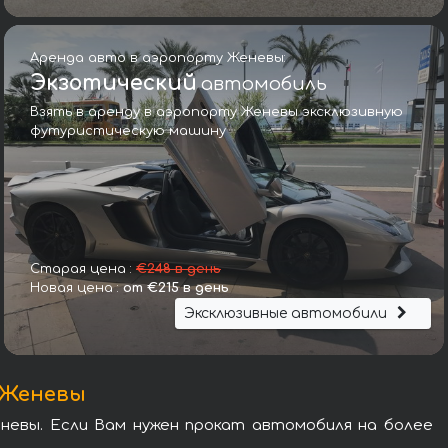
Аренда авто в аэропорту Женевы:
Экзотический
автомобиль
Взять в аренду в аэропорту Женевы эксклюзивную
футуристическую машину
Тойота Proace Verso Long (9 мест)
Старая цена :
€248 в день
Новая цена :
от €215 в день
Эксклюзивные автомобили
 Женевы
невы. Если Вам нужен прокат автомобиля на более