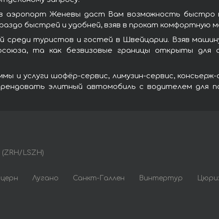
 в аэропорт Женевы даст Вам возможность быстро 
аздо быстрей и удобней, взяв в прокат комфортную 
й среди туристов и гостей в Швейцарии. Взяв машин
оюза, та как безвизовые границы открыты для о
ы и услуги шофёр-сервис, лимузин-сервис, консьерж
рендовать элитный автомобиль с водителем для по
(ZRH/LSZH)
церн
Лугано
Санкт-Галлен
Винтертур
Цюри