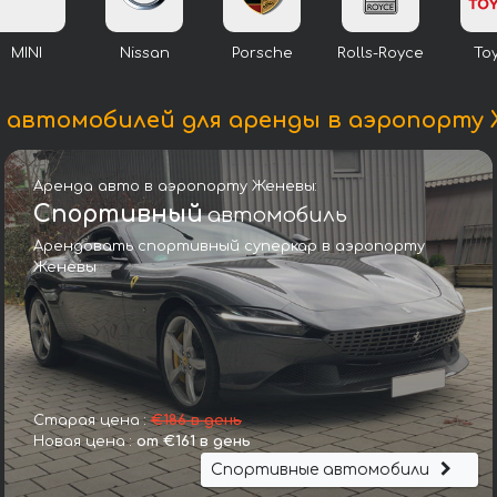
MINI
Nissan
Porsche
Rolls-Royce
To
 автомобилей для аренды в аэропорту
Аренда авто в аэропорту Женевы:
Спортивный
автомобиль
Арендовать спортивный суперкар в аэропорту
Женевы
Ниссан Qashqai Hybrid 1.3 DIG-T MHEV Xtronic Tekna
Старая цена :
€186 в день
Новая цена :
от €161 в день
Спортивные автомобили