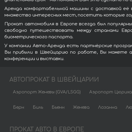
Аренда комфортабельной машины с доставкой её
множество интересных мест, посетить которые гор
Прокат автомобиля в Европе всегда был популярны
свободно путешествовать между странами Еврос
биометрического паспорта.
У компании Авто-Аренда есть партнёрские программ
Вы прибыли в Швейцарию по работе, Вы можете а
конференции и выставки.
АВТОПРОКАТ В ШВЕЙЦАРИИ
Аэропорт Женевы (GVA/LSGG)
Аэропорт Цюриха 
Берн
Биль
Бьенн
Женева
Лозанна
Лю
ПРОКАТ АВТО В ЕВРОПЕ