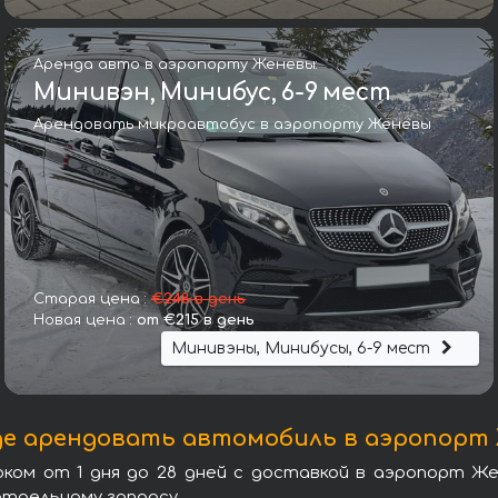
Аренда авто в аэропорту Женевы:
Минивэн, Минибус, 6-9 мест
Арендовать микроавтобус в аэропорту Женевы
Ламборгини Urus чёрный
Старая цена :
€248 в день
Новая цена :
от €215 в день
Минивэны, Минибусы, 6-9 мест
где арендовать автомобиль в аэропорт
ом от 1 дня до 28 дней с доставкой в аэропорт Же
отдельному запросу.