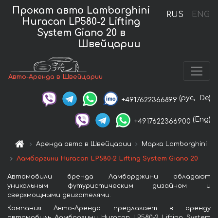
Прокат авто Lamborghini
RUS
ENG
Huracan LP580-2 Lifting
System Giano 20 в
Швейцарии
Авто-Аренда в Швейцарии
(рус,
De)
+4917622366899
(Eng)
+4917622366900
Аренда авто в Швейцарии
Марка Lamborghini
Ламборгини Huracan LP580-2 Lifting System Giano 20
Автомобили бренда Ламборджини обладают
уникальным футуристическим дизайном и
сверхмощными двигателями.
Компания Авто-Аренда предлагает в аренду
автомобиль Ламборгини Huracan LP580-2 Lifting System