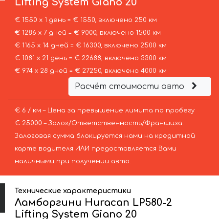
Lifting System Giano 20
€ 1550 х 1 день = € 1550, включено 250 км
€ 1286 х 7 дней = € 9000, включено 1500 км
€ 1165 х 14 дней = € 16300, включено 2500 км
€ 1081 х 21 день = € 22688, включено 3300 км
€ 974 х 28 дней = € 27250, включено 4000 км
Расчёт стоимости авто
€ 6 / км – Цена за превышение лимита по пробегу
€ 25000 – Залог/Ответственность/Франшиза.
Залоговая сумма блокируется нами на кредитной
карте водителя ИЛИ предоставляется Вами
наличными при получении авто.
Технические характеристики
Ламборгини Huracan LP580-2
Lifting System Giano 20