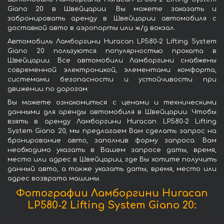
Giano 20 в Швейцарии. Вы можете заказать и
забронировать аренду в Швейцарии автомобиля с
доставкой авто в аэропорты или ж/д вокзал.
Автомобиль Ламборгини Huracan LP580-2 Lifting System
Giano 20 пользуются популярностью проката в
Швейцарии. Все автомобили Ламборгини снабжены
современной электроникой, элементами комфорта,
системами безопасности и устойчивости при
движении по дорогам.
Вы можете ознакомиться с ценами и техническими
данными для аренды автомобиля в Швейцарии. Чтобы
взять в аренду Ламборгини Huracan LP580-2 Lifting
System Giano 20, мы предлагаем Вам сделать запрос на
бронирование авто, заполнив форму запроса. Вам
необходимо указать в Вашем запросе даты, время,
место или адрес в Швейцарии, где Вы хотите получить
данный авто, а также указать даты, время, место или
адрес возврата машины.
Фотографии Ламборгини Huracan
LP580-2 Lifting System Giano 20: