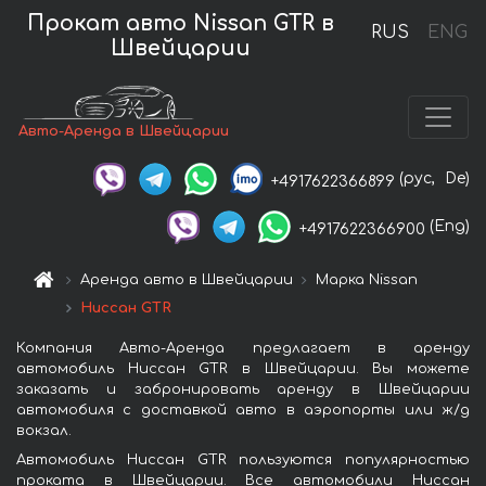
Прокат авто Nissan GTR в
RUS
ENG
Швейцарии
Авто-Аренда в Швейцарии
(рус,
De)
+4917622366899
(Eng)
+4917622366900
Аренда авто в Швейцарии
Марка Nissan
Ниссан GTR
Компания Авто-Аренда предлагает в аренду
автомобиль Ниссан GTR в Швейцарии. Вы можете
заказать и забронировать аренду в Швейцарии
автомобиля с доставкой авто в аэропорты или ж/д
вокзал.
Автомобиль Ниссан GTR пользуются популярностью
проката в Швейцарии. Все автомобили Ниссан