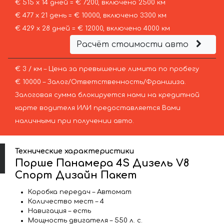
€ 515 х 14 дней = € 7200, включено 2500 км
€ 477 х 21 день = € 10000, включено 3300 км
€ 429 х 28 дней = € 12000, включено 4000 км
Расчёт стоимости авто
€ 3 / км – Цена за превышение лимита по пробегу
€ 10000 – Залог/Ответственность/Франшиза.
Залоговая сумма блокируется нами на кредитной
карте водителя ИЛИ предоставляется Вами
наличными при получении авто.
Технические характеристики
Порше Панамера 4S Дизель V8
Спорт Дизайн Пакет
Коробка передач – Автомат
Количество мест – 4
Навигация – есть
Мощность двигателя – 550 л. с.