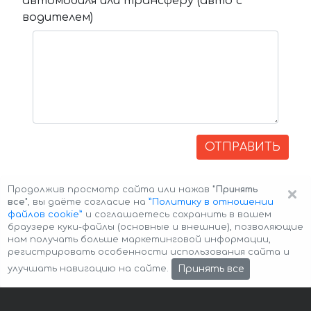
автомобиля или трансферу (авто с
водителем)
ОТПРАВИТЬ
×
Продолжив просмотр сайта или нажав
"Принять
все"
, вы даёте согласие на
”Политику в отношении
файлов cookie”
и соглашаетесь сохранить в вашем
браузере куки-файлы (основные и внешние), позволяющие
нам получать больше маркетинговой информации,
регистрировать особенности использования сайта и
Авторские права © 2026 Авто-Аренда
Cookie Policy
Принять все
улучшать навигацию на сайте.
Политика конфиденциальности