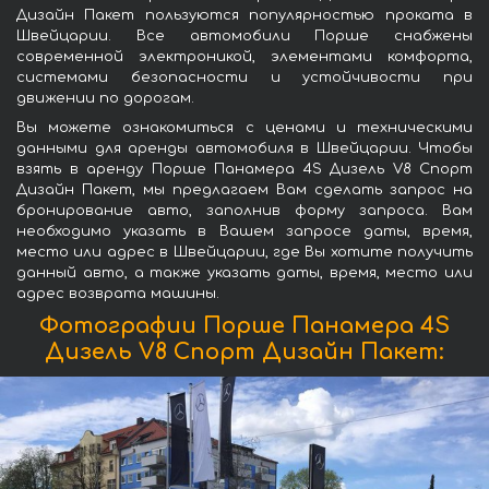
Дизайн Пакет пользуются популярностью проката в
Швейцарии. Все автомобили Порше снабжены
современной электроникой, элементами комфорта,
системами безопасности и устойчивости при
движении по дорогам.
Вы можете ознакомиться с ценами и техническими
данными для аренды автомобиля в Швейцарии. Чтобы
взять в аренду Порше Панамера 4S Дизель V8 Спорт
Дизайн Пакет, мы предлагаем Вам сделать запрос на
бронирование авто, заполнив форму запроса. Вам
необходимо указать в Вашем запросе даты, время,
место или адрес в Швейцарии, где Вы хотите получить
данный авто, а также указать даты, время, место или
адрес возврата машины.
Фотографии Порше Панамера 4S
Дизель V8 Спорт Дизайн Пакет: