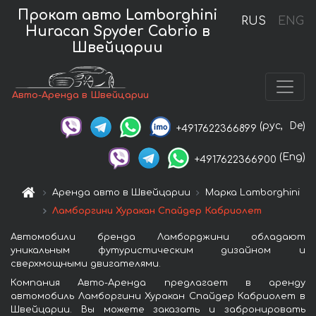
Прокат авто Lamborghini
RUS
ENG
Huracan Spyder Cabrio в
Швейцарии
Авто-Аренда в Швейцарии
(рус,
De)
+4917622366899
(Eng)
+4917622366900
Аренда авто в Швейцарии
Марка Lamborghini
Ламборгини Хуракан Спайдер Кабриолет
Автомобили бренда Ламборджини обладают
уникальным футуристическим дизайном и
сверхмощными двигателями.
Компания Авто-Аренда предлагает в аренду
автомобиль Ламборгини Хуракан Спайдер Кабриолет в
Швейцарии. Вы можете заказать и забронировать