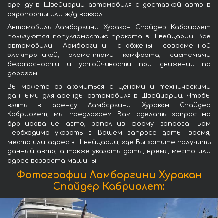
аренду в Швейцарии автомобиля с доставкой авто в
аэропорты или ж/д вокзал.
Автомобиль Ламборгини Хуракан Спайдер Кабриолет
пользуются популярностью проката в Швейцарии. Все
автомобили Ламборгини снабжены современной
электроникой, элементами комфорта, системами
безопасности и устойчивости при движении по
дорогам.
Вы можете ознакомиться с ценами и техническими
данными для аренды автомобиля в Швейцарии. Чтобы
взять в аренду Ламборгини Хуракан Спайдер
Кабриолет, мы предлагаем Вам сделать запрос на
бронирование авто, заполнив форму запроса. Вам
необходимо указать в Вашем запросе даты, время,
место или адрес в Швейцарии, где Вы хотите получить
данный авто, а также указать даты, время, место или
адрес возврата машины.
Фотографии Ламборгини Хуракан
Спайдер Кабриолет: