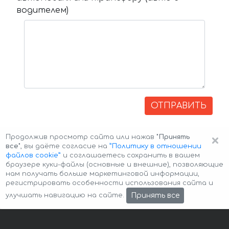
водителем)
ОТПРАВИТЬ
×
Продолжив просмотр сайта или нажав
"Принять
все"
, вы даёте согласие на
”Политику в отношении
файлов cookie”
и соглашаетесь сохранить в вашем
браузере куки-файлы (основные и внешние), позволяющие
нам получать больше маркетинговой информации,
регистрировать особенности использования сайта и
Авторские права © 2026 Авто-Аренда
Cookie Policy
Принять все
улучшать навигацию на сайте.
Политика конфиденциальности