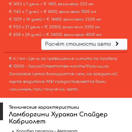
€ 1450 х 1 день = € 1450, включено 250 км
€ 1143 х 7 дней = € 8000, включено 1500 км
€ 1029 х 14 дней = € 14400, включено 2500 км
€ 953 х 21 день = € 20000, включено 3300 км
€ 858 х 28 дней = € 24000, включено 4000 км
Расчёт стоимости авто
€ 6 / км – Цена за превышение лимита по пробегу
€ 10000 – Залог/Ответственность/Франшиза.
Залоговая сумма блокируется нами на кредитной
карте водителя ИЛИ предоставляется Вами
наличными при получении авто.
Технические характеристики
Ламборгини Хуракан Спайдер
Кабриолет
Коробка передач – Автомат