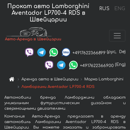
Прокат авто Lamborghini
RUS
ENG
Aventador LP700-4 RDS в
Швейцарии
Авто-Аренда в Швейцарии
(рус,
De)
+4917622366899
(Eng)
+4917622366900
Аренда авто в Швейцарии
Марка Lamborghini
Ламборгини Aventador LP700-4 RDS
Автомобили бренда Ламборджини обладают
уникальным футуристическим дизайном и
сверхмощными двигателями.
Компания Авто-Аренда предлагает в аренду
автомобиль Ламборгини Aventador LP700-4 RDS в
Швейцарии. Вы можете заказать и забронировать