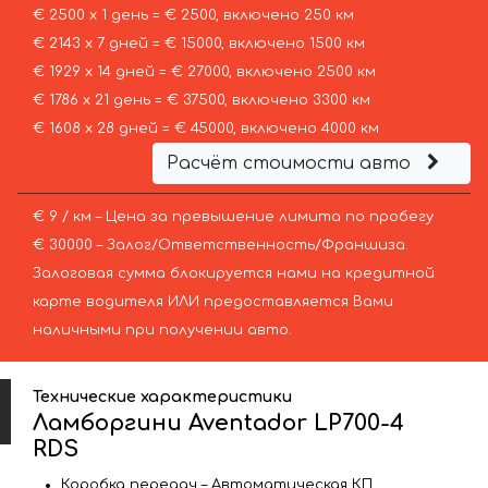
€ 2500 х 1 день = € 2500, включено 250 км
€ 2143 х 7 дней = € 15000, включено 1500 км
€ 1929 х 14 дней = € 27000, включено 2500 км
€ 1786 х 21 день = € 37500, включено 3300 км
€ 1608 х 28 дней = € 45000, включено 4000 км
Расчёт стоимости авто
€ 9 / км – Цена за превышение лимита по пробегу
€ 30000 – Залог/Ответственность/Франшиза.
Залоговая сумма блокируется нами на кредитной
карте водителя ИЛИ предоставляется Вами
наличными при получении авто.
Технические характеристики
Ламборгини Aventador LP700-4
RDS
Коробка передач – Автоматическая КП