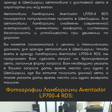
аренду в Швейцарии автомобиля с доставкой авто в
аэропорты или ж/д вокзал.
Автомобиль Ламборгини Aventador LP700-4 RDS
пользуются популярностью проката в Швейцарии. Все
автомобили Ламборгини снабжены современной
электроникой, элементами комфорта, системами
безопасности и устойчивости при движении по
дорогам.
Вы можете ознакомиться с ценами и техническими
данными для аренды автомобиля в Швейцарии. Чтобы
взять в аренду Ламборгини Aventador LP700-4 RDS, мы
предлагаем Вам сделать запрос на бронирование
авто, заполнив форму запроса. Вам необходимо указать
в Вашем запросе даты, время, место или адрес в
Швейцарии, где Вы хотите получить данный авто, а
также указать даты, время, место или адрес возврата
машины.
Фотографии Ламборгини Aventador
LP700-4 RDS: