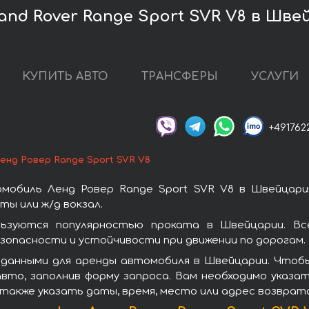
nd Rover Range Sport SVR V8 в Шве
КУПИТЬ АВТО
ТРАНСФЕРЫ
УСЛУГИ
+491762
енд Ровер Range Sport SVR V8
мобиль Ленд Ровер Range Sport SVR V8 в Швейцари
ы или ж/д вокзал.
льзуются популярностью проката в Швейцарии. Вс
зопасности и устойчивости при движении по дорогам.
данными для аренды автомобиля в Швейцарии. Чтобы 
вто, заполнив форму запроса. Вам необходимо указат
 также указать даты, время, место или адрес возврат