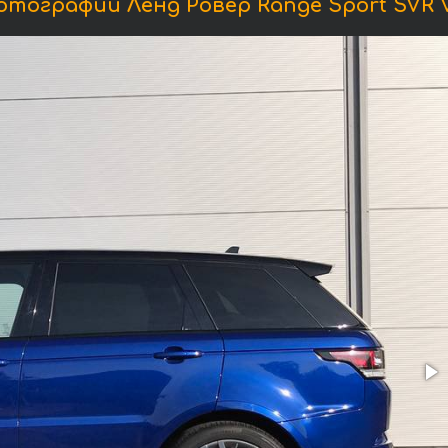
отографии Ленд Ровер Range Sport SVR V