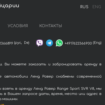
йцарии
RUS
ENG
УСЛОВИЯ
КОНТАКТЫ
(рус,
De)
(Eng)
2366899
+4917622366900
и. Вы можете заказать и забронировать аренду в
е автомобили Ленд Ровер снабжены современной
взять в аренду Ленд Ровер Range Sport SVR V8, мы
ь в Вашем запросе даты, время, место или адрес в
а машины.