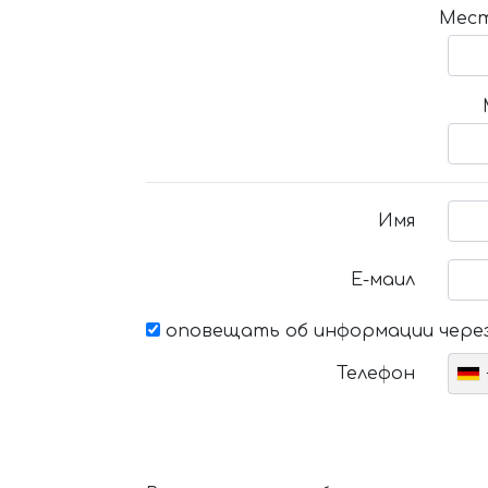
Мест
Имя
Е-маил
оповещать об информации через
Телефон