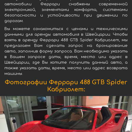
автомобили Феррари снабжены современной
электроникой, элементами комфорта, системами
безопасности и устойчивости при движении по
дорогам.
Вы можете ознакомиться с ценами и техническими
данными для аренды автомобиля в Швейцарии. Чтобы
взять в аренду Феррари 488 GTB Spider Кабриолет, мы
предлагаем Вам сделать запрос на бронирование
авто, заполнив форму запроса. Вам необходимо указать
в Вашем запросе даты, время, место или адрес в
Швейцарии, где Вы хотите получить данный авто, а
также указать даты, время, место или адрес возврата
машины.
Фотографии Феррари 488 GTB Spider
Кабриолет: