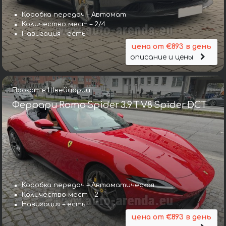
Коробка передач – Автомат
Количество мест – 2/4
Навигация – есть
цена от €893 в день
описание и цены
Прокат в Швейцарии
Феррари Roma Spider 3.9 T V8 Spider DCT
Коробка передач – Автоматическая
Количество мест – 2
Навигация – есть
цена от €893 в день