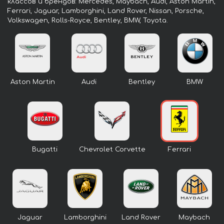
классов и брендов: Mercedes, Maybach, Audi, Aston Martin,
Ferrari, Jaguar, Lamborghini, Land Rover, Nissan, Porsche,
Volkswagen, Rolls-Royce, Bentley, BMW, Toyota.
Aston Martin
Audi
Bentley
BMW
Bugatti
Chevrolet Corvette
Ferrari
Jaguar
Lamborghini
Land Rover
Maybach