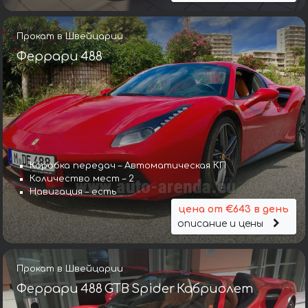
Прокат в Швейцарии
Феррари 488
Коробка передач – Автоматическая КП
Количество мест – 2
Навигация – есть
цена от €643 в день
описание и цены
Прокат в Швейцарии
Феррари 488 GTB Spider Кабриолет