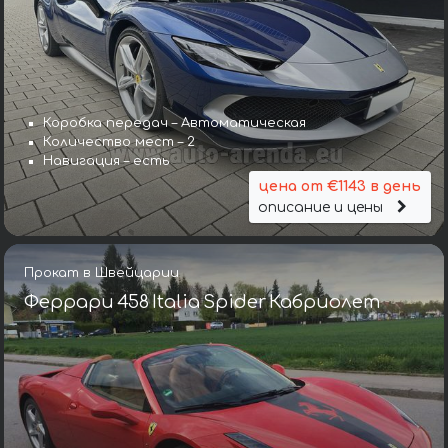
Коробка передач – Автоматическая
Количество мест – 2
Навигация – есть
цена от €1143 в день
описание и цены
Прокат в Швейцарии
Феррари 458 Italia Spider Кабриолет