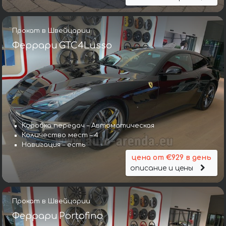
Прокат в Швейцарии
Феррари GTC4Lusso
Коробка передач – Автоматическая
Количество мест – 4
Навигация – есть
цена от €929 в день
описание и цены
Прокат в Швейцарии
Феррари Portofino