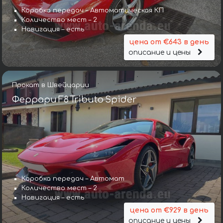
Коробка передач – Автоматическая КП
Количество мест – 2
Навигация – есть
цена от €643 в день
описание и цены
Прокат в Швейцарии
Феррари F8 Tributo Spider
Коробка передач – Автомат
Количество мест – 2
Навигация – есть
цена от €929 в день
описание и цены