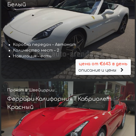
Белый
Коробка передач – Автомат
Количество мест – 2
Навигация – есть
цена от €643 в день
описание и цены
Прокат в Швейцарии
Феррари Калифорния Т Кабриолет
Красный