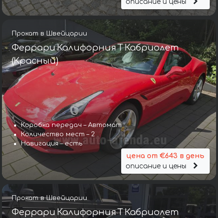
описание и цены
Прокат в Швейцарии
Феррари Калифорния Т Кабриолет
(Красный)
Коробка передач – Автомат
Количество мест – 2
Навигация – есть
цена от €643 в день
описание и цены
Прокат в Швейцарии
Феррари Калифорния Т Кабриолет