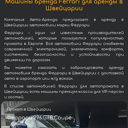
Машины бренда Ferrari для аренды в
Швейцарии
Компания Авто-Аренда предлагает в аренду в
Швейцарии автомобили марки Феррари.
Феррари – один из известных производителей
автомобилей, которые пользуются популярностью
проката в Европе. Все автомобили Феррари снабжены
современной электроникой, элементами комфорта,
системами безопасности и устойчивости при
движении по дорогам.
Вы можете заказать и забронировать аренду
автомобиля бренда Феррари в Швейцарии с доставкой
авто в аэропорт или ж/д вокзал.
В списке автомобилей Феррари для автопроката в
Швейцарии есть машины премиум-класса для VIP-персон
и гостей.
Прокат в Швейцарии
Феррари 296 GTB Coupe