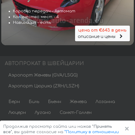
Коробка передач – Автомат
Количество мест – 4
Навигация – есть
цена от €643 в день
описание и цены
АВТОПРОКАТ В ШВЕЙЦАРИИ
Аэропорт Женевы (GVA/LSGG)
Аэропорт Цюриха (ZRH/LSZH)
Берн
Биль
Бьенн
Женева
Лозанна
Люцерн
Лугано
Санкт-Галлен
Винтертур
Цюрих
×
Продолжив просмотр сайта или нажав
"Принять
все"
, вы даёте согласие на
”Политику в отношении