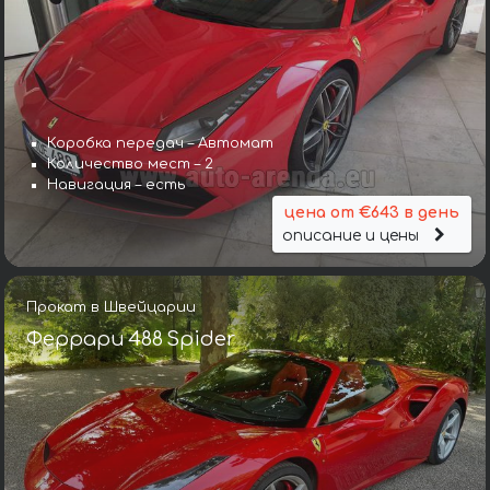
Коробка передач – Автомат
Количество мест – 2
Навигация – есть
цена от €643 в день
описание и цены
Прокат в Швейцарии
Феррари 488 Spider