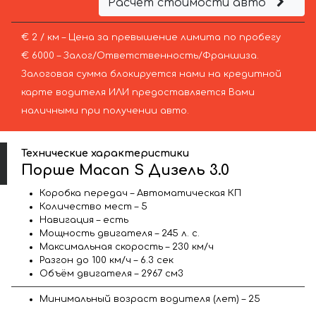
Расчёт стоимости авто
€ 2 / км – Цена за превышение лимита по пробегу
€ 6000 – Залог/Ответственность/Франшиза.
Залоговая сумма блокируется нами на кредитной
карте водителя ИЛИ предоставляется Вами
наличными при получении авто.
Технические характеристики
Порше Macan S Дизель 3.0
Коробка передач – Автоматическая КП
Количество мест – 5
Навигация – есть
Мощность двигателя – 245 л. с.
Максимальная скорость – 230 км/ч
Разгон до 100 км/ч – 6.3 сек
Объём двигателя – 2967 см3
Минимальный возраст водителя (лет) – 25