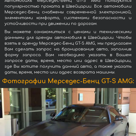
Автомобиль Мерседес-Бенц GT-S AMG пользуются
популярностью проката в Швейцарии. Все автомобили
Мерседес-Бенц снабжены современной электроникой,
элементами комфорта, системами безопасности и
устойчивости при движении по дорогам.
Вы можете ознакомиться с ценами и техническими
данными для аренды автомобиля в Швейцарии. Чтобы
взять в аренду Мерседес-Бенц GT-S AMG, мы предлагаем
Вам сделать запрос на бронирование авто, заполнив
форму запроса. Вам необходимо указать в Вашем
запросе даты, время, место или адрес в Швейцарии,
где Вы хотите получить данный авто, а также указать
даты, время, место или адрес возврата машины.
Фотографии Мерседес-Бенц GT-S AMG: