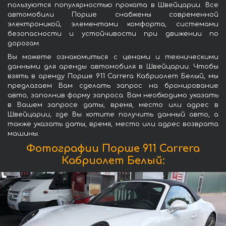
пользуются популярностью проката в Швейцарии. Все
автомобили Порше снабжены современной
электроникой, элементами комфорта, системами
безопасности и устойчивости при движении по
дорогам.
Вы можете ознакомиться с ценами и техническими
данными для аренды автомобиля в Швейцарии. Чтобы
взять в аренду Порше 911 Carrera Кабриолет Белый, мы
предлагаем Вам сделать запрос на бронирование
авто, заполнив форму запроса. Вам необходимо указать
в Вашем запросе даты, время, место или адрес в
Швейцарии, где Вы хотите получить данный авто, а
также указать даты, время, место или адрес возврата
машины.
Фотографии Порше 911 Carrera
Кабриолет Белый: