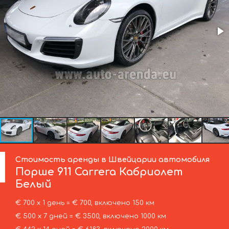
Стоимость аренды в Швейцарии автомобиля
Порше
911 Carrera Кабриолет
Белый
€ 700 х 1 день = € 700, включено 150 км
€ 500 х 7 дней = € 3500, включено 1000 км