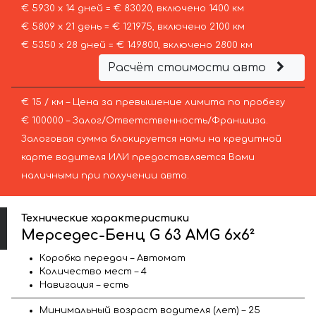
€ 5930 х 14 дней = € 83020, включено 1400 км
€ 5809 х 21 день = € 121975, включено 2100 км
€ 5350 х 28 дней = € 149800, включено 2800 км
Расчёт стоимости авто
€ 15 / км – Цена за превышение лимита по пробегу
€ 100000 – Залог/Ответственность/Франшиза.
Залоговая сумма блокируется нами на кредитной
карте водителя ИЛИ предоставляется Вами
наличными при получении авто.
Технические характеристики
Мерседес-Бенц G 63 AMG 6x6²
Коробка передач – Автомат
Количество мест – 4
Навигация – есть
Минимальный возраст водителя (лет) – 25