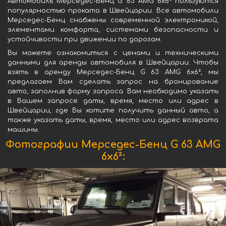
Автомобиль Мерседес-Бенц G 63 AMG 6x6² пользуются
популярностью проката в Швейцарии. Все автомобили
Мерседес-Бенц снабжены современной электроникой,
элементами комфорта, системами безопасности и
устойчивости при движении по дорогам.
Вы можете ознакомиться с ценами и техническими
данными для аренды автомобиля в Швейцарии. Чтобы
взять в аренду Мерседес-Бенц G 63 AMG 6x6², мы
предлагаем Вам сделать запрос на бронирование
авто, заполнив форму запроса. Вам необходимо указать
в Вашем запросе даты, время, место или адрес в
Швейцарии, где Вы хотите получить данный авто, а
также указать даты, время, место или адрес возврата
машины.
Фотографии Мерседес-Бенц G 63 AMG
6x6²: