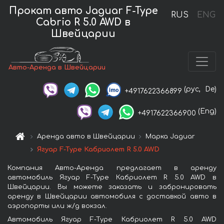
Прокат авто Jaguar F-Type
RUS
ENG
Cabrio R 5.0 AWD в
Швейцарии
Авто-Аренда в Швейцарии
(рус,
De)
+4917622366899
(Eng)
+4917622366900
Аренда авто в Швейцарии
Марка Jaguar
Ягуар F-Type Кабриолет R 5.0 AWD
Компания Авто-Аренда предлагает в аренду
автомобиль Ягуар F-Type Кабриолет R 5.0 AWD в
Швейцарии. Вы можете заказать и забронировать
аренду в Швейцарии автомобиля с доставкой авто в
аэропорты или ж/д вокзал.
Автомобиль Ягуар F-Type Кабриолет R 5.0 AWD