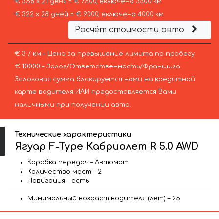
€ 358 х 21 день = € 7500, включено 3300 км
€ 322 х 28 дней = € 9000, включено 4000 км
Расчёт стоимости авто
€ 3 / км – Цена за превышение лимита по пробегу
€ 10000 – Залог/Ответственность/Франшиза.
Залоговая сумма блокируется нами на кредитной
карте водителя ИЛИ предоставляется Вами
наличными при получении авто.
Технические характеристики
Ягуар F-Type Кабриолет R 5.0 AWD
Коробка передач – Автомат
Количество мест – 2
Навигация – есть
Минимальный возраст водителя (лет) – 25