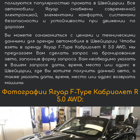
пользуются популярностью проката в Швейцарии. Все
автомобили Ягуар снабжены современной
электроникой, элементами комфорта, системами
безопасности и устойчивости при движении по
дорогам.
Вы можете ознакомиться с ценами и техническими
данными для аренды автомобиля в Швейцарии. Чтобы
взять в аренду Ягуар F-Type Кабриолет R 5.0 AWD, мы
предлагаем Вам сделать запрос на бронирование
авто, заполнив форму запроса. Вам необходимо указать
в Вашем запросе даты, время, место или адрес в
Швейцарии, где Вы хотите получить данный авто, а
также указать даты, время, место или адрес возврата
машины.
Фотографии Ягуар F-Type Кабриолет R
5.0 AWD: