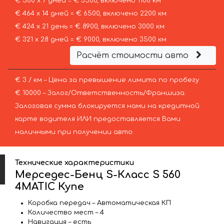
€ 500 х 7 дней = € 3500, включено 1100 км
€ 464 х 14 дней = € 6500, включено 2200 км
€ 424 х 21 день = € 8900, включено 3000 км
€ 321 х 28 дней = € 9000, включено 3500 км
Расчёт стоимости авто
€ 3 / км – Цена за превышение лимита по пробегу
€ 10000 – Залог/Ответственность/Франшиза.
Залоговая сумма блокируется нами на кредитной
карте водителя ИЛИ предоставляется Вами
наличными при получении авто.
Технические характеристики
Мерседес-Бенц S-Класс S 560
4MATIC Купе
Коробка передач – Автоматическая КП
Количество мест – 4
Навигация – есть