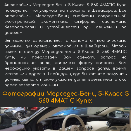
Автомобиль Мерседес-Бенц S-Класс S 560 4MATIC Купе
пользуются популярностью проката в Швейцарии. Все
автомобили Мерседес-Бенц снабжены современной
электроникой, элементами комфорта, системами
безопасности и устойчивости при движении по
дорогам.
Вы можете ознакомиться с ценами и техническими
данными для аренды автомобиля в Швейцарии. Чтобы
взять в аренду Мерседес-Бенц S-Класс S 560 4MATIC
Купе, мы предлагаем Вам сделать запрос на
бронирование авто, заполнив форму запроса. Вам
необходимо указать в Вашем запросе даты, время,
место или адрес в Швейцарии, где Вы хотите получить
данный авто, а также указать даты, время, место или
адрес возврата машины.
Фотографии Мерседес-Бенц S-Класс S
560 4MATIC Купе: