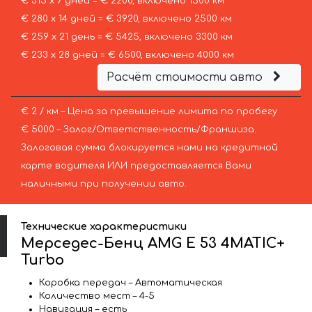
€ 315 х 7 дней = € 2200, включено 1500 км
€ 280 х 14 дней = € 3920, включено 2500 км
€ 259 х 21 день = € 5425, включено 3300 км
€ 233 х 28 дней = € 6500, включено 4000 км
Расчёт стоимости авто
€ 2 / км – Цена за превышение лимита по пробегу
€ 5000 – Залог/Ответственность/Франшиза.
Залоговая сумма блокируется нами на кредитной
карте водителя ИЛИ предоставляется Вами
наличными при получении авто.
Технические характеристики
Мерседес-Бенц AMG E 53 4MATIC+
Turbo
Коробка передач – Автоматическая
Количество мест – 4-5
Навигация – есть