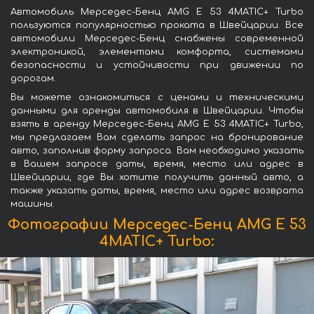
Автомобиль Мерседес-Бенц AMG E 53 4MATIC+ Turbo
пользуются популярностью проката в Швейцарии. Все
автомобили Мерседес-Бенц снабжены современной
электроникой, элементами комфорта, системами
безопасности и устойчивости при движении по
дорогам.
Вы можете ознакомиться с ценами и техническими
данными для аренды автомобиля в Швейцарии. Чтобы
взять в аренду Мерседес-Бенц AMG E 53 4MATIC+ Turbo,
мы предлагаем Вам сделать запрос на бронирование
авто, заполнив форму запроса. Вам необходимо указать
в Вашем запросе даты, время, место или адрес в
Швейцарии, где Вы хотите получить данный авто, а
также указать даты, время, место или адрес возврата
машины.
Фотографии Мерседес-Бенц AMG E 53
4MATIC+ Turbo: