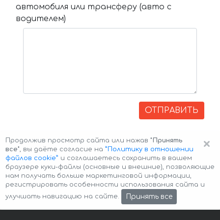
автомобиля или трансферу (авто с
водителем)
ОТПРАВИТЬ
×
Продолжив просмотр сайта или нажав
"Принять
все"
, вы даёте согласие на
”Политику в отношении
файлов cookie”
и соглашаетесь сохранить в вашем
браузере куки-файлы (основные и внешние), позволяющие
нам получать больше маркетинговой информации,
регистрировать особенности использования сайта и
Авторские права © 2026 Авто-Аренда
Cookie Policy
Принять все
улучшать навигацию на сайте.