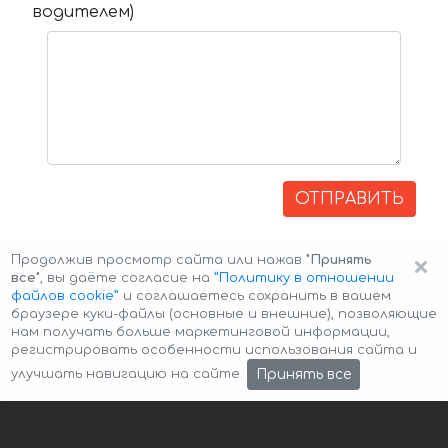
водителем)
ОТПРАВИТЬ
×
Продолжив просмотр сайта или нажав
"Принять
все"
, вы даёте согласие на
”Политику в отношении
файлов cookie”
и соглашаетесь сохранить в вашем
браузере куки-файлы (основные и внешние), позволяющие
нам получать больше маркетинговой информации,
регистрировать особенности использования сайта и
Авторские права © 2026 Авто-Аренда
Cookie Policy
Принять все
улучшать навигацию на сайте.
Политика конфиденциальности