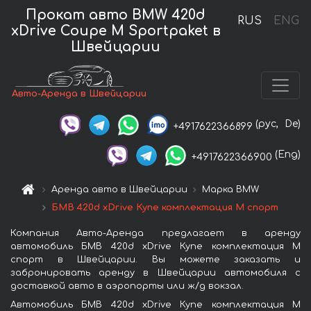
Прокат авто BMW 420d
RUS
ENG
xDrive Coupe M Sportpaket в
Швейцарии
Авто-Аренда в Швейцарии
(рус,
De)
+4917622366899
(Eng)
+4917622366900
Аренда авто в Швейцарии
Марка BMW
БМВ 420d xDrive Купе комплектация М спорт
Компания Авто-Аренда предлагает в аренду
автомобиль БМВ 420d xDrive Купе комплектация М
спорт в Швейцарии. Вы можете заказать и
забронировать аренду в Швейцарии автомобиля с
доставкой авто в аэропорты или ж/д вокзал.
Автомобиль БМВ 420d xDrive Купе комплектация М