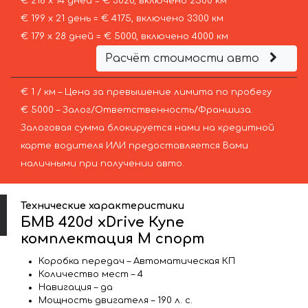
€ 216 х 14 дней = € 3020, включено 2500 км
€ 199 х 21 день = € 4175, включено 3300 км
€ 179 х 28 дней = € 5000, включено 4000 км
Расчёт стоимости авто
€ 1 / км – Цена за превышение лимита по пробегу
€ 5000 – Залог/Ответственность/Франшиза.
Залоговая сумма блокируется нами на кредитной
карте водителя ИЛИ предоставляется Вами
наличными при получении авто.
Технические характеристики
БМВ 420d xDrive Купе
комплектация М спорт
Коробка передач – Автоматическая КП
Количество мест – 4
Навигация – да
Мощность двигателя – 190 л. с.