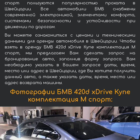
спорт пользуются популярностью проката в
Швейцарии. Все автомобили БМВ снабжены
современной электроникой, элементами комфорта,
системами безопасности и устойчивости при
движении по дорогам.
Вы можете ознакомиться с ценами и техническими
данными для аренды автомобиля в Швейцарии. Чтобы
взять в аренду БМВ 420d xDrive Купе комплектация М
спорт, мы предлагаем Вам сделать запрос на
бронирование авто, заполнив форму запроса. Вам
необходимо указать в Вашем запросе даты, время,
место или адрес в Швейцарии, где Вы хотите получить
данный авто, а также указать даты, время, место или
адрес возврата машины.
Фотографии БМВ 420d xDrive Купе
комплектация М спорт: