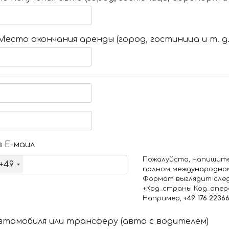
Место окончания аренды (город, гостиница и т. д.
 Е-маил
Пожалуйста, напишит
+49
полном международно
Формат выглядит сле
+Код_страны Код_опе
Например,
+49 176 2236
томобиля или трансферу (авто с водителем)