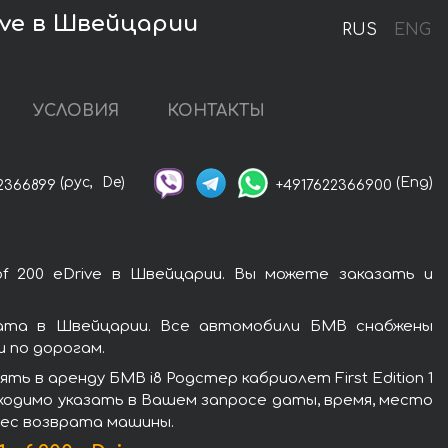
rive в Швейцарии
RUS
ENG
УСЛОВИЯ
КОНТАКТЫ
(рус,
De)
(Eng)
2366899
+4917622366900
of 200 eDrive в Швейцарии. Вы можете заказать и
оката в Швейцарии. Все автомобили БМВ снабжены
 по дорогам.
 в аренду БМВ i8 Родстер кабриолет First Edition 1
бходимо указать в Вашем запросе даты, время, место
рес возврата машины.