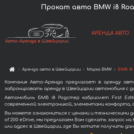
Прокат авто BMW i8 Roads
АРЕНДА АВТО
Авто-Аренда в Швейцарии
Аренда авто в Швейцарии
Марка BMW
БМВ i8 
Компания Авто-Аренда предлагает в аренду автом
забронировать аренду в Швейцарии автомобиля с до
Автомобиль БМВ i8 Родстер кабриолет First Edi
современной электроникой, элементами комфорта, 
Вы можете ознакомиться с ценами и техническими да
of 200 eDrive, мы предлагаем Вам сделать запрос н
или адрес в Швейцарии, где Вы хотите получить дан