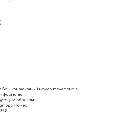
)
е Ваш контактный номер телефона в
м формате.
дующим образом:
ратора Номер
6899