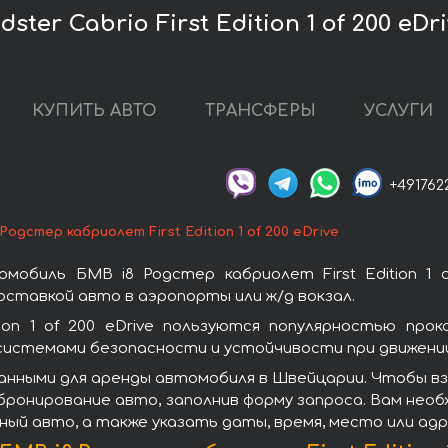
ter Cabrio First Edition 1 of 200 eD
КУПИТЬ АВТО
ТРАНСФЕРЫ
УСЛУГИ
+491762
Родстер кабриолет First Edition 1 of 200 eDrive
обиль БМВ i8 Родстер кабриолет First Edition 1 
ставкой авто в аэропорты или ж/д вокзал.
tion 1 of 200 eDrive пользуются популярностью пр
системами безопасности и устойчивости при движении
нными для аренды автомобиля в Швейцарии. Чтобы взять
а бронирование авто, заполнив форму запроса. Вам нео
ный авто, а также указать даты, время, место или ад