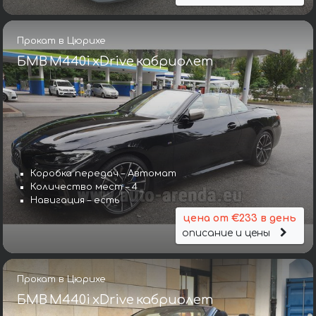
Прокат в Цюрихе
БМВ M440i xDrive кабриолет
Коробка передач – Автомат
Количество мест – 4
Навигация – есть
цена от €233 в день
описание и цены
Прокат в Цюрихе
БМВ M440i xDrive кабриолет