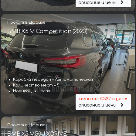
описание и цены
Прокат в Цюрихе
БМВ X5 M Competition (2023)
Коробка передач – Автоматическая
Количество мест – 5
Навигация – есть
цена от €322 в день
описание и цены
Прокат в Цюрихе
БМВ X5 M50d XDRIVE