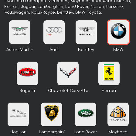
классов и брендов: Mercedes, Maybach, Audi, Aston Martin,
Ferrari, Jaguar, Lamborghini, Land Rover, Nissan, Porsche,
Volkswagen, Rolls-Royce, Bentley, BMW, Toyota.
Aston Martin
Audi
Bentley
BMW
Bugatti
Chevrolet Corvette
Ferrari
Jaguar
Lamborghini
Land Rover
Maybach