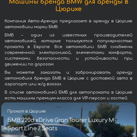
Машины бренда BMW для аренды в
Цюрихе
Компания Авто-Аренда предлагает в аренду в Цюрихе
автомобили марки БМВ.
БМВ – один из известных производителей
автомобилей, которые пользуются популярностью
проката в Европе. Все автомобили БМВ снабжены
современной электроникой, элементами комфорта,
системами безопасности и устойчивости при
движении по дорогам.
Вы можете заказать и забронировать аренду
автомобиля бренда БМВ в Цюрихе с доставкой авто в
аэропорт или ж/д вокзал.
В списке автомобилей БМВ для автопроката в Цюрихе
есть машины премиум-класса для VIP-персон и гостей.
Прокат в Цюрихе
БМВ 220d xDrive Gran Tourer Luxury M-
Sport Line 7 Seats