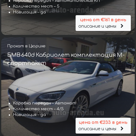
Коробка передач – Автоматическая КП
Количество мест – 5
Навигация – да
цена от €161 в день
описание и цены
Прокат в Цюрихе
БМВ 640d Кабриолет комплектация М-
спортпакет
Коробка передач – Автомат
Количество мест – 4/5
Навигация – да
цена от €233 в день
описание и цены