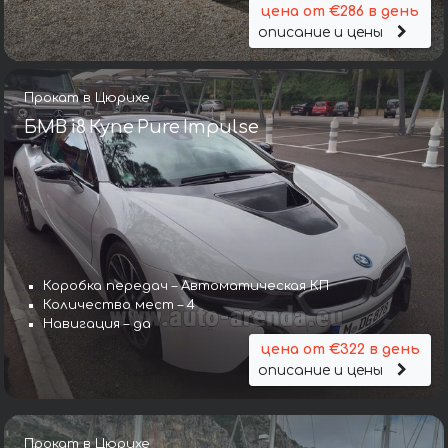
цена от €286 в день
описание и цены
Прокат в Цюрихе
БМВ i8 Купе Pure Impulse
Коробка передач – Автоматическая КП
Коробка передач – Автоматическая КП
Количество мест – 4
Количество мест – 2
Навигация – да
Навигация – да
цена от €322 в день
цена от €322 в день
описание и цены
описание и цены
Прокат в Цюрихе
Прокат в Цюрихе