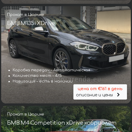
Прокат в Цюрихе
БМВ M135i XDrive
Коробка передач – Автоматическая
Количество мест – 4/5
Навигация – есть в наличии
цена от €161 в день
описание и цены
Прокат в Цюрихе
БМВ M4 Competition xDrive кабриолет