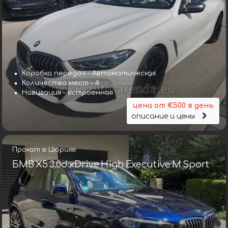
Коробка передач – Автоматическая
Количество мест – 4
Навигация – встроенная
цена от €500 в день
описание и цены
Прокат в Цюрихе
БМВ X5 3.0d xDrive High Executive M Sport