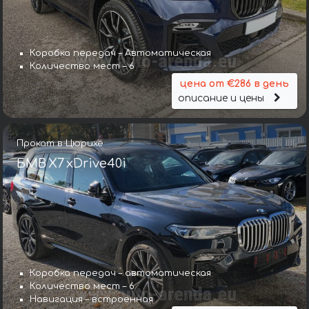
Коробка передач – Автоматическая
Количество мест – 6
цена от €286 в день
описание и цены
Прокат в Цюрихе
БМВ X7 xDrive40i
Коробка передач – автоматическая
Количество мест – 6
Навигация – встроенная