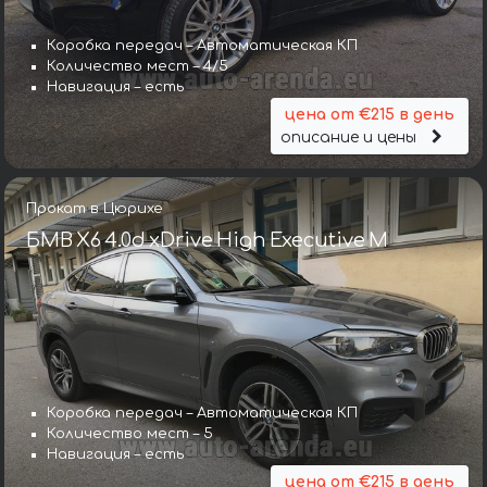
Коробка передач – Автоматическая КП
Количество мест – 4/5
Навигация – есть
цена от €215 в день
описание и цены
Прокат в Цюрихе
БМВ X6 4.0d xDrive High Executive M
Коробка передач – Автоматическая КП
Количество мест – 5
Навигация – есть
цена от €215 в день