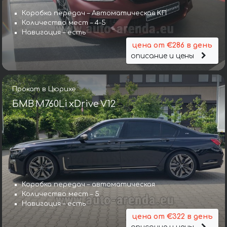
Коробка передач – Автоматическая КП
Количество мест – 4-5
Навигация – есть
цена от €286 в день
описание и цены
Прокат в Цюрихе
БМВ M760Li xDrive V12
Коробка передач – автоматическая
Количество мест – 5
Навигация – есть
цена от €322 в день