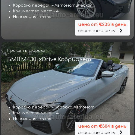
Коробка передач – Автоматическая
Количество мест – 4
Навигация – есть
цена от €233 в день
описание и цены
Прокат в Цюрихе
БМВ M430i xDrive Кабриолет
Коробка передач – Коробка Автомат
Количество мест – 4
Навигация – есть
цена от €304 в день
описание и цены