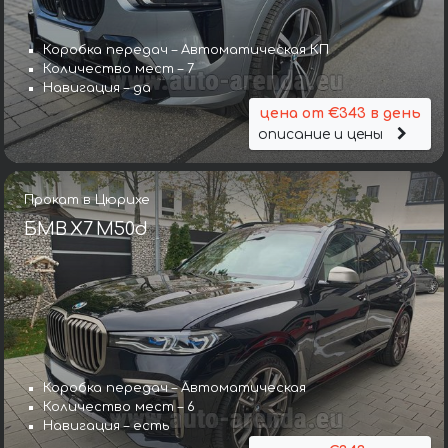
Коробка передач – Автоматическая КП
Количество мест – 7
Навигация – да
цена от €343 в день
описание и цены
Прокат в Цюрихе
БМВ X7 M50d
Коробка передач – Автоматическая
Количество мест – 6
Навигация – есть