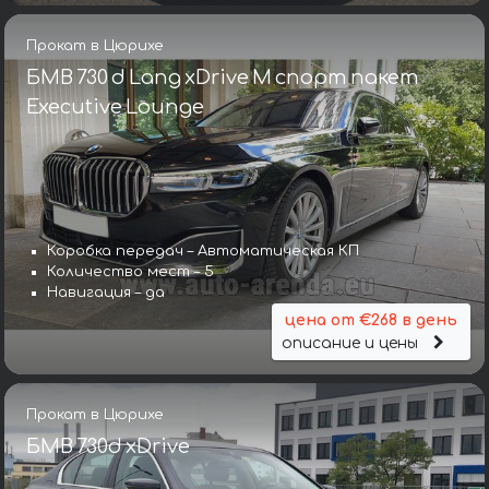
Прокат в Цюрихе
БМВ 730 d Lang xDrive M спорт пакет
Executive Lounge
Коробка передач – Автоматическая КП
Количество мест – 5
Навигация – да
цена от €268 в день
описание и цены
Прокат в Цюрихе
БМВ 730d xDrive