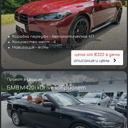
Коробка передач – Автоматическая КП
Количество мест – 4
Навигация – есть
цена от €322 в день
описание и цены
Прокат в Цюрихе
БМВ M420i xDrive кабриолет