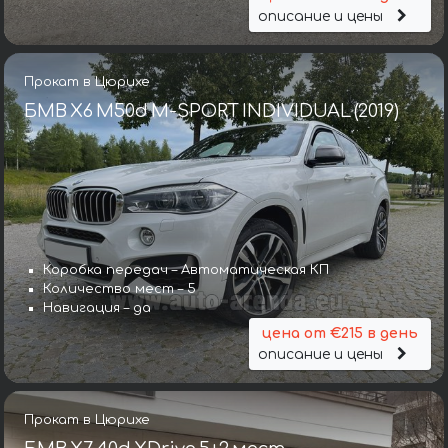
описание и цены
Прокат в Цюрихе
БМВ X6 M50d M-SPORT INDIVIDUAL (2019)
Коробка передач – Автоматическая КП
Количество мест – 5
Навигация – да
цена от €215 в день
описание и цены
Прокат в Цюрихе