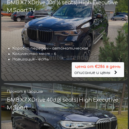
БМВ X7 XDrive 30d (6 seats) High Executive
M Sport TV
Коробка передач – автоматическая
Количество мест – 6
Навигация – есть
цена от €286 в день
описание и цены
Прокат в Цюрихе
БМВ X7 XDrive 40d (6 seats) High Executive
M Sport