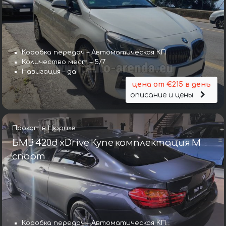
Коробка передач – Автоматическая КП
Количество мест – 5/7
Навигация – да
цена от €215 в день
описание и цены
Прокат в Цюрихе
БМВ 420d xDrive Купе комплектация М
спорт
Коробка передач – Автоматическая КП