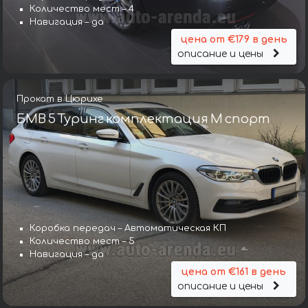
Количество мест – 4
Навигация – да
цена от €179 в день
описание и цены
Прокат в Цюрихе
БМВ 5 Туринг комплектация М спорт
Коробка передач – Автоматическая КП
Количество мест – 5
Навигация – да
цена от €161 в день
описание и цены