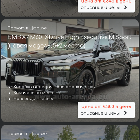
цена от €343 в день
описание и цены
Прокат в Цюрихе
БМВ X7 M60i XDrive High Executive M Sport
(новая модель, 5+2 места)
Коробка передач – Автоматическая
Количество мест – 7
Навигация – есть
цена от €300 в день
описание и цены
Прокат в Цюрихе