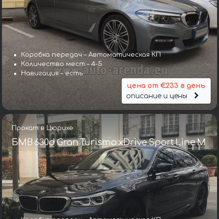
Коробка передач – Автоматическая КП
Количество мест – 4-5
Навигация – есть
цена от €233 в день
описание и цены
Прокат в Цюрихе
БМВ 630d Gran Turismo xDrive Sport Line М