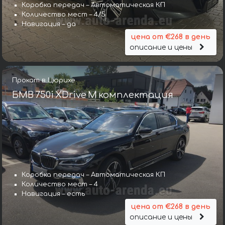
Коробка передач – Автоматическая КП
Количество мест – 4/5
Навигация – да
цена от €268 в день
описание и цены
Прокат в Цюрихе
БМВ 750i XDrive M комплектация
Коробка передач – Автоматическая КП
Количество мест – 4
Навигация – есть
цена от €268 в день
описание и цены