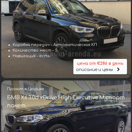
Коробка передач – Автоматическая КП
Количество мест – 5
Навигация – есть
цена от €286 в день
описание и цены
Прокат в Цюрихе
БМВ X6 3.0d xDrive High Executive M спорт
пакет