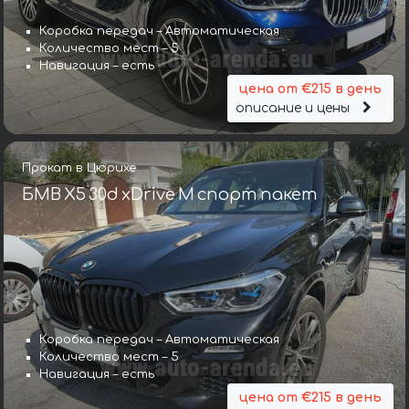
Коробка передач – Автоматическая
Количество мест – 5
Навигация – есть
цена от €215 в день
описание и цены
Прокат в Цюрихе
БМВ X5 30d xDrive M спорт пакет
Коробка передач – Автоматическая
Количество мест – 5
Навигация – есть
цена от €215 в день