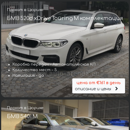
Прокат в Цюрихе
БМВ 520d xDrive Touring M комплектация
Коробка передач – Автоматическая КП
Количество мест – 5
Навигация – да
цена от €161 в день
описание и цены
Прокат в Цюрихе
БМВ 540i M