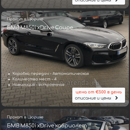
описание и цены
Прокат в Цюрихе
БМВ M850i xDrive Coupe
Коробка передач – Автоматическая
Количество мест – 4
Навигация – встроенная
цена от €500 в день
описание и цены
Прокат в Цюрихе
БМВ M850i xDrive кабриолет