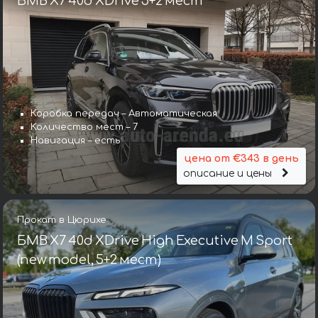
БМВ X7 40d XDrive 5+2 мест
Коробка передач – Автоматическая
Количество мест – 7
Навигация – есть
цена от €343 в день
описание и цены
Прокат в Цюрихе
БМВ X7 40d XDrive High Executive M Sport
(new model, 5+2 мест)