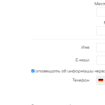
Мест
Имя
Е-маил
оповещать об информации через
Телефон