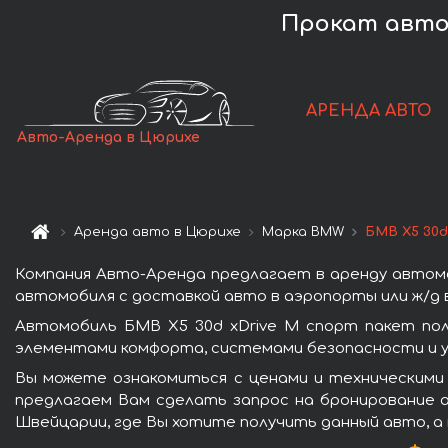
Прокат авто 
АРЕНДА АВТО
Авто-Аренда в Цюрихе
Аренда авто в Цюрихе
Марка BMW
БМВ X5 30d
Компания Авто-Аренда предлагает в аренду автомо
автомобиля с доставкой авто в аэропорты или ж/д в
Автомобиль БМВ X5 30d xDrive M спорт пакет по
элементами комфорта, системами безопасности и у
Вы можете ознакомиться с ценами и техническими 
предлагаем Вам сделать запрос на бронирование а
Швейцарии, где Вы хотите получить данный авто, а