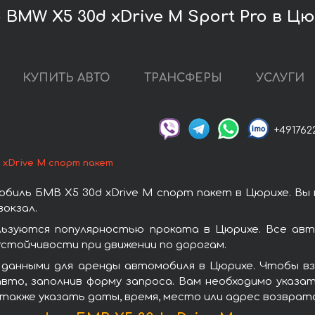
BMW X5 30d xDrive M Sport Pro в Ц
КУПИТЬ АВТО
ТРАНСФЕРЫ
УСЛУГИ
+491762
 xDrive M спорт пакет
биль БМВ X5 30d xDrive M спорт пакет в Цюрихе. Вы
окзал.
льзуются популярностью проката в Цюрихе. Все авт
стойчивости при движении по дорогам.
данными для аренды автомобиля в Цюрихе. Чтобы вз
вто, заполнив форму запроса. Вам необходимо указат
 также указать даты, время, место или адрес возврат