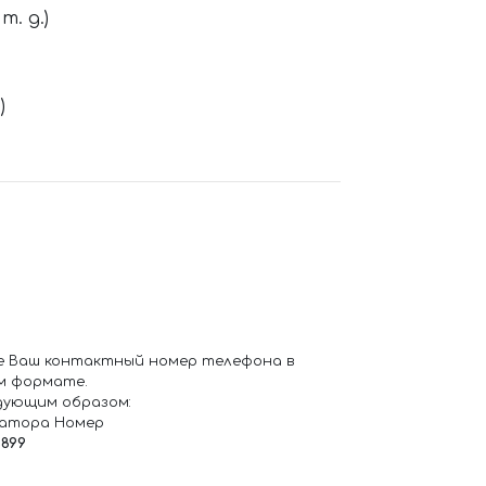
. д.)
)
е Ваш контактный номер телефона в
м формате.
дующим образом:
ратора Номер
6899