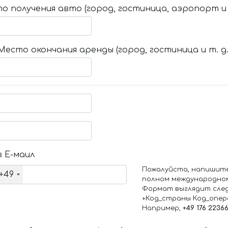
о получения авто (город, гостиница, аэропорт и т
Место окончания аренды (город, гостиница и т. д.
 Е-маил
Пожалуйста, напишит
+49
полном международно
Формат выглядит сле
+Код_страны Код_опе
Например,
+49 176 2236