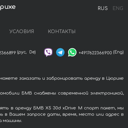
юрихе
RUS
ENG
УСЛОВИЯ
КОНТАКТЫ
(рус,
De)
(Eng)
2366899
+4917622366900
 можете заказать и забронировать аренду в Цюрихе
омобили БМВ снабжены современной электроникой,
ять в аренду БМВ X5 30d xDrive M спорт пакет, мы
ь в Вашем запросе даты, время, место или адрес в
а машины.