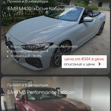
Прокат в Винтертуре
БМВ M430i xDrive Кабриолет
Коробка передач – Коробка Автомат
Количество мест – 4
Навигация – есть
цена от €304 в день
описание и цены
Прокат в Винтертуре
БМВ M5 Performance Edition