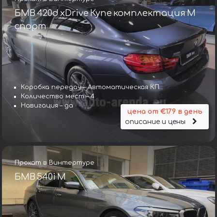
БМВ 420d xDrive Купе комплектация М
спорт
Коробка передач – Автоматическая КП
Количество мест – 4
Навигация – да
цена от €179 в день
описание и цены
Прокат в Винтертуре
БМВ 540i M