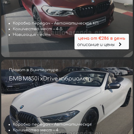
Коробка передач – Автоматическая КП
Количество мест – 4-5
Навигация – есть
цена от €286 в день
описание и цены
Прокат в Винтертуре
БМВ M850i xDrive кабриолет
Коробка передач – Автоматическая
Количество мест – 4