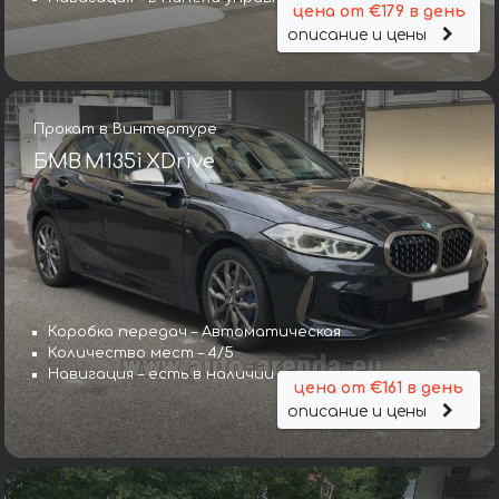
цена от €179 в день
описание и цены
Прокат в Винтертуре
БМВ M135i XDrive
Коробка передач – Автоматическая
Количество мест – 4/5
Навигация – есть в наличии
цена от €161 в день
описание и цены