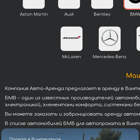
Aston Martin
Audi
Bentley
BM
McLaren
Mercedes-Benz
Маш
Компания Авто-Аренда предлагает в аренду в Вин
БМВ – один из известных производителей автомоб
электроникой, элементами комфорта, системами бе
Вы можете заказать и забронировать аренду автомо
В списке автомобилей БМВ для автопроката в Винте
Прокат в Винтертуре