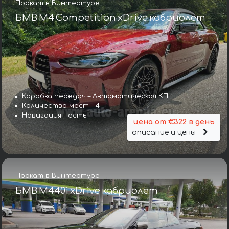
Прокат в Винтертуре
БМВ M4 Competition xDrive кабриолет
Коробка передач – Автоматическая КП
Количество мест – 4
Навигация – есть
цена от €322 в день
описание и цены
Прокат в Винтертуре
БМВ M440i xDrive кабриолет