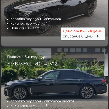
Коробка передач – Автомат
Количество мест – 4
Навигация – есть
цена от €233 в день
описание и цены
Прокат в Винтертуре
БМВ M760Li xDrive V12
Коробка передач – автоматическая
Количество мест – 5