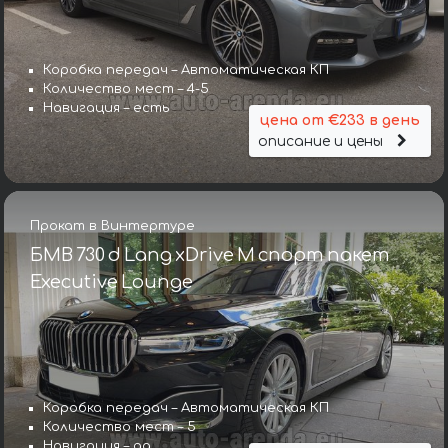
Коробка передач – Автоматическая КП
Количество мест – 4-5
Навигация – есть
цена от €233 в день
описание и цены
Прокат в Винтертуре
БМВ 730 d Lang xDrive M спорт пакет
Executive Lounge
Коробка передач – Автоматическая КП
Количество мест – 5
Навигация – да