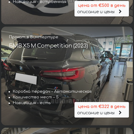
Навигация – встроенная
цена от €500 в день
описание и цены
Прокат в Винтертуре
БМВ X5 M Competition (2023)
Коробка передач – Автоматическая
Количество мест – 5
Навигация – есть
цена от €322 в день
описание и цены