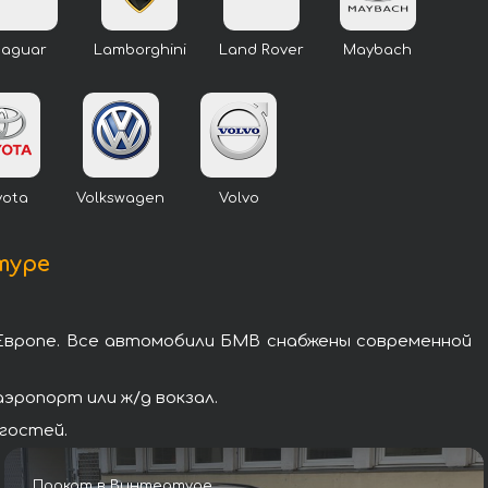
Jaguar
Lamborghini
Land Rover
Maybach
yota
Volkswagen
Volvo
туре
Европе. Все автомобили БМВ снабжены современной
эропорт или ж/д вокзал.
гостей.
Прокат в Винтертуре