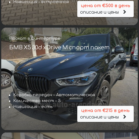
Навигация – встроенная
цена от €500 в день
описание и цены
Прокат в Винтертуре
БМВ X5 30d xDrive M спорт пакет
Коробка передач – Автоматическая
Количество мест – 5
Навигация – есть
цена от €215 в день
описание и цены