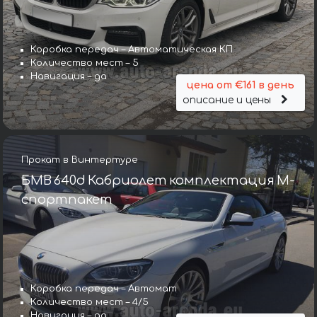
Коробка передач – Автоматическая КП
Количество мест – 5
Навигация – да
цена от €161 в день
описание и цены
Прокат в Винтертуре
БМВ 640d Кабриолет комплектация М-
спортпакет
Коробка передач – Автомат
Количество мест – 4/5
Навигация – да