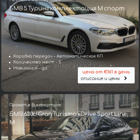
БМВ 5 Туринг комплектация М спорт
Коробка передач – Автоматическая КП
Количество мест – 5
Навигация – да
цена от €161 в день
описание и цены
Прокат в Винтертуре
БМВ 630d Gran Turismo xDrive Sport Line
М