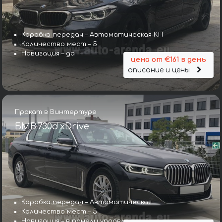
Коробка передач – Автоматическая КП
Количество мест – 5
Навигация – да
цена от €161 в день
описание и цены
Прокат в Винтертуре
БМВ 730d xDrive
Коробка передач – Автоматическая
Количество мест – 5
Навигация – в панели управления