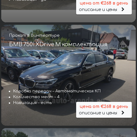
цена от €268 в день
описание и цены
Прокат в Винтертуре
БМВ 750i XDrive M комплектация
Коробка передач – Автоматическая КП
Количество мест – 4
Навигация – есть
цена от €268 в день
описание и цены