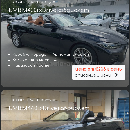
Прокат в Винтертуре
БМВ M420i xDrive кабриолет
Коробка передач – Автоматическая
Количество мест – 4
Навигация – есть
цена от €233 в день
описание и цены
Прокат в Винтертуре
БМВ M440i xDrive кабриолет