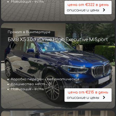
Навигация – есть
цена от €322 в день
описание и цены
Прокат в Винтертуре
БМВ X5 3.0d xDrive High Executive M Sport
Коробка передач – Автоматическая
Количество мест – 5
Навигация – есть
цена от €215 в день
описание и цены