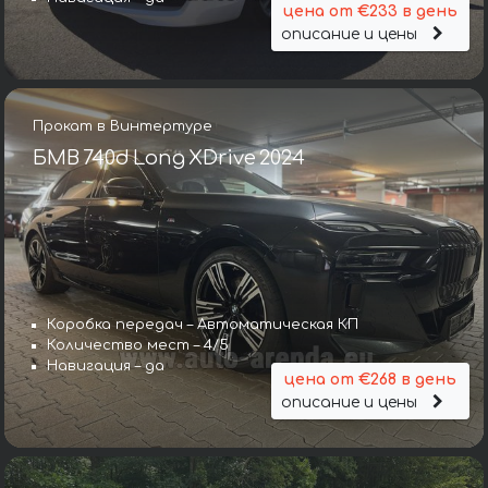
цена от €233 в день
описание и цены
Прокат в Винтертуре
БМВ 740d Long XDrive 2024
Коробка передач – Автоматическая КП
Количество мест – 4/5
Навигация – да
цена от €268 в день
описание и цены