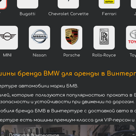
W
Bugatti
Chevrolet Corvette
Ferrari
MINI
Nissan
Porsche
Rolls-Royce
To
ины бренда BMW для аренды в Винтер
тертуре автомобили марки БМВ.
илей, которые пользуются популярностью проката в 
зопасности и устойчивости при движении по дорогам.
биля бренда БМВ в Винтертуре с доставкой авто в а
ртуре есть машины премиум-класса для VIP-персон и 
Прокат в Винтертуре