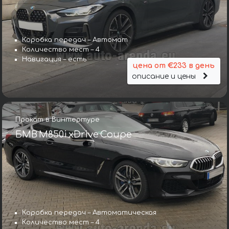
Коробка передач – Автомат
Количество мест – 4
Навигация – есть
цена от €233 в день
описание и цены
Прокат в Винтертуре
БМВ M850i xDrive Coupe
Коробка передач – Автоматическая
Количество мест – 4