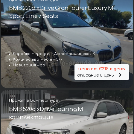
БМВ 220d xDrive Gran Tourer Luxury M-
Sport Line 7 Seats
Коробка передач – Автоматическая КП
Количество мест – 5/7
Навигация – да
цена от €215 в день
описание и цены
Прокат в Винтертуре
БМВ 520d xDrive Touring M
комплектация