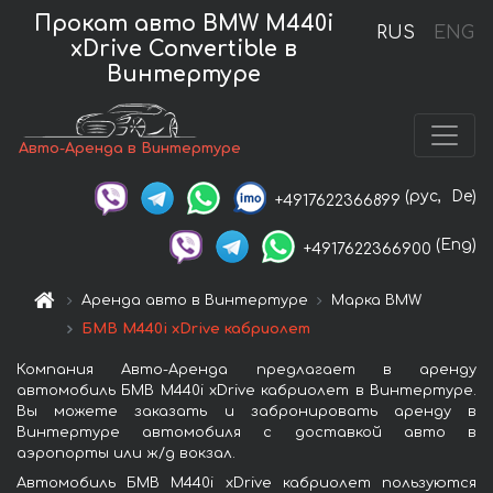
Прокат авто BMW M440i
RUS
ENG
xDrive Convertible в
Винтертуре
Авто-Аренда в Винтертуре
(рус,
De)
+4917622366899
(Eng)
+4917622366900
Аренда авто в Винтертуре
Марка BMW
БМВ M440i xDrive кабриолет
Компания Авто-Аренда предлагает в аренду
автомобиль БМВ M440i xDrive кабриолет в Винтертуре.
Вы можете заказать и забронировать аренду в
Винтертуре автомобиля с доставкой авто в
аэропорты или ж/д вокзал.
Автомобиль БМВ M440i xDrive кабриолет пользуются