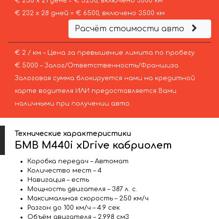
€ 250 х 21 день = € 5250, включено 3000 км
€ 232 х 28 дней = € 6500, включено 3500 км
Расчёт стоимости авто
€ 2 / км – Цена за превышение лимита по пробегу
€ 5000 – Залог/Ответственность/Франшиза.
Залоговая сумма блокируется нами на кредитной
карте водителя ИЛИ предоставляется Вами
наличными при получении авто.
Технические характеристики
БМВ M440i xDrive кабриолет
Коробка передач – Автомат
Количество мест – 4
Навигация – есть
Мощность двигателя – 387 л. с.
Максимальная скорость – 250 км/ч
Разгон до 100 км/ч – 4.9 сек
Объём двигателя – 2.998 см3