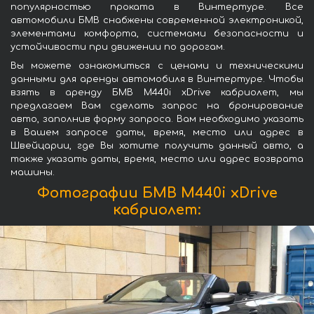
популярностью проката в Винтертуре. Все
автомобили БМВ снабжены современной электроникой,
элементами комфорта, системами безопасности и
устойчивости при движении по дорогам.
Вы можете ознакомиться с ценами и техническими
данными для аренды автомобиля в Винтертуре. Чтобы
взять в аренду БМВ M440i xDrive кабриолет, мы
предлагаем Вам сделать запрос на бронирование
авто, заполнив форму запроса. Вам необходимо указать
в Вашем запросе даты, время, место или адрес в
Швейцарии, где Вы хотите получить данный авто, а
также указать даты, время, место или адрес возврата
машины.
Фотографии БМВ M440i xDrive
кабриолет: