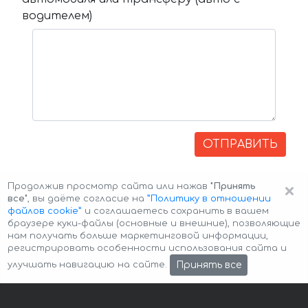
водителем)
ОТПРАВИТЬ
×
Продолжив просмотр сайта или нажав
"Принять
все"
, вы даёте согласие на
”Политику в отношении
файлов cookie”
и соглашаетесь сохранить в вашем
браузере куки-файлы (основные и внешние), позволяющие
нам получать больше маркетинговой информации,
регистрировать особенности использования сайта и
Авторские права © 2026 Авто-Аренда
Cookie Policy
Принять все
улучшать навигацию на сайте.
Политика конфиденциальности