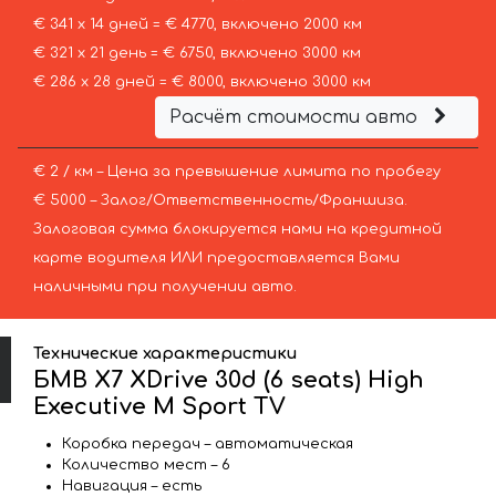
€ 341 х 14 дней = € 4770, включено 2000 км
€ 321 х 21 день = € 6750, включено 3000 км
€ 286 х 28 дней = € 8000, включено 3000 км
Расчёт стоимости авто
€ 2 / км – Цена за превышение лимита по пробегу
€ 5000 – Залог/Ответственность/Франшиза.
Залоговая сумма блокируется нами на кредитной
карте водителя ИЛИ предоставляется Вами
наличными при получении авто.
Технические характеристики
БМВ X7 XDrive 30d (6 seats) High
Executive M Sport TV
Коробка передач – автоматическая
Количество мест – 6
Навигация – есть