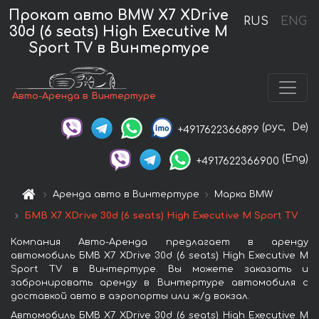
Прокат авто BMW X7 XDrive
RUS
ENG
30d (6 seats) High Executive M
Sport TV в Винтертуре
Авто-Аренда в Винтертуре
(рус,
De)
+4917622366899
(Eng)
+4917622366900
Аренда авто в Винтертуре
Марка BMW
БМВ X7 XDrive 30d (6 seats) High Executive M Sport TV
Компания Авто-Аренда предлагает в аренду
автомобиль БМВ X7 XDrive 30d (6 seats) High Executive M
Sport TV в Винтертуре. Вы можете заказать и
забронировать аренду в Винтертуре автомобиля с
доставкой авто в аэропорты или ж/д вокзал.
Автомобиль БМВ X7 XDrive 30d (6 seats) High Executive M