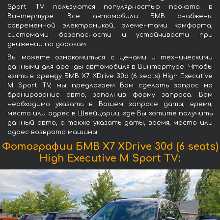
Sport TV пользуются популярностью проката в
Винтертуре. Все автомобили БМВ снабжены
современной электроникой, элементами комфорта,
системами безопасности и устойчивости при
движении по дорогам.
Вы можете ознакомиться с ценами и техническими
данными для аренды автомобиля в Винтертуре. Чтобы
взять в аренду БМВ X7 XDrive 30d (6 seats) High Executive
M Sport TV, мы предлагаем Вам сделать запрос на
бронирование авто, заполнив форму запроса. Вам
необходимо указать в Вашем запросе даты, время,
место или адрес в Швейцарии, где Вы хотите получить
данный авто, а также указать даты, время, место или
адрес возврата машины.
Фотографии БМВ X7 XDrive 30d (6 seats)
High Executive M Sport TV: