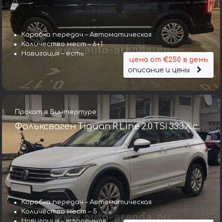
Коробка передач – Автоматическая
Количество мест – 6+1
Навигация – есть
цена от €250 в день
описание и цены
Прокат в Винтертуре
Фольксваген Tiguan R Line 2.0 TSI 333 л.с.
Коробка передач – Автоматическая
Количество мест – 5
Навигация – втроенная