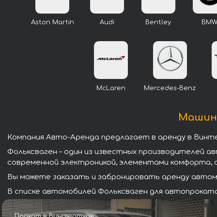
Aston Martin
Audi
Bentley
BM
McLaren
Mercedes-Benz
Машины
Компания Авто-Аренда предлагает в аренду в Винт
Фольксваген – один из известных производителей а
современной электроникой, элементами комфорта, 
Вы можете заказать и забронировать аренду автомо
В списке автомобилей Фольксваген для автопроката
Прокат в Винтертуре