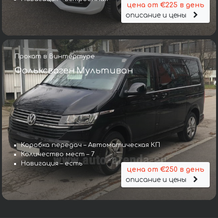
цена от €225 в день
описание и цены
Прокат в Винтертуре
Фольксваген Мультиван
Коробка передач – Автоматическая КП
Количество мест – 7
Навигация – есть
цена от €250 в день
описание и цены