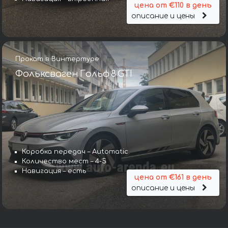
цена от €110 в день
описание и цены
Прокат в Винтертуре
Фольксваген Гольф 8 GTI
Коробка передач – Automatic
Количество мест – 4-5
Навигация – есть
цена от €161 в день
описание и цены