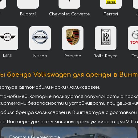
W
Bugatti
Chevrolet Corvette
Ferrari
MINI
Nissan
Porsche
Rolls-Royce
To
 бренда Volkswagen для аренды в Вин
ертуре автомобили марки Фольксваген.
втомобилей, которые пользуются популярностью прок
системами безопасности и устойчивости при движении
биля бренда Фольксваген в Винтертуре с доставкой а
 в Винтертуре есть машины премиум-класса для VIP-п
Прокат в Винтертуре