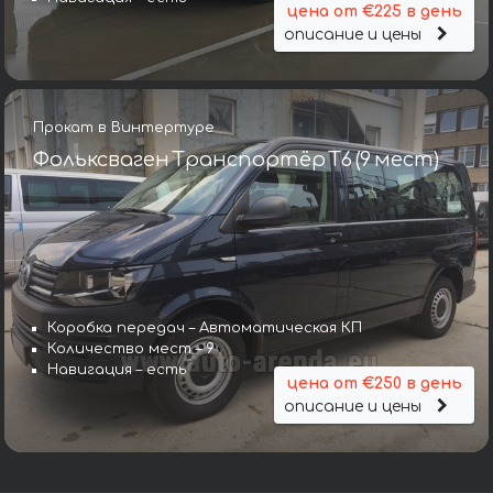
цена от €225 в день
описание и цены
Прокат в Винтертуре
Фольксваген Транспортёр T6 (9 мест)
Коробка передач – Автоматическая КП
Количество мест – 9
Навигация – есть
цена от €250 в день
описание и цены