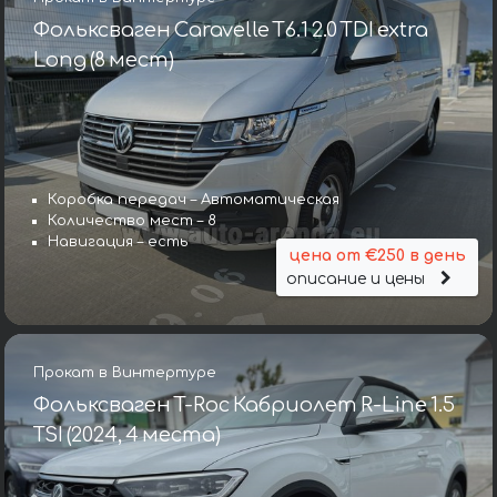
Фольксваген Caravelle T6.1 2.0 TDI extra
Long (8 мест)
Коробка передач – Автоматическая
Количество мест – 8
Навигация – есть
цена от €250 в день
описание и цены
Прокат в Винтертуре
Фольксваген T-Roc Кабриолет R-Line 1.5
TSI (2024, 4 места)