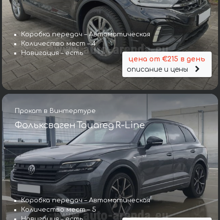
Коробка передач – Автоматическая
Количество мест – 4
Навигация – есть
цена от €215 в день
описание и цены
Прокат в Винтертуре
Фольксваген Touareg R-Line
Коробка передач – Автоматическая
Количество мест – 5
Навигация – есть