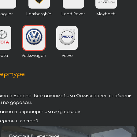
Jaguar
Lamborghini
Land Rover
Maybach
yota
Volkswagen
Volvo
тертуре
ата в Европе. Все автомобили Фольксваген снабжены
 по дорогам.
вто в аэропорт или ж/д вокзал.
ерсон и гостей.
Прокат в Винтертуре