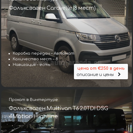
Фольксваген Caravelle (8 мест)
Коробка передач – Автомат
Количество мест – 8
Навигация – есть
цена от €250 в день
описание и цены
Прокат в Винтертуре
Фольксваген Multivan T6 2.0TDI DSG
4Motion Highline