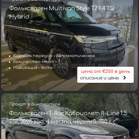
Фольксваген Multivan Style T7 1.4 TSI
Hybrid
Коробка передач – Автоматическая
Количество мест – 7
Навигация – есть
цена от €250 в день
описание и цены
Прокат в Винтертуре
Фольксваген T-Roc Кабриолет R-Line 1.5
TSI, 2025 год, 4 места, чёрный, 150 л.с.