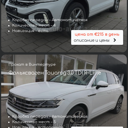
Коробка передач – Автоматическая
Количество мест – 4
Навигация – есть
цена от €215 в день
описание и цены
Прокат в Винтертуре
Фольксваген Touareg 3.0 TDI R-Line
Коробка передач – Автоматическая
Количество мест – 5
Навигация – встроенная