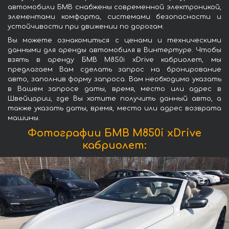
автомобили БМВ снабжены современной электроникой,
элементами комфорта, системами безопасности и
устойчивости при движении по дорогам.
Вы можете ознакомиться с ценами и техническими
данными для аренды автомобиля в Винтертуре. Чтобы
взять в аренду БМВ M850i xDrive кабриолет, мы
предлагаем Вам сделать запрос на бронирование
авто, заполнив форму запроса. Вам необходимо указать
в Вашем запросе даты, время, место или адрес в
Швейцарии, где Вы хотите получить данный авто, а
также указать даты, время, место или адрес возврата
машины.
Фотографии БМВ M850i xDrive
кабриолет: