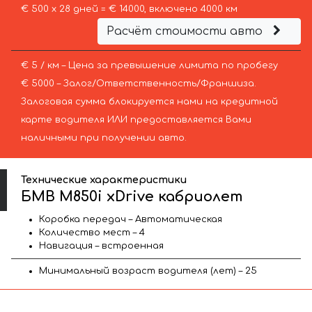
€ 500 х 28 дней = € 14000, включено 4000 км
Расчёт стоимости авто
€ 5 / км – Цена за превышение лимита по пробегу
€ 5000 – Залог/Ответственность/Франшиза.
Залоговая сумма блокируется нами на кредитной
карте водителя ИЛИ предоставляется Вами
наличными при получении авто.
Технические характеристики
БМВ M850i xDrive кабриолет
Коробка передач – Автоматическая
Количество мест – 4
Навигация – встроенная
Минимальный возраст водителя (лет) – 25