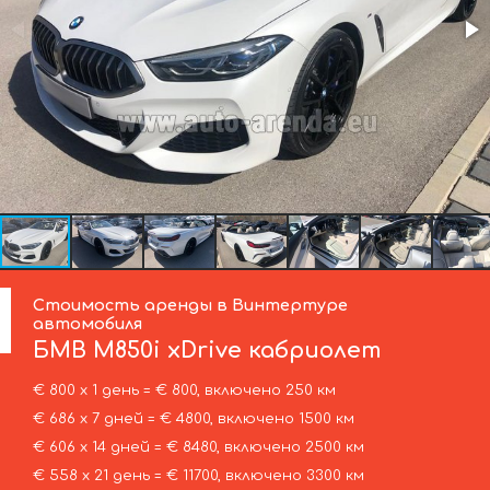
Стоимость аренды в Винтертуре
автомобиля
БМВ
M850i xDrive кабриолет
€ 800 х 1 день = € 800, включено 250 км
€ 686 х 7 дней = € 4800, включено 1500 км
€ 606 х 14 дней = € 8480, включено 2500 км
€ 558 х 21 день = € 11700, включено 3300 км