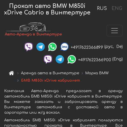
Прокат авто BMW M850i
RUS
ENG
xDrive Cabrio в Винтертуре
Авто-Аренда в Винтертуре
(рус,
De)
+4917622366899
(Eng)
+4917622366900
Аренда авто в Винтертуре
Марка BMW
БМВ M850i xDrive кабриолет
Компания Авто-Аренда предлагает в аренду
автомобиль БМВ M850i xDrive кабриолет в Винтертуре.
Вы можете заказать и забронировать аренду в
Винтертуре автомобиля с доставкой авто в
аэропорты или ж/д вокзал.
Автомобиль БМВ M850i xDrive кабриолет пользуются
популярностью проката в Винтертуре. Все