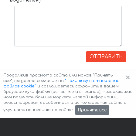
водителем)
ОТПРАВИТЬ
×
Продолжив просмотр сайта или нажав
"Принять
все"
, вы даёте согласие на
”Политику в отношении
файлов cookie”
и соглашаетесь сохранить в вашем
браузере куки-файлы (основные и внешние), позволяющие
нам получать больше маркетинговой информации,
регистрировать особенности использования сайта и
Авторские права © 2026 Авто-Аренда
Cookie Policy
Принять все
улучшать навигацию на сайте.
Политика конфиденциальности