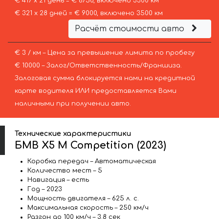
€ 417 х 21 день = € 8750, включено 3300 км
€ 321 х 28 дней = € 9000, включено 3500 км
Расчёт стоимости авто
€ 3 / км – Цена за превышение лимита по пробегу
€ 10000 – Залог/Ответственность/Франшиза.
Залоговая сумма блокируется нами на кредитной
карте водителя ИЛИ предоставляется Вами
наличными при получении авто.
Технические характеристики
БМВ X5 M Competition (2023)
Коробка передач – Автоматическая
Количество мест – 5
Навигация – есть
Год – 2023
Мощность двигателя – 625 л. с.
Максимальная скорость – 250 км/ч
Разгон до 100 км/ч – 3.8 сек