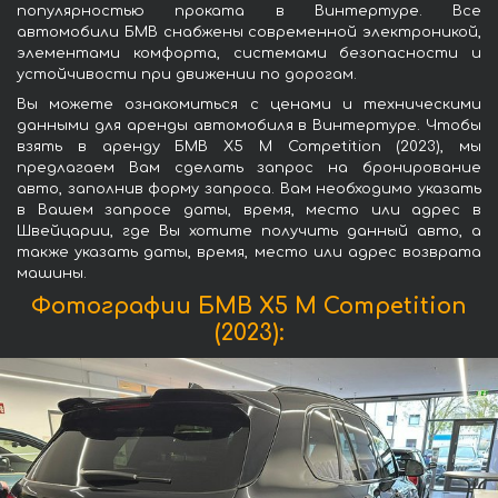
популярностью проката в Винтертуре. Все
автомобили БМВ снабжены современной электроникой,
элементами комфорта, системами безопасности и
устойчивости при движении по дорогам.
Вы можете ознакомиться с ценами и техническими
данными для аренды автомобиля в Винтертуре. Чтобы
взять в аренду БМВ X5 M Competition (2023), мы
предлагаем Вам сделать запрос на бронирование
авто, заполнив форму запроса. Вам необходимо указать
в Вашем запросе даты, время, место или адрес в
Швейцарии, где Вы хотите получить данный авто, а
также указать даты, время, место или адрес возврата
машины.
Фотографии БМВ X5 M Competition
(2023):