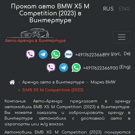
Прокат авто BMW X5 M
RUS
ENG
Competition (2023) в
Винтертуре
Авто-Аренда в Винтертуре
(рус,
De)
+4917622366899
(Eng)
+4917622366900
Аренда авто в Винтертуре
Марка BMW
БМВ X5 M Competition (2023)
Компания Авто-Аренда предлагает в аренду
автомобиль БМВ X5 M Competition (2023) в Винтертуре.
Вы можете заказать и забронировать аренду в
Винтертуре автомобиля с доставкой авто в
аэропорты или ж/д вокзал.
Автомобиль БМВ X5 M Competition (2023) пользуются