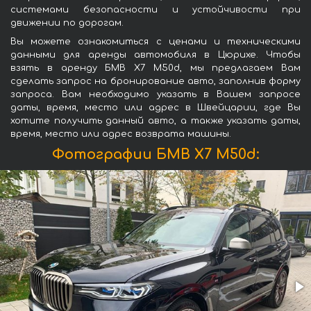
системами безопасности и устойчивости при
движении по дорогам.
Вы можете ознакомиться с ценами и техническими
данными для аренды автомобиля в Цюрихе. Чтобы
взять в аренду БМВ X7 M50d, мы предлагаем Вам
сделать запрос на бронирование авто, заполнив форму
запроса. Вам необходимо указать в Вашем запросе
даты, время, место или адрес в Швейцарии, где Вы
хотите получить данный авто, а также указать даты,
время, место или адрес возврата машины.
Фотографии БМВ X7 M50d: