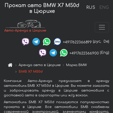
Прокат авто BMW X7 M50d
RUS
ENG
в Цюрихе
Авто-Аренда в Цюрихе
(рус,
De)
+4917622366899
(Eng)
+4917622366900
Аренда авто в Цюрихе
Марка BMW
БМВ X7 M50d
Компания Авто-Аренда предлагает в аренду
автомобиль БМВ X7 M50d в Цюрихе. Вы можете заказать
и забронировать аренду в Цюрихе автомобиля с
доставкой авто в аэропорты или ж/д вокзал.
Автомобиль БМВ X7 M50d пользуются популярностью
проката в Цюрихе. Все автомобили БМВ снабжены
современной электроникой, элементами комфорта,