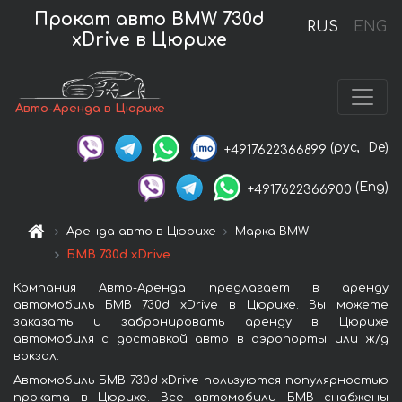
Прокат авто BMW 730d
RUS
ENG
xDrive в Цюрихе
Авто-Аренда в Цюрихе
(рус,
De)
+4917622366899
(Eng)
+4917622366900
Аренда авто в Цюрихе
Марка BMW
БМВ 730d xDrive
Компания Авто-Аренда предлагает в аренду
автомобиль БМВ 730d xDrive в Цюрихе. Вы можете
заказать и забронировать аренду в Цюрихе
автомобиля с доставкой авто в аэропорты или ж/д
вокзал.
Автомобиль БМВ 730d xDrive пользуются популярностью
проката в Цюрихе. Все автомобили БМВ снабжены