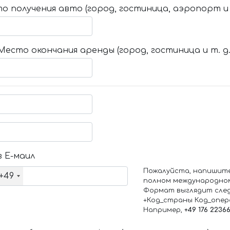
о получения авто (город, гостиница, аэропорт и т
Место окончания аренды (город, гостиница и т. д.
 Е-маил
Пожалуйста, напишит
+49
полном международно
Формат выглядит сле
+Код_страны Код_опе
Например,
+49 176 2236