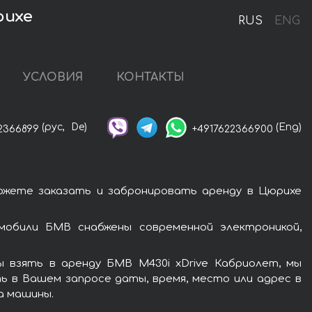
рихе
RUS
ENG
УСЛОВИЯ
КОНТАКТЫ
(рус,
De)
(Eng)
2366899
+4917622366900
ожете заказать и забронировать аренду в Цюрихе
мобили БМВ снабжены современной электроникой,
 взять в аренду БМВ M430i xDrive Кабриолет, мы
ь в Вашем запросе даты, время, место или адрес в
а машины.