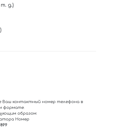
. д.)
)
е Ваш контактный номер телефона в
м формате.
дующим образом:
ратора Номер
6899