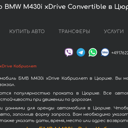
 BMW M430i xDrive Convertible в Цю
КУПИТЬ АВТО
ТРАНСФЕРЫ
УСЛУГИ
+491762
xDrive Кабриолет
мобиль БМВ M430i xDrive Кабриолет в Цюрихе. Вы м
окзал.
ются популярностью проката в Цюрихе. Все авто
стойчивости при движении по дорогам.
и данными для аренды автомобиля в Цюрихе. Чтобы
вто, заполнив форму запроса. Вам необходимо указат
 также указать даты, время, место или адрес возврат