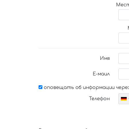
Мест
Имя
Е-маил
оповещать об информации через
Телефон