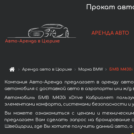
Прокат авто
АРЕНДА АВТО
Авто-Аренда в Цюрихе
Аренда авто в Цюрихе
Марка BMW
БМВ M430i 
Компания Авто-Аренда предлагает в аренду авто
автомобиля с доставкой авто в аэропорты или ж/д в
Автомобиль БМВ M430i xDrive Кабриолет пользу
элементами комфорта, системами безопасности и у
Вы можете ознакомиться с ценами и техническим
предлагаем Вам сделать запрос на бронирование а
Швейцарии, где Вы хотите получить данный авто, а