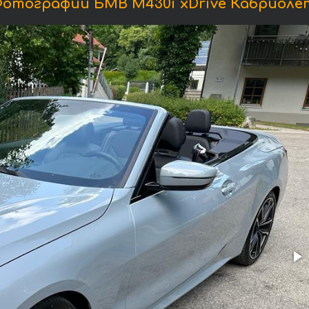
отографии БМВ M430i xDrive Кабриоле