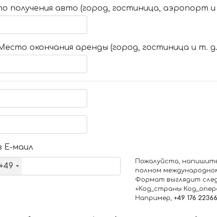
о получения авто (город, гостиница, аэропорт и т
Место окончания аренды (город, гостиница и т. д.
 Е-маил
Пожалуйста, напишит
+49
полном международно
Формат выглядит сле
+Код_страны Код_опе
Например,
+49 176 2236