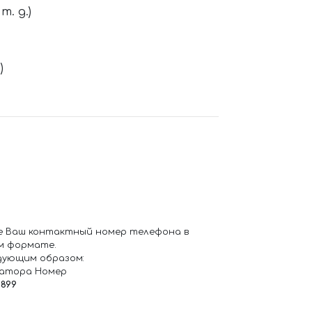
. д.)
)
е Ваш контактный номер телефона в
м формате.
дующим образом:
ратора Номер
6899