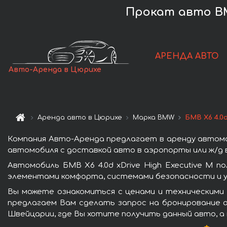
Прокат авто BMW
АРЕНДА АВТО
Авто-Аренда в Цюрихе
Аренда авто в Цюрихе
Марка BMW
БМВ X6 4.0d
Компания Авто-Аренда предлагает в аренду автомоб
автомобиля с доставкой авто в аэропорты или ж/д в
Автомобиль БМВ X6 4.0d xDrive High Executive M 
элементами комфорта, системами безопасности и у
Вы можете ознакомиться с ценами и техническими д
предлагаем Вам сделать запрос на бронирование а
Швейцарии, где Вы хотите получить данный авто, а