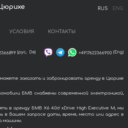
 Цюрихе
RUS
ENG
УСЛОВИЯ
КОНТАКТЫ
(рус,
De)
(Eng)
2366899
+4917622366900
ы можете заказать и забронировать аренду в Цюрихе
втомобили БМВ снабжены современной электроникой,
 в аренду БМВ X6 4.0d xDrive High Executive M, мы
ь в Вашем запросе даты, время, место или адрес в
а машины.