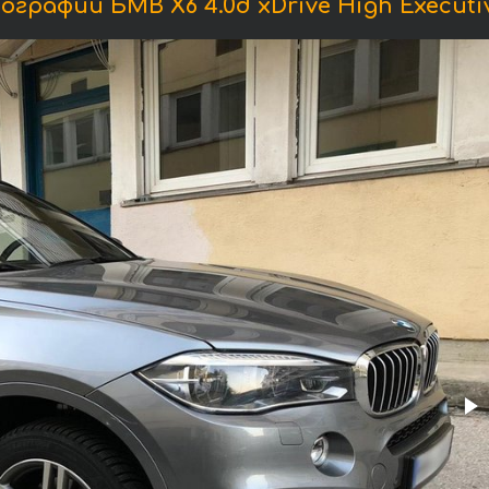
графии БМВ X6 4.0d xDrive High Executi