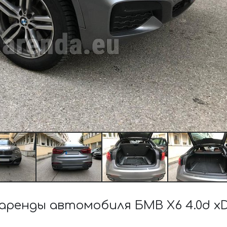
енды автомобиля БМВ X6 4.0d xDr