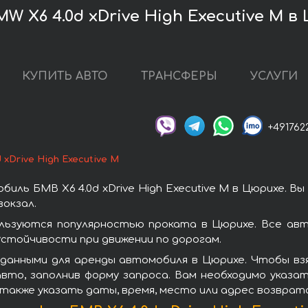
 X6 4.0d xDrive High Executive M в
КУПИТЬ АВТО
ТРАНСФЕРЫ
УСЛУГИ
+491762
 xDrive High Executive M
иль БМВ X6 4.0d xDrive High Executive M в Цюрихе. В
окзал.
пользуются популярностью проката в Цюрихе. Все а
стойчивости при движении по дорогам.
анными для аренды автомобиля в Цюрихе. Чтобы взять
вто, заполнив форму запроса. Вам необходимо указат
 также указать даты, время, место или адрес возврат