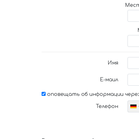
Мест
Имя
Е-маил
оповещать об информации через
Телефон