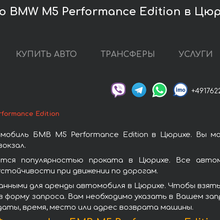
 BMW M5 Performance Edition в Цю
КУПИТЬ АВТО
ТРАНСФЕРЫ
УСЛУГИ
+491762
formance Edition
мобиль БМВ M5 Performance Edition в Цюрихе. Вы м
окзал.
ются популярностью проката в Цюрихе. Все авто
стойчивости при движении по дорогам.
нными для аренды автомобиля в Цюрихе. Чтобы взять 
 форму запроса. Вам необходимо указать в Вашем зап
даты, время, место или адрес возврата машины.