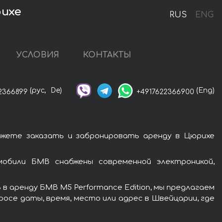
рихе
RUS
ENG
УСЛОВИЯ
КОНТАКТЫ
(рус,
De)
(Eng)
2366899
+4917622366900
ожете заказать и забронировать аренду в Цюрихе
мобили БМВ снабжены современной электроникой,
в аренду БМВ M5 Performance Edition, мы предлагаем
росе даты, время, место или адрес в Швейцарии, где