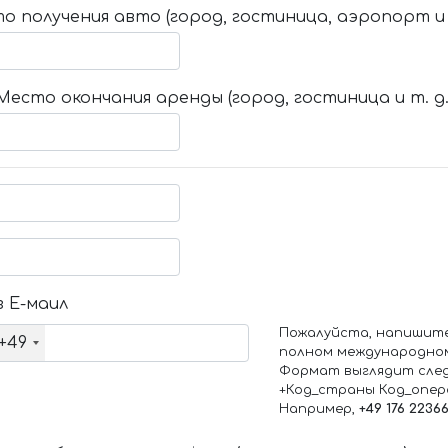
о получения авто (город, гостиница, аэропорт и т
Место окончания аренды (город, гостиница и т. д.
 Е-маил
Пожалуйста, напишит
+49
полном международно
Формат выглядит сле
+Код_страны Код_опе
Например,
+49 176 2236