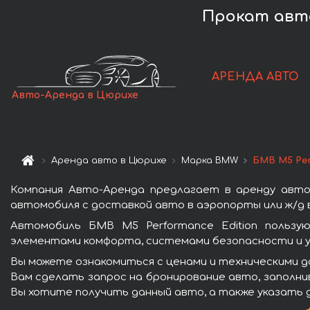
Прокат авто
АРЕНДА АВТО
Авто-Аренда в Цюрихе
Аренда авто в Цюрихе
Марка BMW
БМВ M5 Per
Компания Авто-Аренда предлагает в аренду авто
автомобиля с доставкой авто в аэропорты или ж/д в
Автомобиль БМВ M5 Performance Edition пользу
элементами комфорта, системами безопасности и у
Вы можете ознакомиться с ценами и техническими да
Вам сделать запрос на бронирование авто, заполнив
Вы хотите получить данный авто, а также указать 