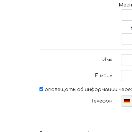
Мест
Имя
Е-маил
оповещать об информации через
Телефон