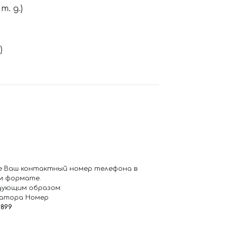
. д.)
)
е Ваш контактный номер телефона в
м формате.
дующим образом:
ратора Номер
6899