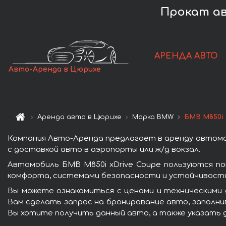
Прокат ав
АРЕНДА АВТО
Авто-Аренда в Цюрихе
Аренда авто в Цюрихе
Марка BMW
БМВ M850i 
Компания Авто-Аренда предлагает в аренду автомоб
с доставкой авто в аэропорты или ж/д вокзал.
Автомобиль БМВ M850i xDrive Coupe пользуются п
комфорта, системами безопасности и устойчивости 
Вы можете ознакомиться с ценами и техническими 
Вам сделать запрос на бронирование авто, заполнив
Вы хотите получить данный авто, а также указать 