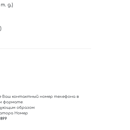
. д.)
)
е Ваш контактный номер телефона в
м формате.
дующим образом:
ратора Номер
6899