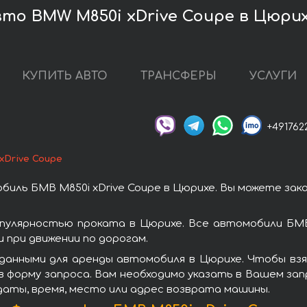
то BMW M850i xDrive Coupe в Цюри
КУПИТЬ АВТО
ТРАНСФЕРЫ
УСЛУГИ
+491762
xDrive Coupe
иль БМВ M850i xDrive Coupe в Цюрихе. Вы можете за
опулярностью проката в Цюрихе. Все автомобили БМ
при движении по дорогам.
данными для аренды автомобиля в Цюрихе. Чтобы взят
 форму запроса. Вам необходимо указать в Вашем зап
даты, время, место или адрес возврата машины.