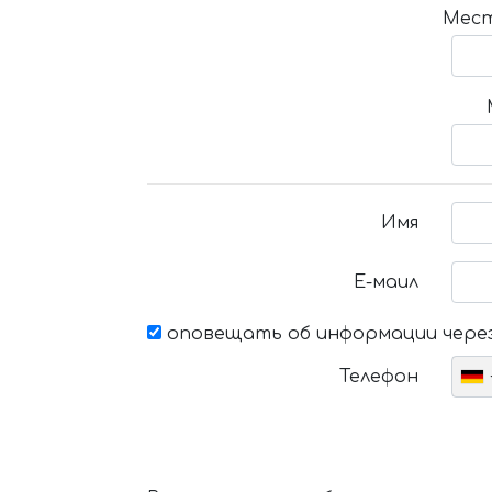
Мест
Имя
Е-маил
оповещать об информации через
Телефон