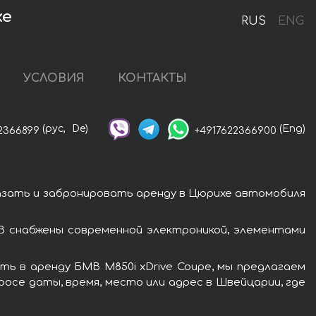
хе
RUS
ENG
УСЛОВИЯ
КОНТАКТЫ
(рус,
De)
(Eng)
2366899
+4917622366900
казать и забронировать аренду в Цюрихе автомобиля
В снабжены современной электроникой, элементами
ь в аренду БМВ M850i xDrive Coupe, мы предлагаем
росе даты, время, место или адрес в Швейцарии, где