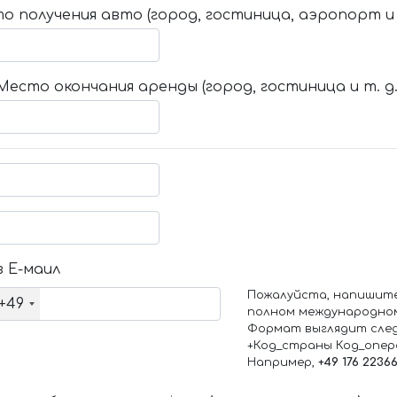
о получения авто (город, гостиница, аэропорт и т
Место окончания аренды (город, гостиница и т. д.
 Е-маил
Пожалуйста, напишит
+49
полном международно
Формат выглядит сле
+Код_страны Код_опе
Например,
+49 176 2236