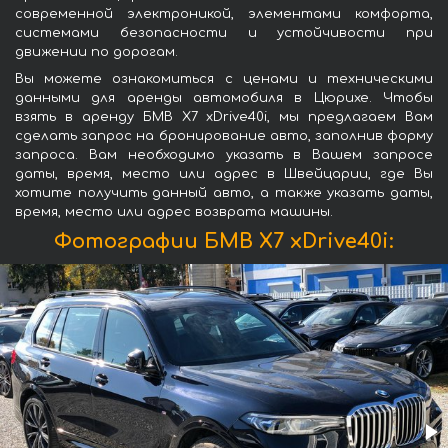
современной электроникой, элементами комфорта,
системами безопасности и устойчивости при
движении по дорогам.
Вы можете ознакомиться с ценами и техническими
данными для аренды автомобиля в Цюрихе. Чтобы
взять в аренду БМВ X7 xDrive40i, мы предлагаем Вам
сделать запрос на бронирование авто, заполнив форму
запроса. Вам необходимо указать в Вашем запросе
даты, время, место или адрес в Швейцарии, где Вы
хотите получить данный авто, а также указать даты,
время, место или адрес возврата машины.
Фотографии БМВ X7 xDrive40i: