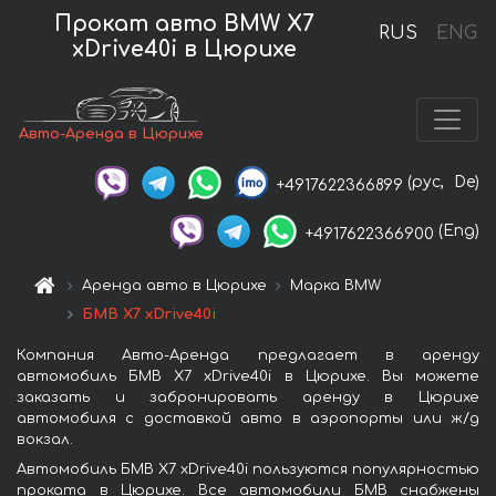
Прокат авто BMW X7
RUS
ENG
xDrive40i в Цюрихе
Авто-Аренда в Цюрихе
(рус,
De)
+4917622366899
(Eng)
+4917622366900
Аренда авто в Цюрихе
Марка BMW
БМВ X7 xDrive40i
Компания Авто-Аренда предлагает в аренду
автомобиль БМВ X7 xDrive40i в Цюрихе. Вы можете
заказать и забронировать аренду в Цюрихе
автомобиля с доставкой авто в аэропорты или ж/д
вокзал.
Автомобиль БМВ X7 xDrive40i пользуются популярностью
проката в Цюрихе. Все автомобили БМВ снабжены